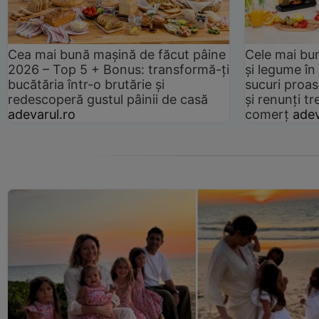
Cea mai bună mașină de făcut pâine
Cele mai bu
2026 – Top 5 + Bonus: transformă-ți
și legume în
bucătăria într-o brutărie și
sucuri proas
redescoperă gustul pâinii de casă
și renunți tr
adevarul.ro
comerț
adev