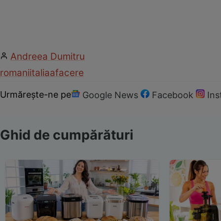
Andreea Dumitru
romani
italia
afacere
Urmărește-ne pe
Google News
Facebook
In
Ghid de cumpărături