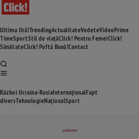
Ultima Oră!
Trending
Actualitate
Vedete
Video
Prime
Time
Sport
Stil de viață
Click! Pentru Femei
Click!
Sănătate
Click! Poftă Bună!
Contact
Război Ucraina-Rusia
Internațional
Fapt
divers
Tehnologie
Național
Sport