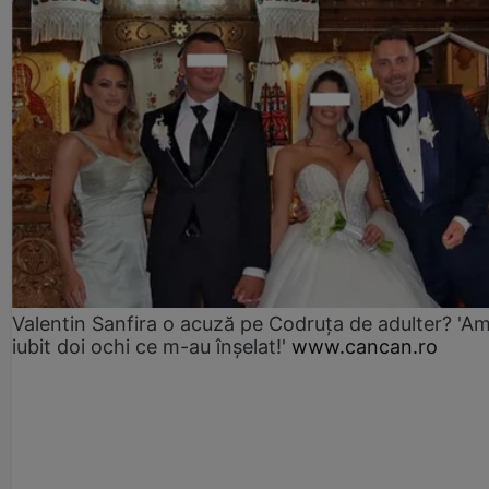
Valentin Sanfira o acuză pe Codruța de adulter? 'A
iubit doi ochi ce m-au înșelat!'
www.cancan.ro