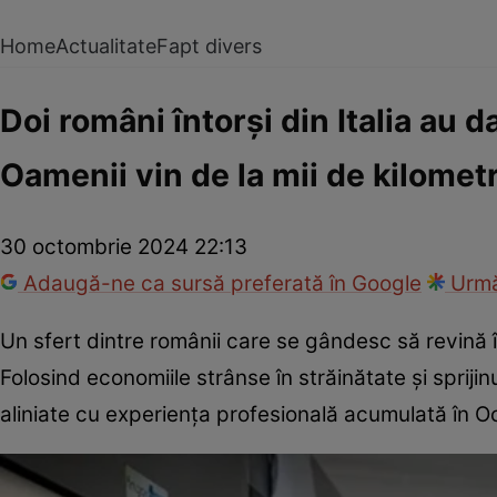
Home
Actualitate
Fapt divers
Doi români întorși din Italia au d
Oamenii vin de la mii de kilomet
30 octombrie 2024 22:13
Adaugă-ne ca sursă preferată în Google
Urmă
Un sfert dintre românii care se gândesc să revină î
Folosind economiile strânse în străinătate și spriji
aliniate cu experiența profesională acumulată în O