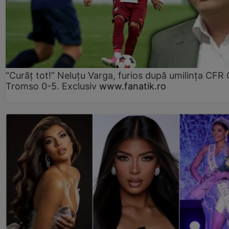
“Curăț tot!” Neluțu Varga, furios după umilința CFR C
Tromso 0-5. Exclusiv
www.fanatik.ro