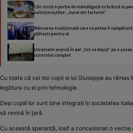
Cât costă o porție de mămăliguță cu brânză la pen
nutriționiștilor: „Aurul din farfurie!”
Mâncarea tradițională care va putea fi cumpărată 
plătești pentru el
Ucrainenii aruncă în aer „tot ce mișcă” pe o șose
controlat complet
Cu toate că cei doi copii ai lui Giuseppe au rămas în
legătura cu ei prin tehnologie.
Deși copiii lor sunt bine integrați în societatea ital
să revină în țară.
Cu această speranță, Iosif a concesionat o veche 