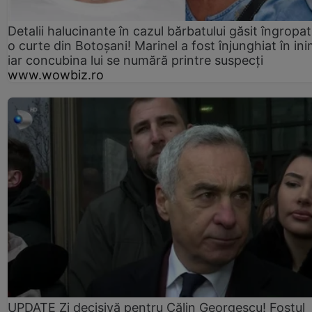
Detalii halucinante în cazul bărbatului găsit îngropat
o curte din Botoșani! Marinel a fost înjunghiat în ini
iar concubina lui se numără printre suspecți
www.wowbiz.ro
UPDATE Zi decisivă pentru Călin Georgescu! Fostul