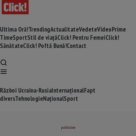
Ultima Oră!
Trending
Actualitate
Vedete
Video
Prime
Time
Sport
Stil de viață
Click! Pentru Femei
Click!
Sănătate
Click! Poftă Bună!
Contact
Război Ucraina-Rusia
Internațional
Fapt
divers
Tehnologie
Național
Sport