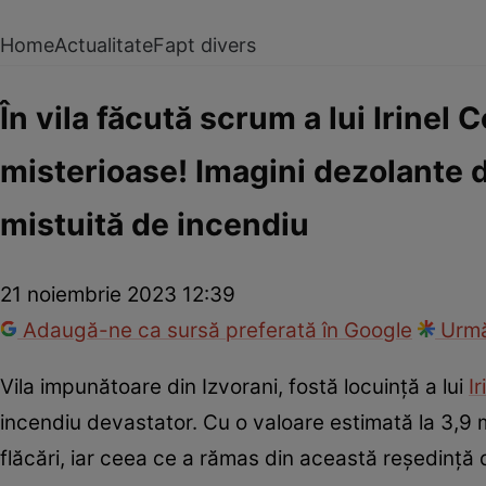
Home
Actualitate
Fapt divers
În vila făcută scrum a lui Irine
misterioase! Imagini dezolante d
mistuită de incendiu
21 noiembrie 2023 12:39
Adaugă-ne ca sursă preferată în Google
Urmă
Vila impunătoare din Izvorani, fostă locuință a lui
I
incendiu devastator. Cu o valoare estimată la 3,9 mi
flăcări, iar ceea ce a rămas din această reședință d