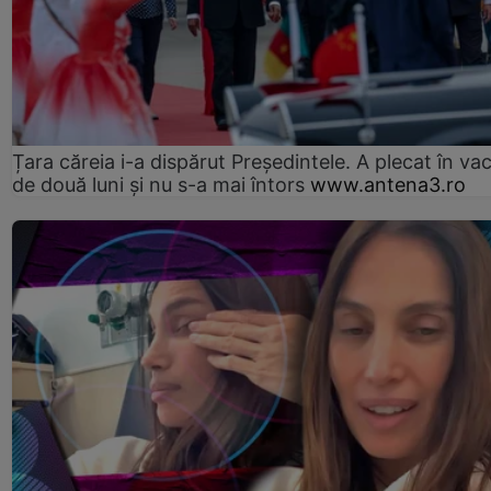
Țara căreia i-a dispărut Președintele. A plecat în va
de două luni și nu s-a mai întors
www.antena3.ro