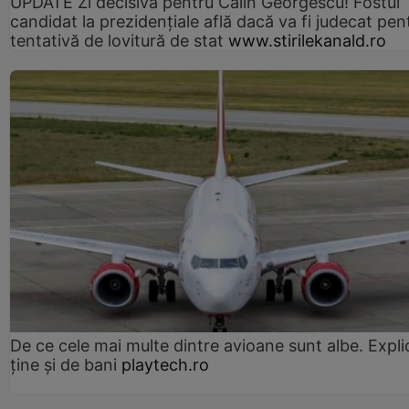
UPDATE Zi decisivă pentru Călin Georgescu! Fostul
candidat la prezidențiale află dacă va fi judecat pen
tentativă de lovitură de stat
www.stirilekanald.ro
De ce cele mai multe dintre avioane sunt albe. Expli
ține și de bani
playtech.ro