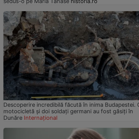
sedus-o pe Maria Tănase
historia.ro
Descoperire incredibilă făcută în inima Budapestei. 
motocicletă și doi soldați germani au fost găsiți în
Dunăre
Internațional