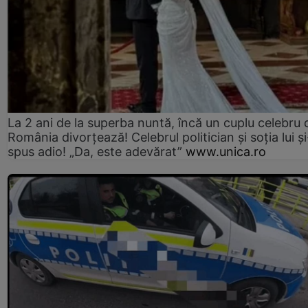
La 2 ani de la superba nuntă, încă un cuplu celebru 
România divorțează! Celebrul politician și soția lui ș
spus adio! „Da, este adevărat”
www.unica.ro