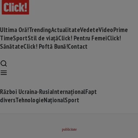
Ultima Oră!
Trending
Actualitate
Vedete
Video
Prime
Time
Sport
Stil de viață
Click! Pentru Femei
Click!
Sănătate
Click! Poftă Bună!
Contact
Război Ucraina-Rusia
Internațional
Fapt
divers
Tehnologie
Național
Sport