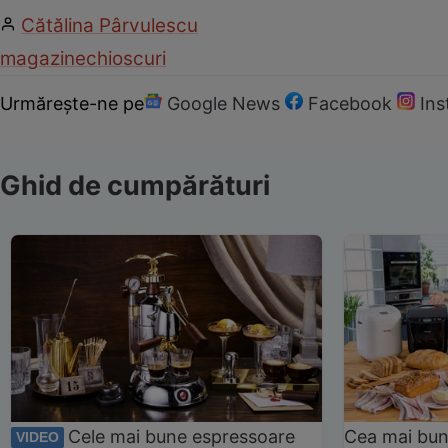
Cătălina Pârvulescu
magazine
chioscuri
Urmărește-ne pe
Google News
Facebook
In
Ghid de cumpărături
Cele mai bune espressoare
Cea mai bun
VIDEO