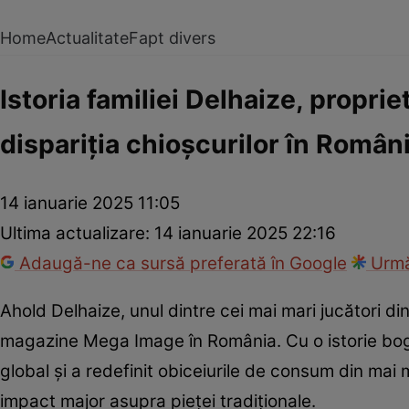
Home
Actualitate
Fapt divers
Istoria familiei Delhaize, propri
dispariția chioșcurilor în Român
14 ianuarie 2025 11:05
Ultima actualizare:
14 ianuarie 2025 22:16
Adaugă-ne ca sursă preferată în Google
Urmă
Ahold Delhaize, unul dintre cei mai mari jucători 
magazine Mega Image în România. Cu o istorie bogată
global și a redefinit obiceiurile de consum din mai
impact major asupra pieței tradiționale.