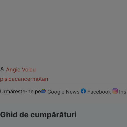
Angie Voicu
pisica
cancer
motan
Urmărește-ne pe
Google News
Facebook
In
Ghid de cumpărături