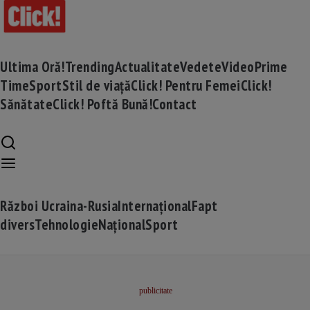
Ultima Oră!
Trending
Actualitate
Vedete
Video
Prime
Time
Sport
Stil de viață
Click! Pentru Femei
Click!
Sănătate
Click! Poftă Bună!
Contact
Război Ucraina-Rusia
Internațional
Fapt
divers
Tehnologie
Național
Sport