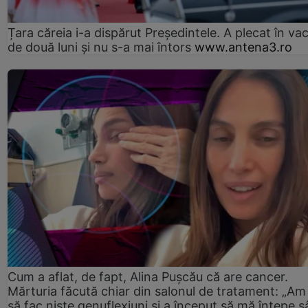
Țara căreia i-a dispărut Președintele. A plecat în va
de două luni și nu s-a mai întors
www.antena3.ro
Cum a aflat, de fapt, Alina Pușcău că are cancer.
Mărturia făcută chiar din salonul de tratament: „Am
să fac niște genuflexiuni și a început să mă înțepe s