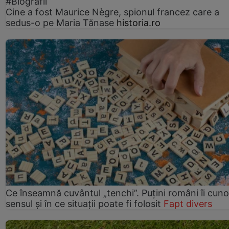
#Biografii
Cine a fost Maurice Nègre, spionul francez care a
sedus-o pe Maria Tănase
historia.ro
Ce înseamnă cuvântul „tenchi”. Puțini români îi cun
sensul și în ce situații poate fi folosit
Fapt divers