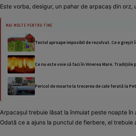
Este vorba, desigur, un pahar de arpacaș din orz, un 
MAI MULTE PENTRU TINE
Testul aproape imposibil de rezolvat. Ce e greșit 
Ce nu este voie să faci în Vinerea Mare. Tradițiile 
Pericol de moarte la trecerea de cale ferată la Pet
Arpacașul trebuie lăsat la înmuiat peste noapte în ap
Odată ce a ajuns la punctul de fierbere, el trebuie