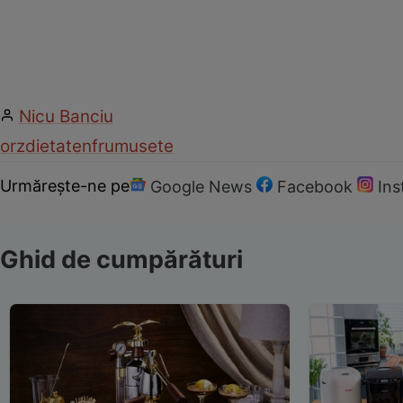
Nicu Banciu
orz
dieta
ten
frumusete
Urmărește-ne pe
Google News
Facebook
In
Ghid de cumpărături