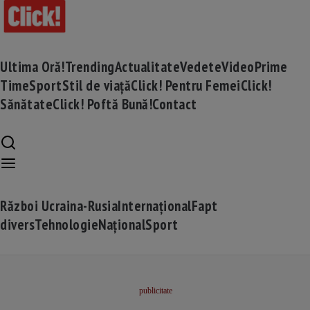
Ultima Oră!
Trending
Actualitate
Vedete
Video
Prime
Time
Sport
Stil de viață
Click! Pentru Femei
Click!
Sănătate
Click! Poftă Bună!
Contact
Război Ucraina-Rusia
Internațional
Fapt
divers
Tehnologie
Național
Sport