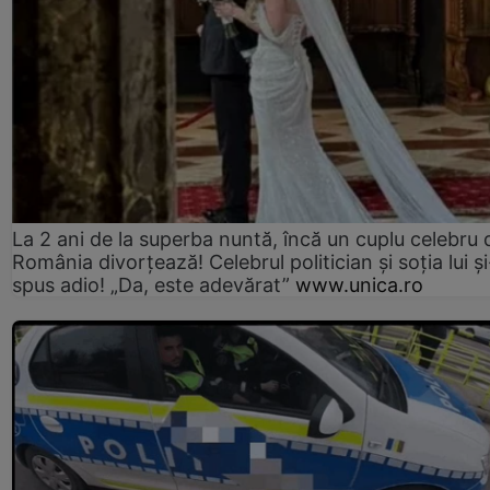
La 2 ani de la superba nuntă, încă un cuplu celebru 
România divorțează! Celebrul politician și soția lui ș
spus adio! „Da, este adevărat”
www.unica.ro