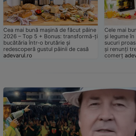
Cea mai bună mașină de făcut pâine
Cele mai bu
2026 – Top 5 + Bonus: transformă-ți
și legume în
bucătăria într-o brutărie și
sucuri proas
redescoperă gustul pâinii de casă
și renunți tr
adevarul.ro
comerț
adev