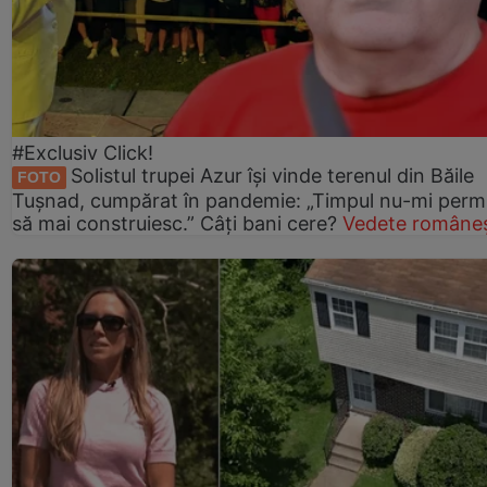
#Exclusiv Click!
Solistul trupei Azur își vinde terenul din Băile
FOTO
Tușnad, cumpărat în pandemie: „Timpul nu-mi perm
să mai construiesc.” Câți bani cere?
Vedete româneș