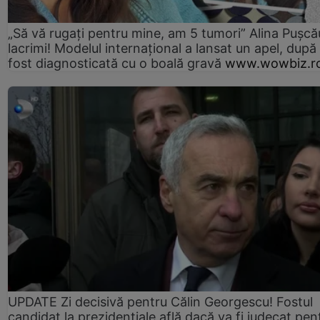
„Să vă rugați pentru mine, am 5 tumori” Alina Pușcău
lacrimi! Modelul internațional a lansat un apel, după
fost diagnosticată cu o boală gravă
www.wowbiz.r
UPDATE Zi decisivă pentru Călin Georgescu! Fostul
candidat la prezidențiale află dacă va fi judecat pen