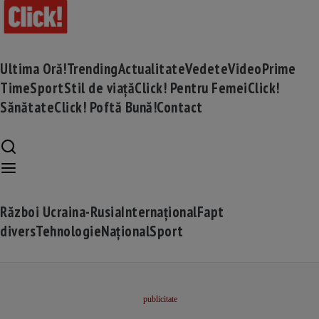
Ultima Oră!
Trending
Actualitate
Vedete
Video
Prime
Time
Sport
Stil de viață
Click! Pentru Femei
Click!
Sănătate
Click! Poftă Bună!
Contact
Război Ucraina-Rusia
Internațional
Fapt
divers
Tehnologie
Național
Sport