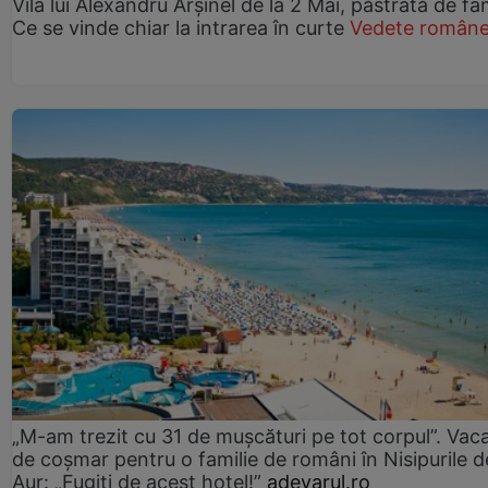
Vila lui Alexandru Arșinel de la 2 Mai, păstrată de fam
Ce se vinde chiar la intrarea în curte
Vedete române
„M-am trezit cu 31 de mușcături pe tot corpul”. Vac
de coșmar pentru o familie de români în Nisipurile d
Aur: „Fugiți de acest hotel!”
adevarul.ro