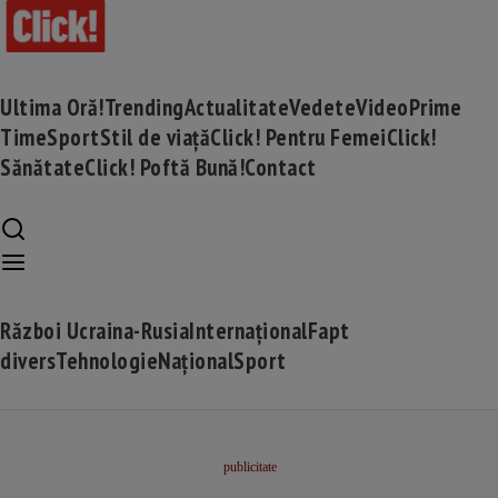
Ultima Oră!
Trending
Actualitate
Vedete
Video
Prime
Time
Sport
Stil de viață
Click! Pentru Femei
Click!
Sănătate
Click! Poftă Bună!
Contact
Război Ucraina-Rusia
Internațional
Fapt
divers
Tehnologie
Național
Sport