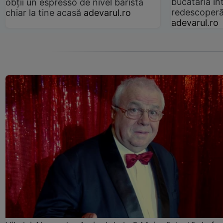
bucătăria înt
obții un espresso de nivel barista
redescoperă 
chiar la tine acasă
adevarul.ro
adevarul.ro