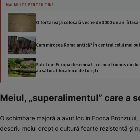
MAI MULTE PENTRU TINE
O fortăreață colosală veche de 3000 de ani îi lasă 
Cum mirosea Roma antică? În centrul celui mai pu
Satul din Europa desemnat „cel mai frumos din lum
au săturat localnicii de turiști
Meiul, „superalimentul” care a s
O schimbare majoră a avut loc în Epoca Bronzului, 
descriu meiul drept o cultură foarte rezistentă și n