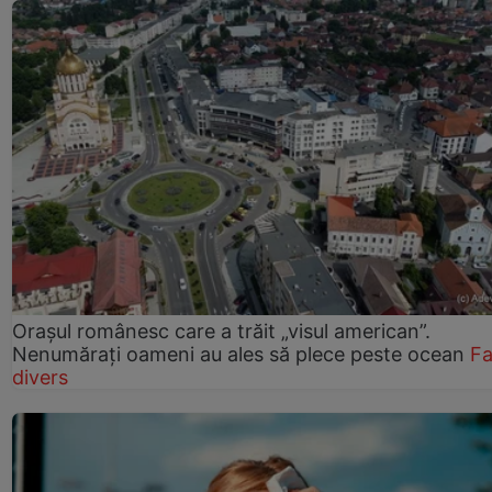
Orașul românesc care a trăit „visul american”.
Nenumărați oameni au ales să plece peste ocean
Fa
divers