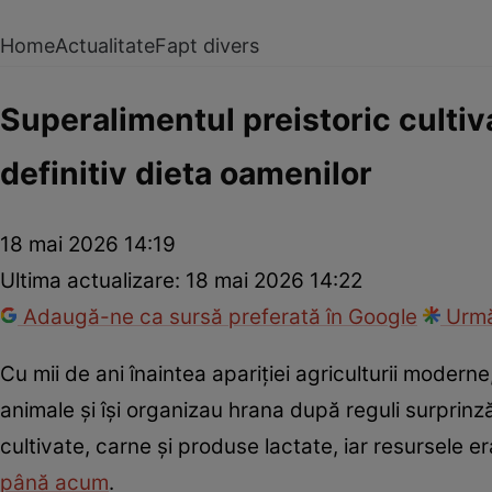
Home
Actualitate
Fapt divers
Superalimentul preistoric culti
definitiv dieta oamenilor
18 mai 2026 14:19
Ultima actualizare:
18 mai 2026 14:22
Adaugă-ne ca sursă preferată în Google
Urmă
Cu mii de ani înaintea apariției agriculturii modern
animale și își organizau hrana după reguli surprinz
cultivate, carne și produse lactate, iar resursele 
până acum
.