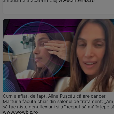
ambulanţa atacată în Cluj
www.antena3.ro
Cum a aflat, de fapt, Alina Pușcău că are cancer.
Mărturia făcută chiar din salonul de tratament: „Am
să fac niște genuflexiuni și a început să mă înțepe s
www.wowbiz.ro