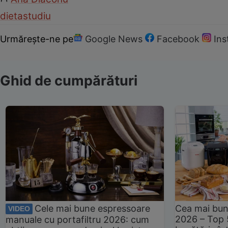
dieta
studiu
Urmărește-ne pe
Google News
Facebook
In
Ghid de cumpărături
Cele mai bune espressoare
Cea mai bun
VIDEO
2026 – Top 
manuale cu portafiltru 2026: cum