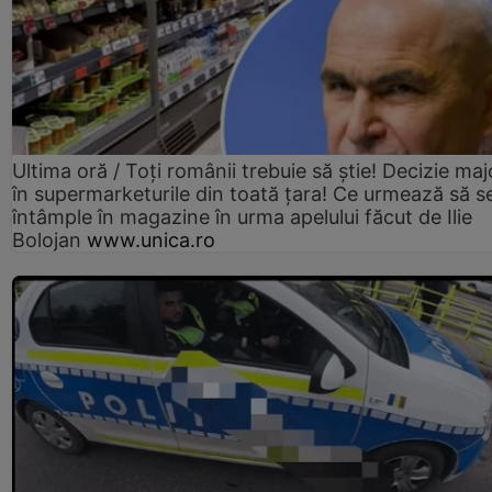
Ultima oră / Toți românii trebuie să știe! Decizie maj
în supermarketurile din toată țara! Ce urmează să s
întâmple în magazine în urma apelului făcut de Ilie
Bolojan
www.unica.ro