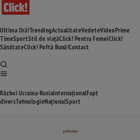
Ultima Oră!
Trending
Actualitate
Vedete
Video
Prime
Time
Sport
Stil de viață
Click! Pentru Femei
Click!
Sănătate
Click! Poftă Bună!
Contact
Război Ucraina-Rusia
Internațional
Fapt
divers
Tehnologie
Național
Sport