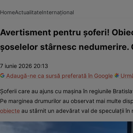
Home
Actualitate
Internațional
Avertisment pentru șoferi! Obie
șoselelor stârnesc nedumerire. Ca
7 iunie 2026 20:13
Adaugă-ne ca sursă preferată în Google
Urmă
Șoferii care au ajuns cu mașina în regiunile Bratis
Pe marginea drumurilor au observat mai multe dispoz
obiecte
au stârnit un adevărat val de speculații în r