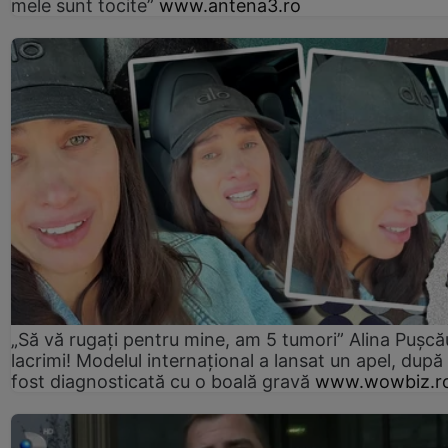
mele sunt tocite”
www.antena3.ro
„Să vă rugați pentru mine, am 5 tumori” Alina Pușcău
lacrimi! Modelul internațional a lansat un apel, după
fost diagnosticată cu o boală gravă
www.wowbiz.r