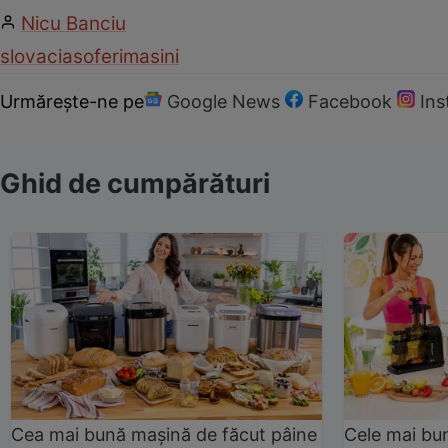
Nicu Banciu
slovacia
soferi
masini
Urmărește-ne pe
Google News
Facebook
In
Ghid de cumpărături
Cea mai bună mașină de făcut pâine
Cele mai bu