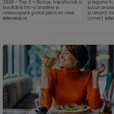
2026 – Top 5 + Bonus: transformă-ți
și legume în
bucătăria într-o brutărie și
sucuri proas
redescoperă gustul pâinii de casă
și renunți tr
adevarul.ro
comerț
adev