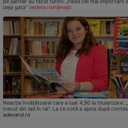
pe șantier au făcut furori: „Pasul cel mai important 
deja gata”
Vedete românești
Reacția învățătoarei care a luat 4,90 la titularizare:
trecut din iad în rai”. La ce notă a ajuns după contes
adevarul.ro