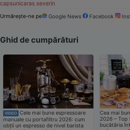
capsuni
caras severin
Urmărește-ne pe
Google News
Facebook
In
Ghid de cumpărături
Cele mai bune espressoare
Cea mai bun
VIDEO
2026 – Top 
manuale cu portafiltru 2026: cum
bucătăria înt
obții un espresso de nivel barista