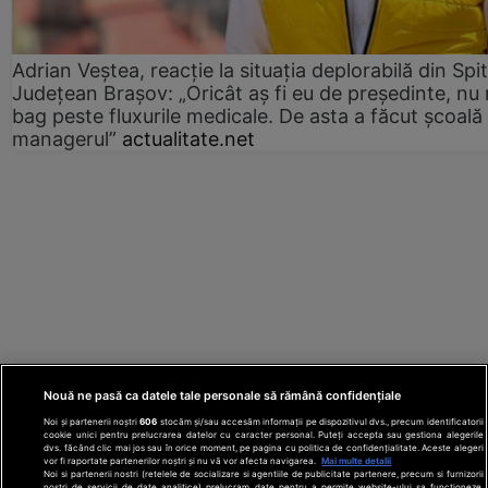
Adrian Veștea, reacție la situația deplorabilă din Spit
Județean Brașov: „Oricât aș fi eu de președinte, nu
bag peste fluxurile medicale. De asta a făcut școală
managerul”
actualitate.net
Nouă ne pasă ca datele tale personale să rămână confidențiale
Noi și partenerii noștri
606
stocăm și/sau accesăm informații pe dispozitivul dvs., precum identificatorii
cookie unici pentru prelucrarea datelor cu caracter personal. Puteți accepta sau gestiona alegerile
dvs. făcând clic mai jos sau în orice moment, pe pagina cu politica de confidențialitate. Aceste alegeri
vor fi raportate partenerilor noștri și nu vă vor afecta navigarea.
Mai multe detalii
Noi si partenerii nostri (retelele de socializare si agentiile de publicitate partenere, precum si furnizorii
nostri de servicii de date analitice) prelucram date pentru a permite website-ului sa functioneze,