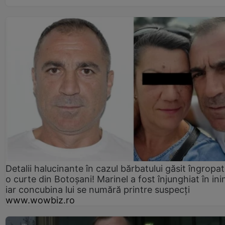
Detalii halucinante în cazul bărbatului găsit îngropat
o curte din Botoșani! Marinel a fost înjunghiat în ini
iar concubina lui se numără printre suspecți
www.wowbiz.ro