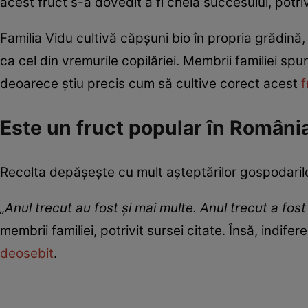
acest fruct s-a dovedit a fi cheia succesului, potriv
Familia Vidu cultivă căpșuni bio în propria grădină, i
ca cel din vremurile copilăriei. Membrii familiei sp
deoarece știu precis cum să cultive corect acest
f
Este un fruct popular în Români
Recolta depășește cu mult așteptărilor gospodarilor
„Anul trecut au fost și mai multe. Anul trecut a fo
membrii familiei, potrivit sursei citate. Însă, indife
deosebit
.