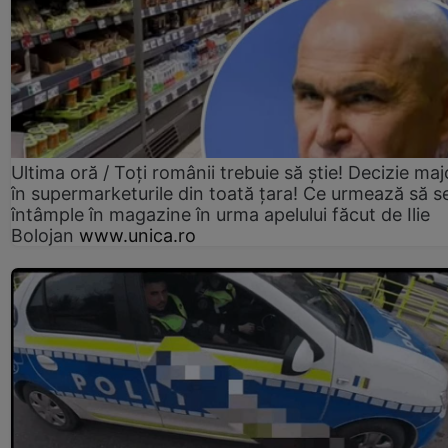
Ultima oră / Toți românii trebuie să știe! Decizie maj
în supermarketurile din toată țara! Ce urmează să s
întâmple în magazine în urma apelului făcut de Ilie
Bolojan
www.unica.ro