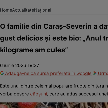
Home
Actualitate
Național
O familie din Caraș-Severin a dat
gust delicios și este bio: „Anul 
kilograme am cules”
6 iunie 2026 19:37
Adaugă-ne ca sursă preferată în Google
Urmă
Este unul dintre cele mai populare fructe din țara n
vorba despre
căpșuni
, care au adus succesul unei 