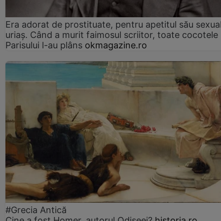
Era adorat de prostituate, pentru apetitul său sexua
uriaș. Când a murit faimosul scriitor, toate cocotele
Parisului l-au plâns
okmagazine.ro
#Grecia Antică
Cine a fost Homer, autorul Odiseei?
historia.ro