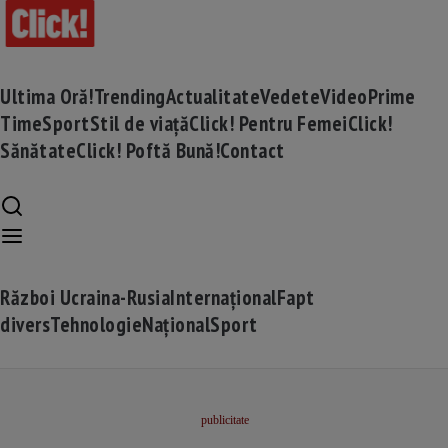
Ultima Oră!
Trending
Actualitate
Vedete
Video
Prime
Time
Sport
Stil de viață
Click! Pentru Femei
Click!
Sănătate
Click! Poftă Bună!
Contact
Război Ucraina-Rusia
Internațional
Fapt
divers
Tehnologie
Național
Sport