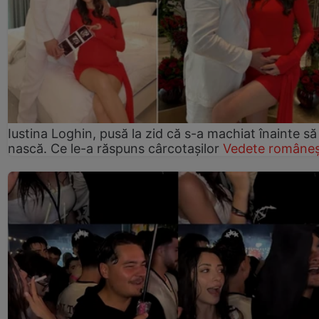
Iustina Loghin, pusă la zid că s-a machiat înainte să
nască. Ce le-a răspuns cârcotașilor
Vedete româneș