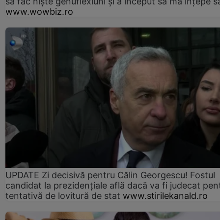
să fac niște genuflexiuni și a început să mă înțepe s
www.wowbiz.ro
UPDATE Zi decisivă pentru Călin Georgescu! Fostul
candidat la prezidențiale află dacă va fi judecat pen
tentativă de lovitură de stat
www.stirilekanald.ro