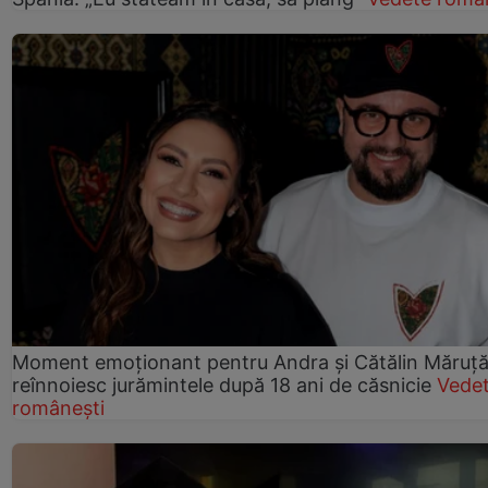
Moment emoționant pentru Andra și Cătălin Măruță!
reînnoiesc jurămintele după 18 ani de căsnicie
Vede
românești