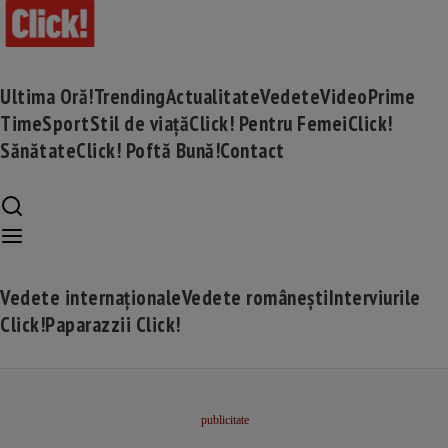
Ultima Oră!
Trending
Actualitate
Vedete
Video
Prime
Time
Sport
Stil de viață
Click! Pentru Femei
Click!
Sănătate
Click! Poftă Bună!
Contact
Vedete internaționale
Vedete românești
Interviurile
Click!
Paparazzii Click!