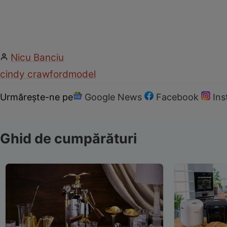
Nicu Banciu
cindy crawford
model
Urmărește-ne pe
Google News
Facebook
In
Ghid de cumpărături