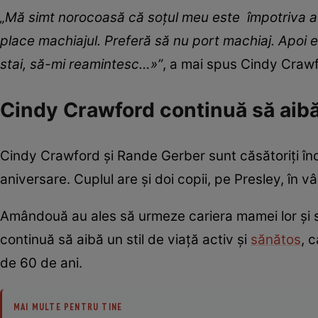
„Mă simt norocoasă că soțul meu este împotriva aces
place machiajul. Preferă să nu port machiaj. Apoi eu
stai, să-mi reamintesc…»”
, a mai spus Cindy Craw
Cindy Crawford continuă să aibă 
Cindy Crawford și Rande Gerber sunt căsătoriți înc
aniversare. Cuplul are și doi copii, pe Presley, în v
Amândouă au ales să urmeze cariera mamei lor și 
continuă să aibă un stil de viață activ și
sănătos
, 
de 60 de ani.
MAI MULTE PENTRU TINE