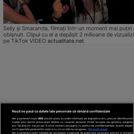
Selly și Smaranda, filmați într-un moment mai puțin
obișnuit. Clipul cu ei a depășit 2 milioane de vizualiz
pe TikTok VIDEO
actualitate.net
Nouă ne pasă ca datele tale personale să rămână confidențiale
Noi și partenerii noștri
606
stocăm și/sau accesăm informații pe dispozitivul dvs., precum identificatorii
cookie unici pentru prelucrarea datelor cu caracter personal. Puteți accepta sau gestiona alegerile
dvs. făcând clic mai jos sau în orice moment, pe pagina cu politica de confidențialitate. Aceste alegeri
vor fi raportate partenerilor noștri și nu vă vor afecta navigarea.
Mai multe detalii
Noi si partenerii nostri (retelele de socializare si agentiile de publicitate partenere, precum si furnizorii