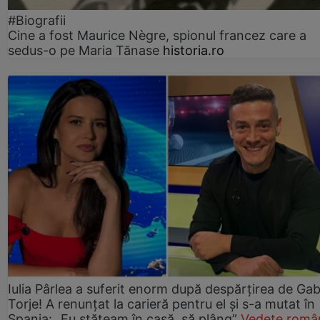
#Biografii
Cine a fost Maurice Nègre, spionul francez care a
sedus-o pe Maria Tănase
historia.ro
Iulia Pârlea a suferit enorm după despărțirea de Gab
Torje! A renunțat la carieră pentru el și s-a mutat în
Spania: „Eu stăteam în casă, să plâng”
Vedete româ