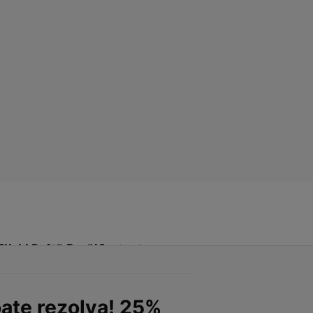
Click! Poftă Bună!
Contact
oate rezolva! 25%