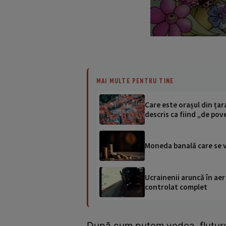
MAI MULTE PENTRU TINE
Care este orașul din țara
descris ca fiind „de pov
Moneda banală care se v
Ucrainenii aruncă în aer
controlat complet
După cum putem vedea, fluturel