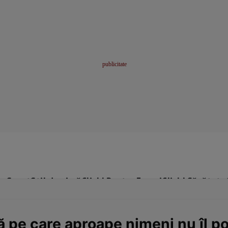
me
Sport
Stil de viață
Click! Pentru Femei
Click! Sănătate
ță pe care aproape nimeni nu îl p