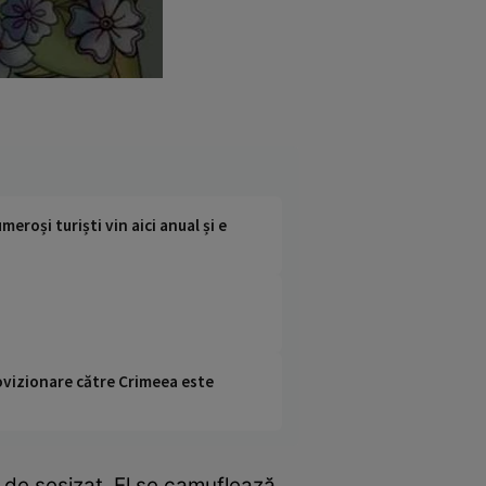
meroși turiști vin aici anual și e
rovizionare către Crimeea este
 de sesizat. El se camuflează