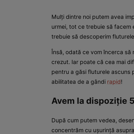
Mulți dintre noi putem avea impr
urmei, tot ce trebuie să facem 
trebuie să descoperim fluturele
Însă, odată ce vom încerca să r
crezut. Iar poate că cea mai di
pentru a găsi fluturele ascuns pr
abilitatea de a gândi
rapid
!
Avem la dispoziție 
După cum putem vedea, desenul e
concentrăm cu ușurință asupra 