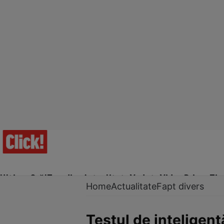
Ultima Oră!
Trending
Actualitate
Vedete
Video
Prime Ti
Home
Actualitate
Fapt divers
Testul de inteligen