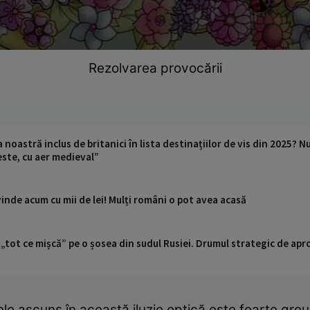
Rezolvarea provocării
 noastră inclus de britanici în lista destinațiilor de vis din 2025? Nu
este, cu aer medieval”
inde acum cu mii de lei! Mulți români o pot avea acasă
 „tot ce mișcă” pe o șosea din sudul Rusiei. Drumul strategic de ap
e ascuns în această iluzie optică este foarte greu