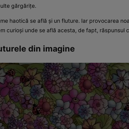
ulte gărgărițe.
e haotică se află și un fluture. Iar provocarea noas
 curioși unde se află acesta, de fapt, răspunsul co
turele din imagine