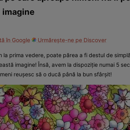
n imagine
ie
Național
Sport
ă în Google
Urmărește-ne pe Discover
n la prima vedere, poate părea a fi destul de simpl
ceastă imagine! Însă, avem la dispoziție numai 5 se
oameni reușesc să o ducă până la bun sfârșit!