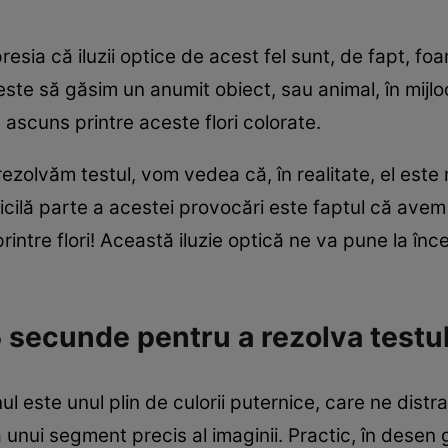
esia că iluzii optice de acest fel sunt, de fapt, fo
este să găsim un anumit obiect, sau animal, în mijlo
 ascuns printre aceste flori colorate.
ezolvăm testul, vom vedea că, în realitate, el este 
ficilă parte a acestei provocări este faptul că ave
intre flori! Această iluzie optică ne va pune la încer
5 secunde pentru a rezolva testu
ste unul plin de culorii puternice, care ne distra
unui segment precis al imaginii. Practic, în desen