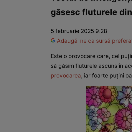
găsesc fluturele di
Război Ucraina-Rusia
Internațional
Fapt divers
Tehnolog
5 februarie 2025 9:28
Adaugă-ne ca sursă preferat
Este o provocare care, cel puți
să găsim fluturele ascuns în a
provocarea
, iar foarte puțini 