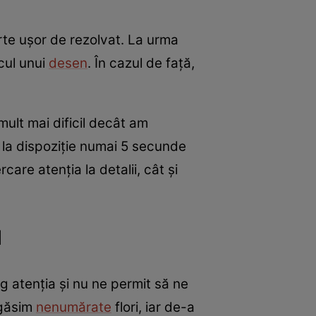
arte ușor de rezolvat. La urma
cul unui
desen
. În cazul de față,
mult mai dificil decât am
m la dispoziție numai 5 secunde
care atenția la detalii, cât și
l
g atenția și nu ne permit să ne
 găsim
nenumărate
flori, iar de-a