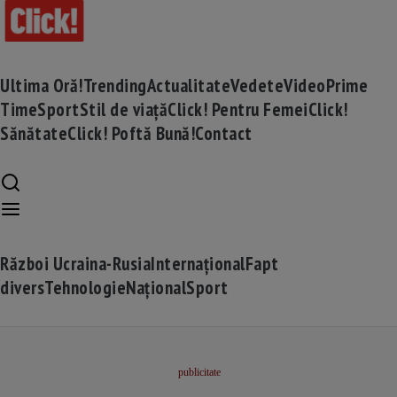
Ultima Oră!
Trending
Actualitate
Vedete
Video
Prime
Time
Sport
Stil de viață
Click! Pentru Femei
Click!
Sănătate
Click! Poftă Bună!
Contact
Război Ucraina-Rusia
Internațional
Fapt
divers
Tehnologie
Național
Sport