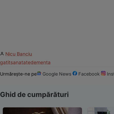
Nicu Banciu
gatit
sanatate
dementa
Urmărește-ne pe
Google News
Facebook
In
Ghid de cumpărături