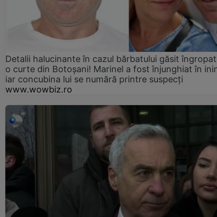
Detalii halucinante în cazul bărbatului găsit îngropat
o curte din Botoșani! Marinel a fost înjunghiat în ini
iar concubina lui se numără printre suspecți
www.wowbiz.ro