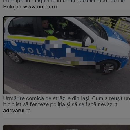
întâmple în magazine în urma apelului făcut de Ilie
Bolojan
www.unica.ro
Urmărire comică pe străzile din Iași. Cum a reușit u
biciclist să fenteze poliția și să se facă nevăzut
adevarul.ro