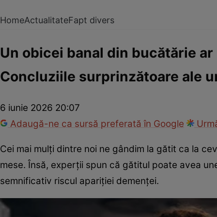
Home
Actualitate
Fapt divers
Un obicei banal din bucătărie a
Concluziile surprinzătoare ale u
6 iunie 2026 20:07
Adaugă-ne ca sursă preferată în Google
Urmă
Cei mai mulți dintre noi ne gândim la gătit ca la ce
mese. Însă, experții spun că gătitul poate avea un
semnificativ riscul apariției demenței.