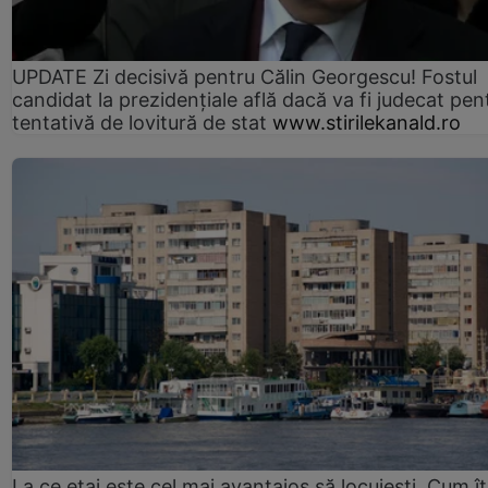
UPDATE Zi decisivă pentru Călin Georgescu! Fostul
candidat la prezidențiale află dacă va fi judecat pen
tentativă de lovitură de stat
www.stirilekanald.ro
La ce etaj este cel mai avantajos să locuiești. Cum îț