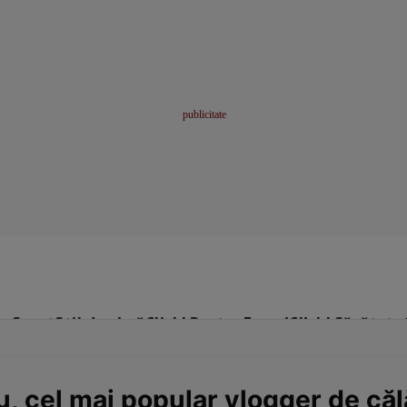
me
Sport
Stil de viață
Click! Pentru Femei
Click! Sănătate
, cel mai popular vlogger de căl