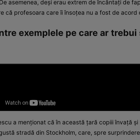
. De asemenea, deși erau extrem de încântați de fa
re că profesoara care îi însoțea nu a fost de acord 
intre exemplele pe care ar trebui 
cu a menționat că în această țară copiii învață și 
gustă stradă din Stockholm, care, spre surprinderea