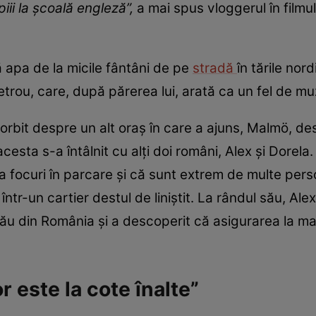
iii la școală engleză”,
a mai spus vloggerul în filmu
 apa de la micile fântâni de pe
stradă
în tările nor
metrou, care, după părerea lui, arată ca un fel de m
 vorbit despre un alt oraș în care a ajuns, Malmö, d
acesta s-a întâlnit cu alți doi români, Alex și Dore
a focuri în parcare și că sunt extrem de multe p
într-un cartier destul de liniștit. La rândul său, Ale
ău din România și a descoperit că asigurarea la maș
 este la cote înalte”