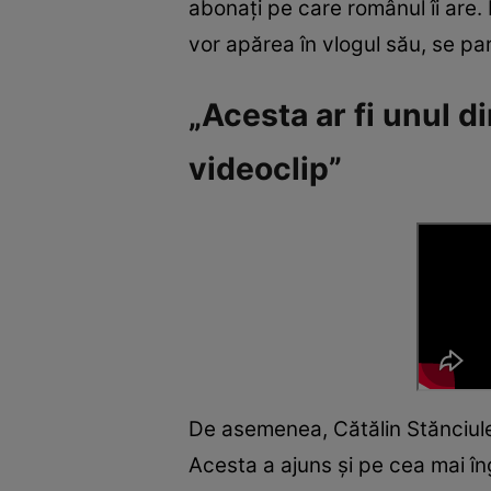
abonați pe care românul îi are
vor apărea în vlogul său, se pa
„Acesta ar fi unul d
videoclip”
De asemenea, Cătălin Stănciules
Acesta a ajuns și pe cea mai în