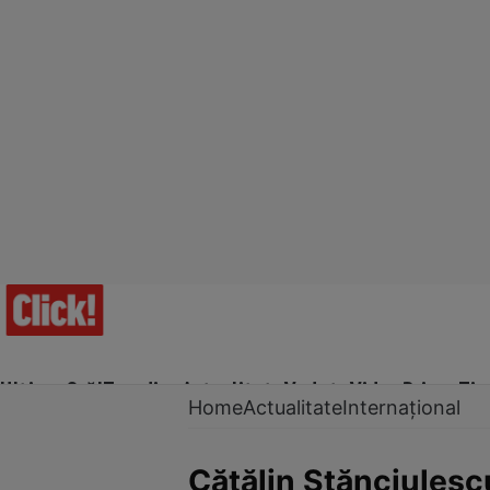
Ultima Oră!
Trending
Actualitate
Vedete
Video
Prime Ti
Home
Actualitate
Internațional
Cătălin Stănciulescu