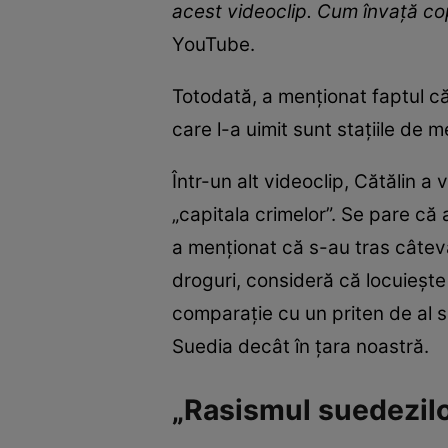
acest videoclip. Cum învață cop
YouTube.
Totodată, a menționat faptul că
care l-a uimit sunt stațiile de 
Într-un alt videoclip, Cătălin a
„capitala crimelor”. Se pare că 
a menționat că s-au tras câtev
droguri, consideră că locuiește 
comparație cu un priten de al s
Suedia decât în țara noastră.
„Rasismul suedezilor