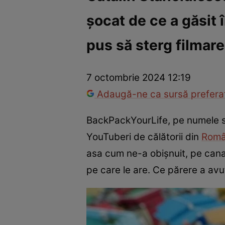
șocat de ce a găsit 
Război Ucraina-Rusia
Internațional
Fapt divers
Tehnolog
pus să sterg filmare
7 octombrie 2024 12:19
Adaugă-ne ca sursă preferat
BackPackYourLife, pe numele să
YouTuberi de călătorii din
Româ
asa cum ne-a obișnuit, pe cana
pe care le are. Ce părere a av