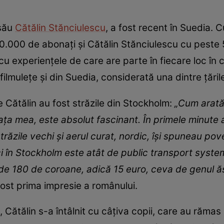
 său
Cătălin Stănciulescu
, a fost recent în Suedia.
000 de abonați și Cătălin Stănciulescu cu peste 5
i cu experiențele de care are parte în fiecare loc în 
ilmulețe și din Suedia, considerată una dintre țăril
e Cătălin au fost străzile din Stockholm:
„Cum arată
ața mea, este absolut fascinant. În primele minute
trăzile vechi și aerul curat, nordic, își spuneau pove
 în Stockholm este atât de public transport system
de 180 de coroane, adică 15 euro, ceva de genul ăst
 fost prima impresie a românului.
, Cătălin s-a întâlnit cu câțiva copii, care au răma