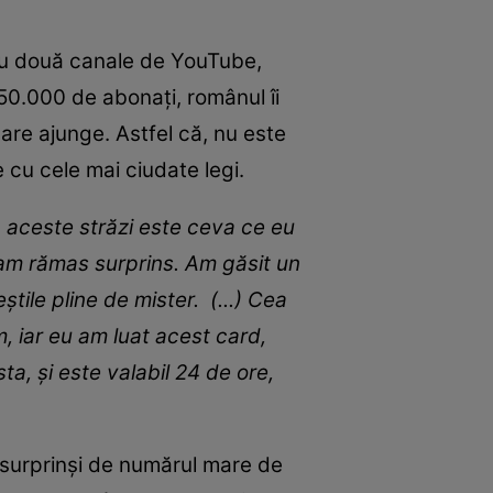
 Cu două canale de YouTube,
0.000 de abonați, românul îi
care ajunge. Astfel că, nu este
e cu cele mai ciudate legi.
 aceste străzi este ceva ce eu
 am rămas surprins. Am găsit un
știle pline de mister. (...) Cea
, iar eu am luat acest card,
a, și este valabil 24 de ore,
s surprinși de numărul mare de