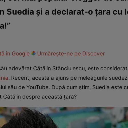
în Suedia și a declarat-o țara cu
ie
Național
Sport
a!”
ă în Google
Urmărește-ne pe Discover
u adevărat Cătălin Stănciulescu, este considerat 
nia
. Recent, acesta a ajuns pe meleagurile suedeze
lul său de YouTube. După cum știm, Suedia este c
ut Cătălin despre această țară?