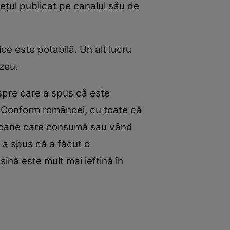
lețul publicat pe canalul său de
dice este potabilă. Un alt lucru
uzeu.
espre care a spus că este
la. Conform româncei, cu toate că
ersoane care consumă sau vând
x a spus că a făcut o
ină este mult mai ieftină în