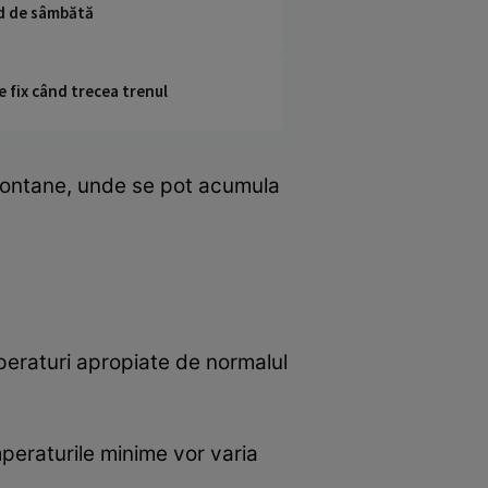
nd de sâmbătă
e fix când trecea trenul
e montane, unde se pot acumula
eraturi apropiate de normalul
mperaturile minime vor varia