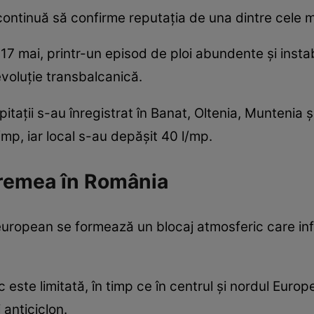
ontinuă să confirme reputația de una dintre cele mai
 17 mai, printr-un episod de ploi abundente și insta
voluție transbalcanică.
pitații s-au înregistrat în Banat, Oltenia, Muntenia
l/mp, iar local s-au depășit 40 l/mp.
remea în România
 european se formează un blocaj atmosferic care inf
tic este limitată, în timp ce în centrul și nordul Eur
 anticiclon.