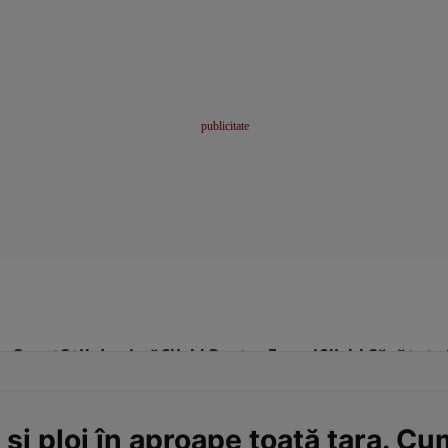
me
Sport
Stil de viață
Click! Pentru Femei
Click! Sănătate
și ploi în aproape toată țara. C