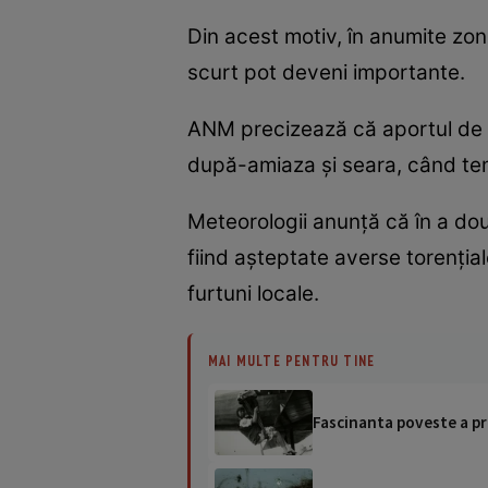
Din acest motiv, în anumite zon
scurt pot deveni importante.
ANM precizează că aportul de u
după-amiaza și seara, când tem
Meteorologii anunță că în a dou
fiind așteptate averse torențial
furtuni locale.
MAI MULTE PENTRU TINE
Fascinanta poveste a pri