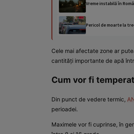
Vreme instabilă în Român
Pericol de moarte la tre
Cele mai afectate zone ar putea
cantități importante de apă înt
Cum vor fi temperat
Din punct de vedere termic,
A
perioadei.
Maximele vor fi cuprinse, în gen