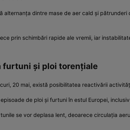
alternanța dintre mase de aer cald și pătrunderi d
ece prin schimbări rapide ale vremii, iar instabilit
.
furtuni și ploi torențiale
ri, 20 mai, există posibilitatea reactivării activităț
pisoade de ploi și furtuni în estul Europei, inclusi
unile se vor deplasa lent, deoarece circulația aeru