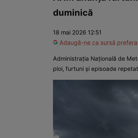
duminică
Război Ucraina-Rusia
Internațional
Fapt divers
Tehnolog
18 mai 2026 12:51
Adaugă-ne ca sursă preferat
Administrația Națională de Met
ploi, furtuni și episoade repetat