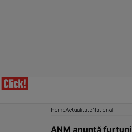
Ultima Oră!
Trending
Actualitate
Vedete
Video
Prime Ti
Home
Actualitate
Național
ANM anunță furtuni 