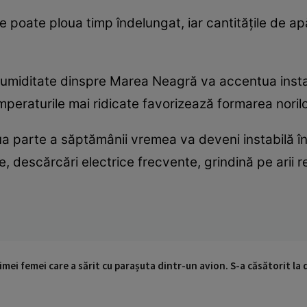
e poate ploua timp îndelungat, iar cantitățile de ap
miditate dinspre Marea Neagră va accentua instab
peraturile mai ridicate favorizează formarea norilo
a parte a săptămânii vremea va deveni instabilă în 
e, descărcări electrice frecvente, grindină pe arii re
mei femei care a sărit cu parașuta dintr-un avion. S-a căsătorit la do