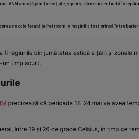
ia. ANM anunță ploi torențiale, vijelii și răcire accentuată începâ
cerea de cale ferată la Petricani: o mașină a fost prinsă între barier
 fi regiunile din jumătatea estică a țării și zonel
r-un timp scurt.
urile
NM
precizează că perioada 18-24 mai va avea temp
eral, între 19 și 26 de grade Celsius, în timp ce te