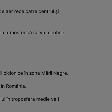
e aer rece către centrul și
atea atmosferică se va menține
ii ciclonice în zona Mării Negre.
v în România.
lui în troposfera medie va fi