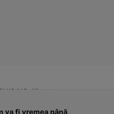
Click! Poftă Bună!
Contact
um va fi vremea până