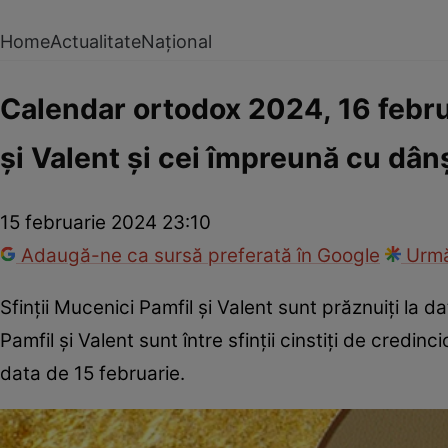
Home
Actualitate
Național
Calendar ortodox 2024, 16 februar
și Valent și cei împreună cu dânș
15 februarie 2024 23:10
Adaugă-ne ca sursă preferată în Google
Urmă
Sfinții Mucenici Pamfil și Valent sunt prăznuiți la d
Pamfil și Valent sunt între sfinții cinstiți de credi
data de 15 februarie.