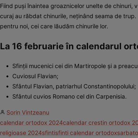
Fiind puși înaintea groaznicelor unelte de chinuri, 
curaj au răbdat chinurile, neținând seama de trup
pentru noi, cei care lăudăm chinurile lor.
La 16 februarie în calendarul o
Sfinții mucenici cei din Martiropole și a preac
Cuviosul Flavian;
Sfântul Flavian, patriarhul Constantinopolului;
Sfântul cuvios Romano cel din Carpenisia.
Sorin Vintzeanu
calendar ortodox 2024
calendar crestin ortodox 2
religioase 2024
sfinti
sfinti calendar ortodox
sarbato