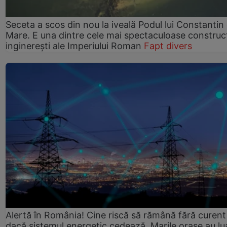
Seceta a scos din nou la iveală Podul lui Constantin 
Mare. E una dintre cele mai spectaculoase construcț
inginerești ale Imperiului Roman
Fapt divers
Alertă în România! Cine riscă să rămână fără curent
dacă sistemul energetic cedează. Marile orașe au lu