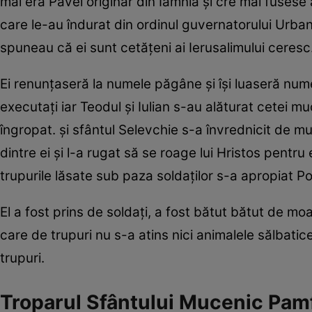
mai era Pavel originar din Iamnia și cre mai fusese 
care le-au îndurat din ordinul guvernatorului Urban al
spuneau că ei sunt cetățeni ai Ierusalimului ceresc
Ei renunțaseră la numele păgâne și își luaseră nume c
executați iar Teodul și Iulian s-au alăturat cetei 
îngropat. și sfântul Selevchie s-a învrednicit de mu
dintre ei și l-a rugat să se roage lui Hristos pentru 
trupurile lăsate sub paza soldaților s-a apropiat Por
El a fost prins de soldați, a fost bătut bătut de mo
care de trupuri nu s-a atins nici animalele sălbatice
trupuri.
Troparul Sfântului Mucenic Pamfi