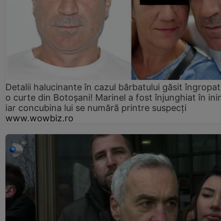
Detalii halucinante în cazul bărbatului găsit îngropat
o curte din Botoșani! Marinel a fost înjunghiat în ini
iar concubina lui se numără printre suspecți
www.wowbiz.ro