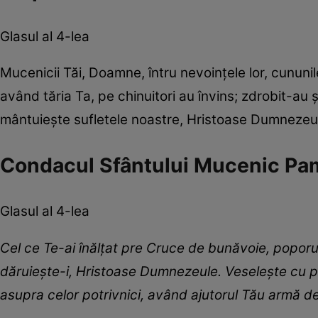
Glasul al 4-lea
Mucenicii Tăi, Doamne, întru nevoințele lor, cununi
având tăria Ta, pe chinuitori au învins; zdrobit-au ș
mântuiește sufletele noastre, Hristoase Dumnezeu
Condacul Sfântului Mucenic Pamf
Glasul al 4-lea
Cel ce Te-ai înăl
ț
at pre Cruce de bunăvoie, poporul
dăruiește-i, Hristoase Dumnezeule. Veselește cu put
asupra celor potrivnici, având ajutorul Tău armă de