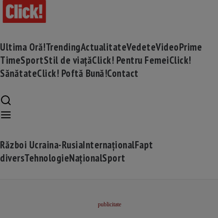
Ultima Oră!
Trending
Actualitate
Vedete
Video
Prime
Time
Sport
Stil de viață
Click! Pentru Femei
Click!
Sănătate
Click! Poftă Bună!
Contact
Război Ucraina-Rusia
Internațional
Fapt
divers
Tehnologie
Național
Sport