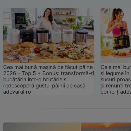
Cea mai bună mașină de făcut pâine
Cele mai bu
2026 – Top 5 + Bonus: transformă-ți
și legume în
bucătăria într-o brutărie și
sucuri proas
redescoperă gustul pâinii de casă
și renunți tr
adevarul.ro
comerț
adev