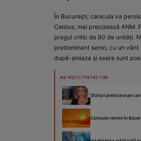
În București, canicula va pers
Celsius, mai precizează ANM. Pâ
pragul critic de 80 de unități. N
predominant senin, cu un vânt s
după-amiaza și seara sunt posibi
MAI MULTE PENTRU TINE
Sfaturi prețioase pe can
Canicula revine în Bucur
Inteligența artificială