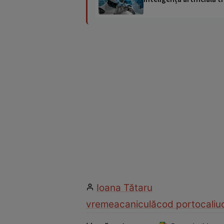
Ioana Tătaru
vremea
caniculă
cod portocaliu