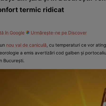
nfort termic ridicat
ie
Național
Sport
ă în Google
Urmărește-ne pe Discover
 un
nou val de caniculă
, cu temperaturi ce vor atin
orologie a emis avertizări cod galben și portocaliu
în București.