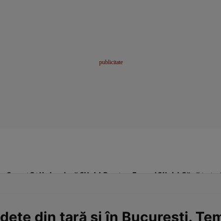
me
Sport
Stil de viață
Click! Pentru Femei
Click! Sănătate
dețe din țară și în București. Te