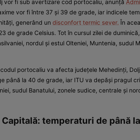
j vor fi sub avertizare cod portocaliu, anunță
Admin
xime vor fi între 37 și 39 de grade, iar indicele 
nități, generând un
disconfort termic sever.
În acea
 23 de grade Celsius. Tot în cursul zilei de duminică
ilvaniei, nordul și estul Olteniei, Muntenia, sudul 
, codul portocaliu va afecta județele Mehedinți, Dol
 până la 40 de grade, iar ITU va depăși pragul criti
eniei, sudul Banatului, zonele sudice, centrale și no
Capitală: temperaturi de până la