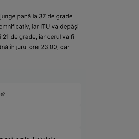
 ajunge până la 37 de grade
mnificativ, iar ITU va depăși
i 21 de grade, iar cerul va fi
ă în jurul orei 23:00, dar
ie?
 muncă ar putea fi afectate