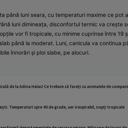
ista până luni seara, cu temperaturi maxime ce pot
nă luni dimineața, disconfortul termic va crește se
opțile vor fi tropicale, cu minime cuprinse între 19 ș
lab până la moderat. Luni, canicula va continua pân
le înnorări și ploi slabe, pe alocuri.
iculă de la Adina Halas! Ce trebuie să faceți cu animalele de compan
ești. Temperaturi spre 40 de grade, aer irespirabil, nopți tropicale
 transformă departamentele de resurse umane. Milioane de locuri de