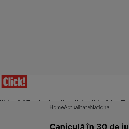
Ultima Oră!
Trending
Actualitate
Vedete
Video
Prime Ti
Home
Actualitate
Național
Caniculă în 30 de ju