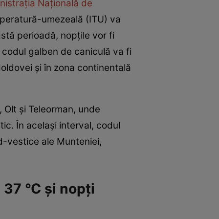
istrația Națională de
temperatură-umezeală (ITU) va
stă perioadă, nopțile vor fi
, codul galben de caniculă va fi
Moldovei și în zona continentală
j, Olt și Teleorman, unde
c. În același interval, codul
rd-vestice ale Munteniei,
 37 °C și nopți