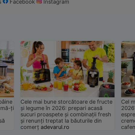
s
Facebook
Instagram
pâine
Cele mai bune storcătoare de fructe
Cel m
rmă-ți
și legume în 2026: prepari acasă
2026
sucuri proaspete și combinații fresh
espre
să
și renunți treptat la băuturile din
cremo
comerț
adevarul.ro
cafen