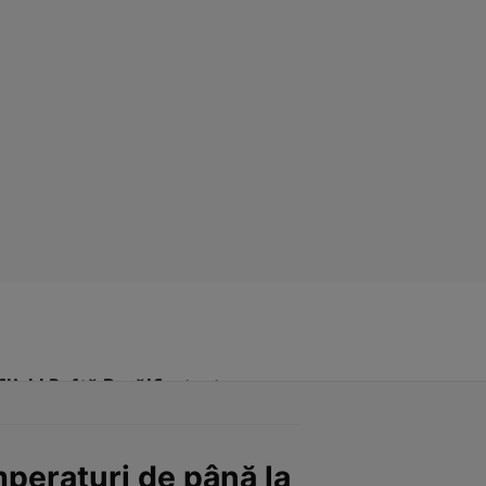
Click! Poftă Bună!
Contact
mperaturi de până la