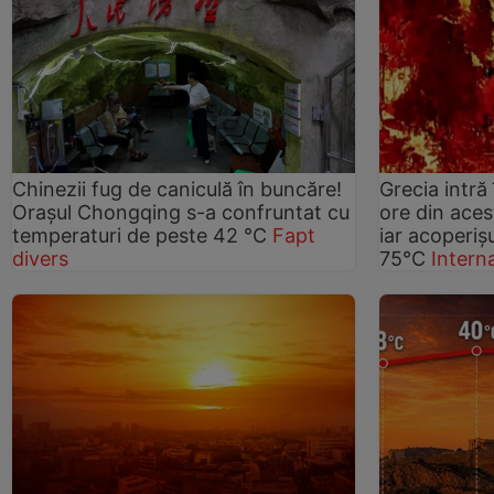
Chinezii fug de caniculă în buncăre!
Grecia intră 
Orașul Chongqing s-a confruntat cu
ore din ace
temperaturi de peste 42 °C
Fapt
iar acoperișu
divers
75°C
Intern