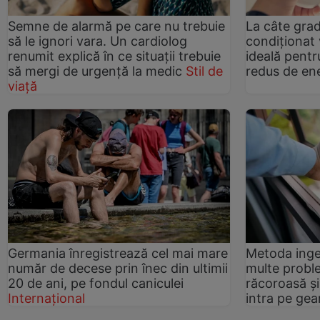
Semne de alarmă pe care nu trebuie
La câte grad
să le ignori vara. Un cardiolog
condiționat
renumit explică în ce situații trebuie
ideală pent
să mergi de urgență la medic
Stil de
redus de en
viață
Germania înregistrează cel mai mare
Metoda inge
număr de decese prin înec din ultimii
multe proble
20 de ani, pe fondul caniculei
răcoroasă ș
Internațional
intra pe ge