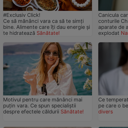
#Exclusiv Click!
Canicula ca
Ce să mănânci vara ca să te simți
conturile Ch
bine. Alimente care îți dau energie și
aparate de a
te hidratează
Sănătate!
explodat
Na
Motivul pentru care mănânci mai
Ce temperat
puțin vara. Ce spun specialiștii
pe care o bei
despre efectele căldurii
Sănătate!
divers