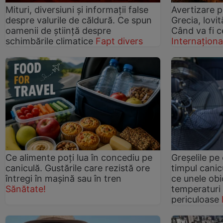
Mituri, diversiuni și informații false
Avertizare p
despre valurile de căldură. Ce spun
Grecia, lovi
oamenii de știință despre
Când va fi ce
schimbările climatice
Fapt divers
Internaționa
Ce alimente poți lua în concediu pe
Greșelile pe 
caniculă. Gustările care rezistă ore
timpul canic
întregi în mașină sau în tren
ce unele obic
Sănătate!
temperaturi 
periculoase