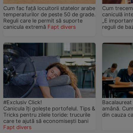
Cum fac față locuitorii statelor arabe
Cum trecem 
temperaturilor de peste 50 de grade.
caniculă inte
Reguli care le permit să suporte
„E importan
canicula extremă
Fapt divers
reguli de ba
#Exclusiv Click!
Bacalaureat
Canicula îți golește portofelul. Tips &
amână. Cum 
Tricks pentru zilele toride: trucurile
din cauza ca
care te ajută să economisești bani
Fapt divers