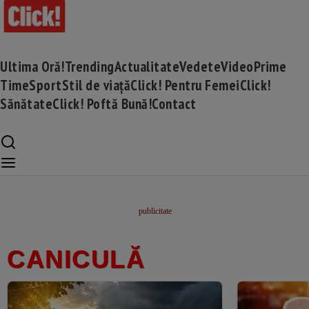
Ultima Oră!
Trending
Actualitate
Vedete
Video
Prime
Time
Sport
Stil de viață
Click! Pentru Femei
Click!
Sănătate
Click! Poftă Bună!
Contact
CANICULĂ