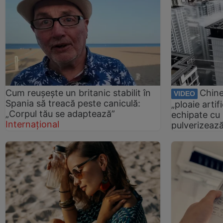
Cum reușește un britanic stabilit în
Chine
VIDEO
Spania să treacă peste caniculă:
„ploaie artifi
„Corpul tău se adaptează”
echipate cu i
Internațional
pulverizeaz