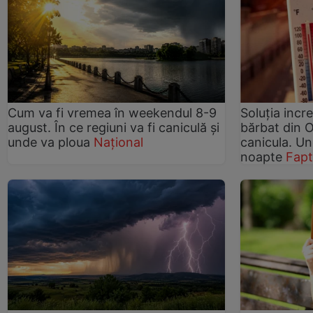
Cum va fi vremea în weekendul 8-9
Soluția incr
august. În ce regiuni va fi caniculă și
bărbat din 
unde va ploua
Național
canicula. U
noapte
Fapt