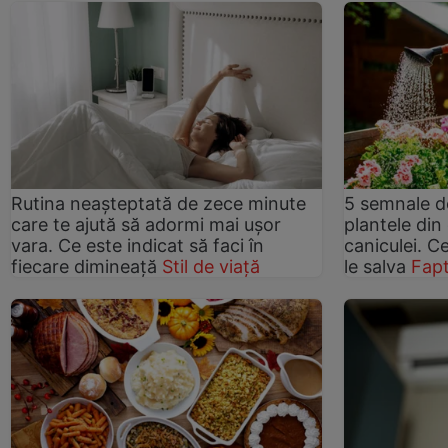
Rutina neașteptată de zece minute
5 semnale de
care te ajută să adormi mai ușor
plantele din
vara. Ce este indicat să faci în
caniculei. C
fiecare dimineață
Stil de viață
le salva
Fapt