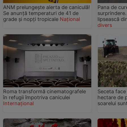
ANM prelungește alerta de caniculă!
Pana de cure
Se anunță temperaturi de 41 de
surprindere.
grade și nopți tropicale
Național
lipsească di
divers
Roma transformă cinematografele
Seceta face 
în refugii împotriva caniculei
hectare de 
Internațional
soarelui su