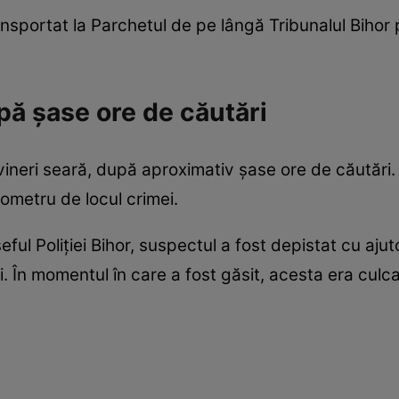
ansportat la Parchetul de pe lângă Tribunalul Bihor pe
pă șase ore de căutări
vineri seară, după aproximativ șase ore de căutări.
lometru de locul crimei.
 șeful Poliției Bihor, suspectul a fost depistat cu aj
ți. În momentul în care a fost găsit, acesta era culcat