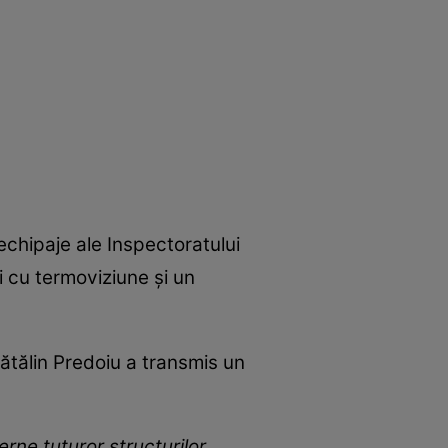
 echipaje ale Inspectoratului
ri cu termoviziune și un
 Cătălin Predoiu a transmis un
erne tuturor structurilor