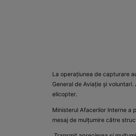
La operațiunea de capturare au p
General de Aviație și voluntari. 
elicopter.
Ministerul Afacerilor Interne a p
mesaj de mulțumire către struct
„Transmit aprecierea și mulțumir