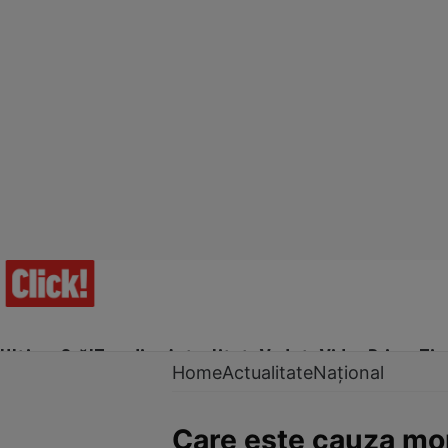
Ultima Oră!
Trending
Actualitate
Vedete
Video
Prime Ti
Home
Actualitate
Național
Care este cauza morț