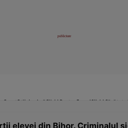
me
Sport
Stil de viață
Click! Pentru Femei
Click! Sănătate
ii elevei din Bihor. Criminalul ș