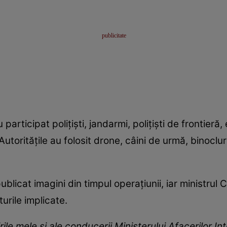
articipat polițiști, jandarmi, polițiști de frontieră,
Autoritățile au folosit drone, câini de urmă, binoclu
ublicat imagini din timpul operațiunii, iar ministrul
urile implicate.
ile mele și ale conducerii Ministerului Afacerilor Int