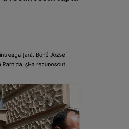
i întreaga țară. Bóné József-
ea Parhida, și-a recunoscut