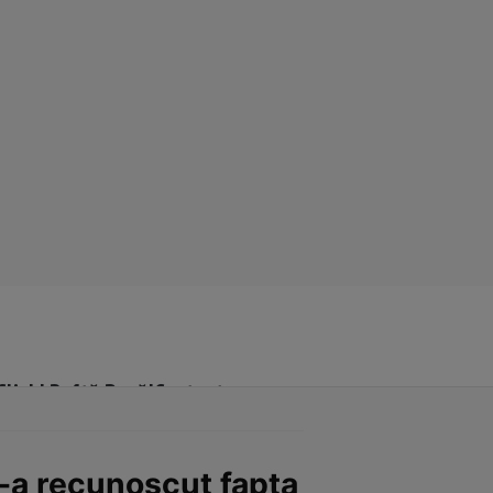
Click! Poftă Bună!
Contact
i-a recunoscut fapta