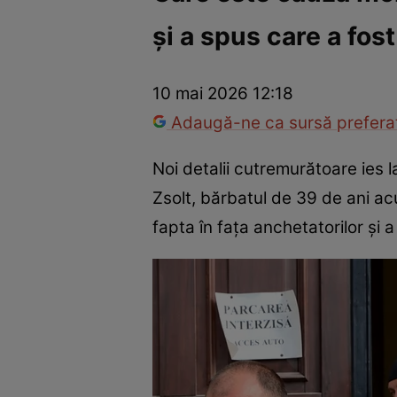
și a spus care a fos
Război Ucraina-Rusia
Internațional
Fapt divers
Tehnolog
10 mai 2026 12:18
Adaugă-ne ca sursă preferat
Noi detalii cutremurătoare ies l
Zsolt, bărbatul de 39 de ani ac
fapta în fața anchetatorilor și a