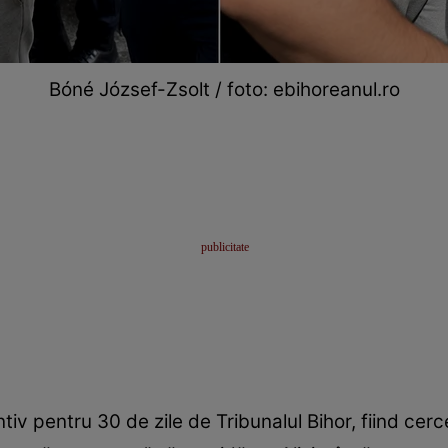
Bóné József-Zsolt / foto: ebihoreanul.ro
iv pentru 30 de zile de Tribunalul Bihor, fiind cerce