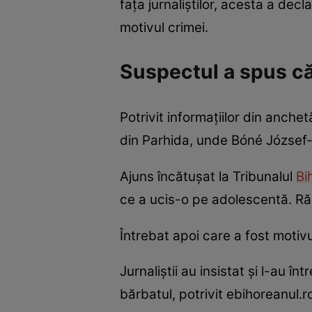
fața jurnaliștilor, acesta a decl
motivul crimei.
Suspectul a spus că 
Potrivit informațiilor din anche
din Parhida, unde Bóné József-
Ajuns încătușat la Tribunalul
Bi
ce a ucis-o pe adolescentă. Ră
Întrebat apoi care a fost motiv
Jurnaliștii au insistat și l-au în
bărbatul, potrivit ebihoreanul.r