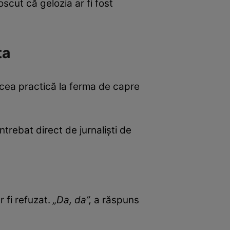
oscut că gelozia ar fi fost
ta
 făcea practică la ferma de capre
întrebat direct de jurnaliști de
r fi refuzat.
„Da, da”,
a răspuns