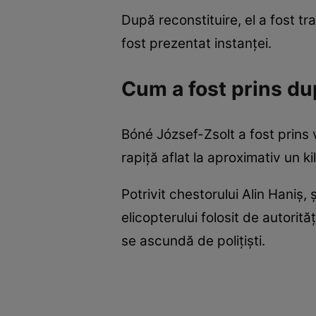
După reconstituire, el a fost tr
fost prezentat instanței.
Cum a fost prins du
Bóné József-Zsolt a fost prins 
rapiță aflat la aproximativ un ki
Potrivit chestorului Alin Haniș,
elicopterului folosit de autorită
se ascundă de polițiști.