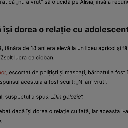
arat că „nu a vrut” să o ucidă pe Alisia, însă a recun
își dorea o relație cu adolescen
tă, tânăra de 18 ani era elevă la un liceu agricol și
Zsolt lucra ca cioban.
hor,
escortat de polițiști și mascați, bărbatul a fost 
spunsul acestuia a fost scurt: „N-am vrut”.
ul, suspectul a spu
s: „Din gelozie”.
trebat dacă își dorea o relație cu fată, iar aceasta l-a
o.