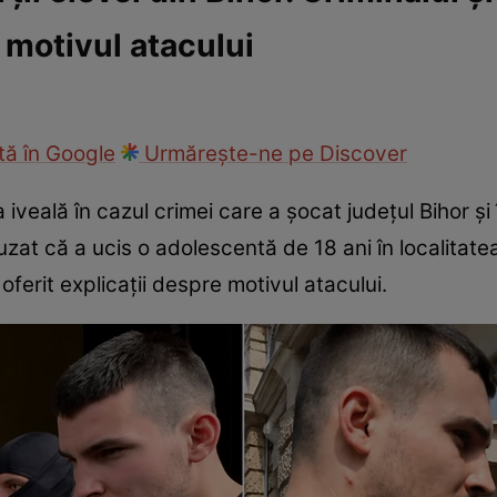
t motivul atacului
ie
Național
Sport
ă în Google
Urmărește-ne pe Discover
a iveală în cazul crimei care a șocat județul Bihor ș
uzat că a ucis o adolescentă de 18 ani în localitat
 oferit explicații despre motivul atacului.