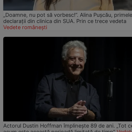
„Doamne, nu pot să vorbesc!”. Alina Pușcău, primel
declarații din clinica din SUA. Prin ce trece vedeta
Vedete românești
Actorul Dustin Hoffman împlinește 89 de ani. „Tot 
acum este această perioadă limitată de timp”
Vedet