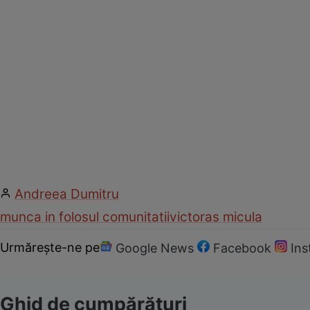
Andreea Dumitru
munca in folosul comunitatii
victoras micula
Urmărește-ne pe
Google News
Facebook
In
Ghid de cumpărături