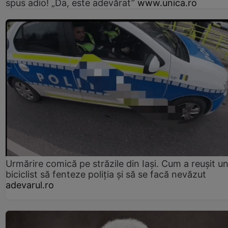
spus adio! „Da, este adevărat”
www.unica.ro
Urmărire comică pe străzile din Iași. Cum a reușit u
biciclist să fenteze poliția și să se facă nevăzut
adevarul.ro