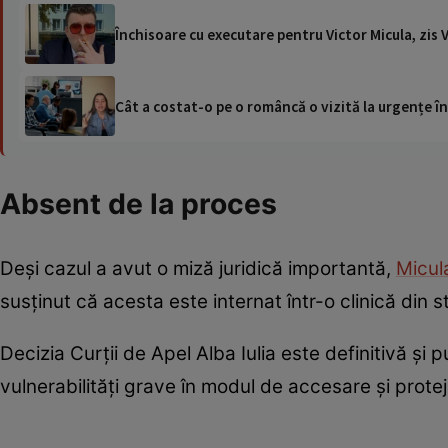
Închisoare cu executare pentru Victor Micula, zis V
Cât a costat-o pe o româncă o vizită la urgențe în
Absent de la proces
Deși cazul a avut o miză juridică importantă,
Micu
susținut că acesta este internat într-o clinică din s
Decizia Curții de Apel Alba Iulia este definitivă și
vulnerabilități grave în modul de accesare și proteja