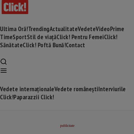
Ultima Oră!
Trending
Actualitate
Vedete
Video
Prime
Time
Sport
Stil de viață
Click! Pentru Femei
Click!
Sănătate
Click! Poftă Bună!
Contact
Vedete internaționale
Vedete românești
Interviurile
Click!
Paparazzii Click!