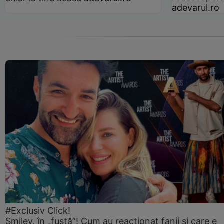
adevarul.ro
#Exclusiv Click!
Smiley, în „fustă”! Cum au reacționat fanii și care e