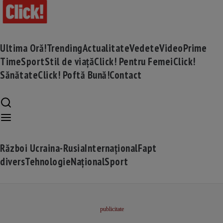
Ultima Oră!
Trending
Actualitate
Vedete
Video
Prime
Time
Sport
Stil de viață
Click! Pentru Femei
Click!
Sănătate
Click! Poftă Bună!
Contact
Război Ucraina-Rusia
Internațional
Fapt
divers
Tehnologie
Național
Sport