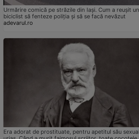
Urmărire comică pe străzile din Iași. Cum a reușit u
biciclist să fenteze poliția și să se facă nevăzut
adevarul.ro
Era adorat de prostituate, pentru apetitul său sexua
uriaș. Când a murit faimosul scriitor, toate cocotele