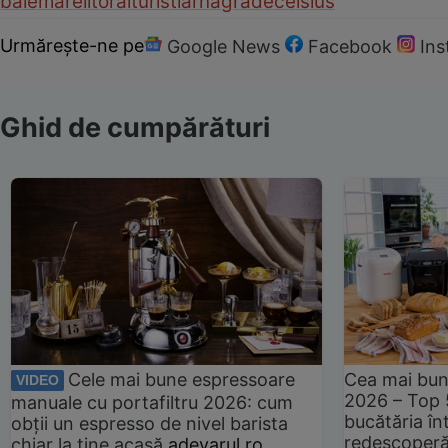
baie
mare
litoral
turist
iarna
grade
celsius
Urmărește-ne pe
Google News
Facebook
In
Ghid de cumpărături
Cele mai bune espressoare
Cea mai bun
VIDEO
2026 – Top 
manuale cu portafiltru 2026: cum
bucătăria înt
obții un espresso de nivel barista
redescoperă 
chiar la tine acasă
adevarul.ro