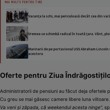
MAI MULTE PENTRU TINE
Vacanța la schi, mai periculoasă decât cea din vară
Vremea se schimbă radical în toată țara. Vânt, ploi
Marinarii de pe portavionul USS Abraham Lincoln su
acestora
Oferte pentru Ziua Îndrăgostițil
Administratorii de pensiuni au făcut deja ofertele p
Cu greu se mai găsesc camere libere luna viitoare.
Va veni şi zăpada, că weekendul acesta ninge",
sp