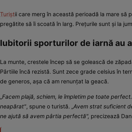
Turişt
ii care merg în această perioadă la mare să p
pregătite să îi scoată în larg. Preţurile sunt şi la j
Iubitorii sporturilor de iarnă au
La munte, crestele încep să se golească de zăpadă, d
Pârtiile încă rezistă. Sunt zece grade celsius în t
de generos, aşa că am renunţat la geacă.
„
Facem plajă, schiem, le împletim pe toate perfect
neapărat"
, spune o turistă. „
Avem strat suficient d
ne ajută să avem pârtia perfectă",
precizează Dani