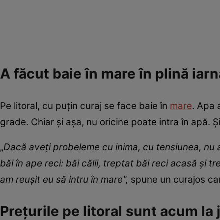
A făcut baie în mare în plină iar
Pe litoral, cu puţin curaj se face baie în
mare
. Apa 
grade. Chiar şi aşa, nu oricine poate intra în apă. Ş
„
Dacă aveţi probeleme cu inima, cu tensiunea, nu 
băi în ape reci: băi călii, treptat băi reci acasă şi 
am reuşit eu să intru în mare",
spune un curajos care
Prețurile pe litoral sunt acum l