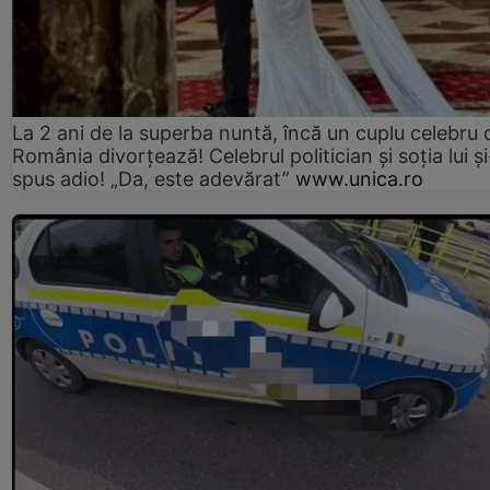
La 2 ani de la superba nuntă, încă un cuplu celebru 
România divorțează! Celebrul politician și soția lui ș
spus adio! „Da, este adevărat”
www.unica.ro