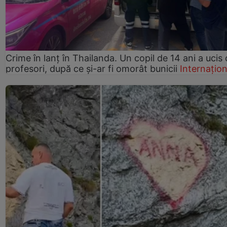
Crime în lanț în Thailanda. Un copil de 14 ani a ucis 
profesori, după ce și-ar fi omorât bunicii
Internațion