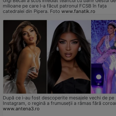
Gigi Becali a scos imediat teancul cu bani! Gestul de
milioane pe care l-a făcut patronul FCSB în fața
catedralei din Pipera. Foto
www.fanatik.ro
După ce i-au fost descoperite mesajele vechi de pe
Instagram, o regină a frumuseții a rămas fără coro
www.antena3.ro