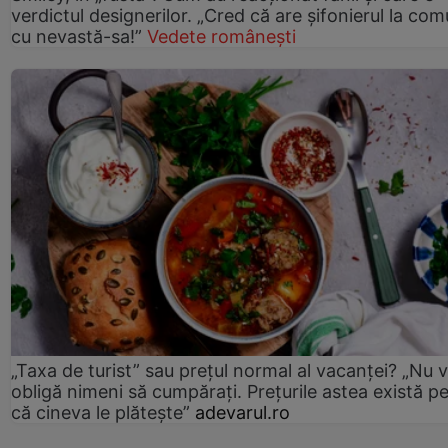
verdictul designerilor. „Cred că are șifonierul la co
cu nevastă-sa!”
Vedete românești
„Taxa de turist” sau prețul normal al vacanței? „Nu 
obligă nimeni să cumpărați. Prețurile astea există p
că cineva le plătește”
adevarul.ro