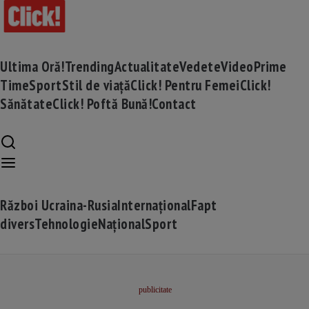
Ultima Oră!
Trending
Actualitate
Vedete
Video
Prime
Time
Sport
Stil de viață
Click! Pentru Femei
Click!
Sănătate
Click! Poftă Bună!
Contact
Război Ucraina-Rusia
Internațional
Fapt
divers
Tehnologie
Național
Sport