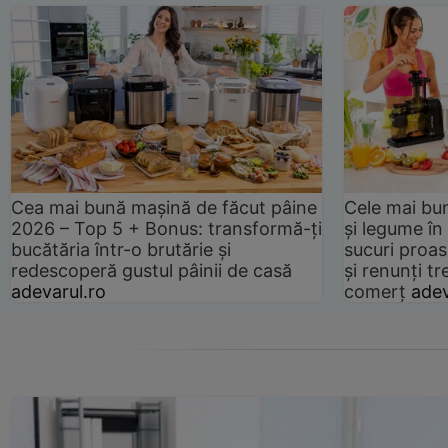
Cea mai bună mașină de făcut pâine
Cele mai bu
2026 – Top 5 + Bonus: transformă-ți
și legume în
bucătăria într-o brutărie și
sucuri proas
redescoperă gustul pâinii de casă
și renunți tr
adevarul.ro
comerț
adev