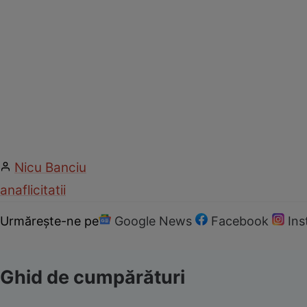
Nicu Banciu
anaf
licitatii
Urmărește-ne pe
Google News
Facebook
In
Ghid de cumpărături