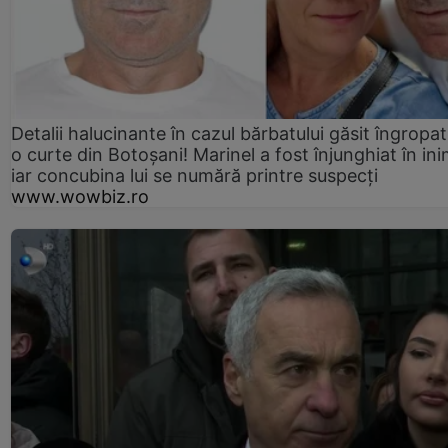
Detalii halucinante în cazul bărbatului găsit îngropat
o curte din Botoșani! Marinel a fost înjunghiat în ini
iar concubina lui se numără printre suspecți
www.wowbiz.ro