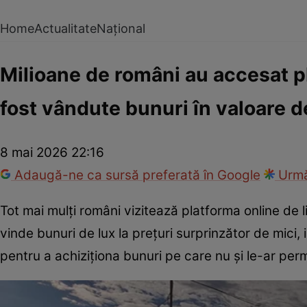
Home
Actualitate
Național
Milioane de români au accesat pl
fost vândute bunuri în valoare de
8 mai 2026 22:16
Adaugă-ne ca sursă preferată în Google
Urmă
Tot mai mulți români vizitează platforma online de l
vinde bunuri de lux la prețuri surprinzător de mici,
pentru a achiziționa bunuri pe care nu și le-ar per