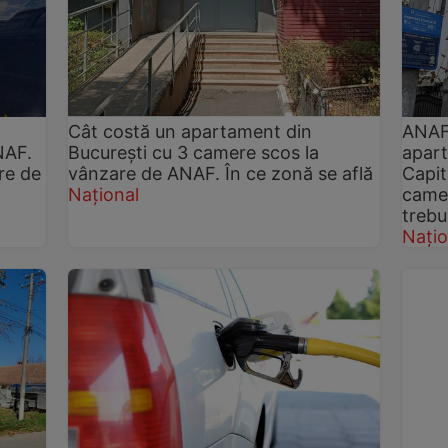
Cât costă un apartament din
ANAF 
NAF.
București cu 3 camere scos la
apart
re de
vânzare de ANAF. În ce zonă se află
Capita
Național
camer
trebui
Națio