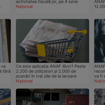
a
activitatea fiscală joi, pe 4 iunie
ANAF 
ă
Național
12.00
 va
Ce este aplicația ANAF iBon? Peste
ANAF 
ă fără
2.200 de utilizatori și 2.000 de
reco
scanări în trei zile de la lansare
va fi
Național
Națio