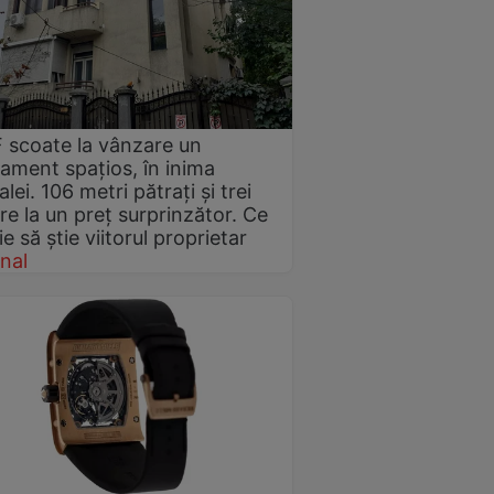
scoate la vânzare un
ament spațios, în inima
lei. 106 metri pătrați și trei
e la un preț surprinzător. Ce
e să știe viitorul proprietar
nal