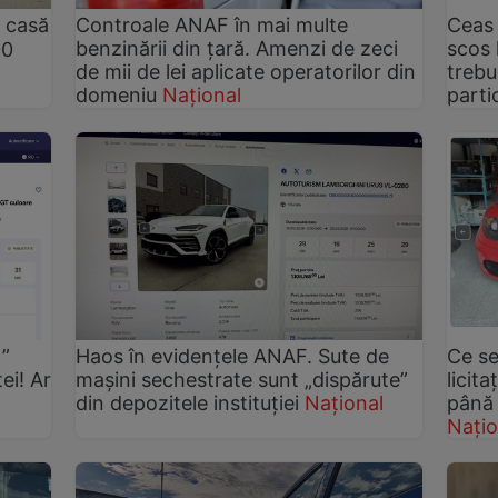
o casă
Controale ANAF în mai multe
Ceas 
benzinării din țară. Amenzi de zeci
scos 
00
de mii de lei aplicate operatorilor din
trebu
domeniu
Național
parti
t”
Haos în evidențele ANAF. Sute de
Ce se
ei! Ar
mașini sechestrate sunt „dispărute”
licita
din depozitele instituției
Național
până 
Națio