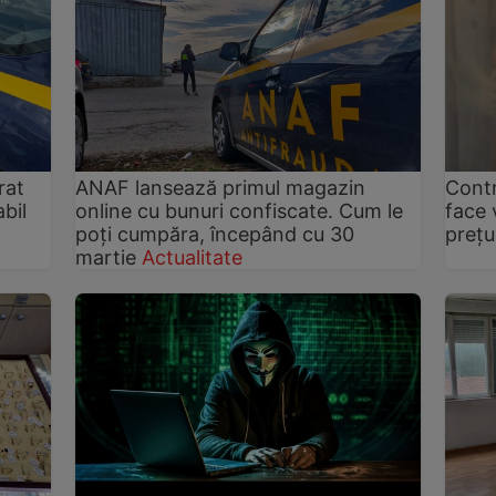
rat
ANAF lansează primul magazin
Cont
bil
online cu bunuri confiscate. Cum le
face 
poți cumpăra, începând cu 30
prețu
martie
Actualitate