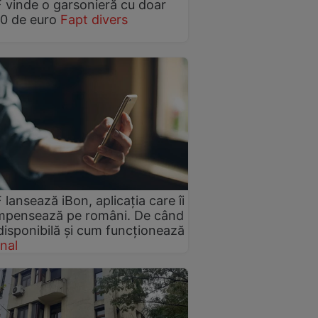
vinde o garsonieră cu doar
0 de euro
Fapt divers
lansează iBon, aplicația care îi
mpensează pe români. De când
 disponibilă și cum funcționează
nal