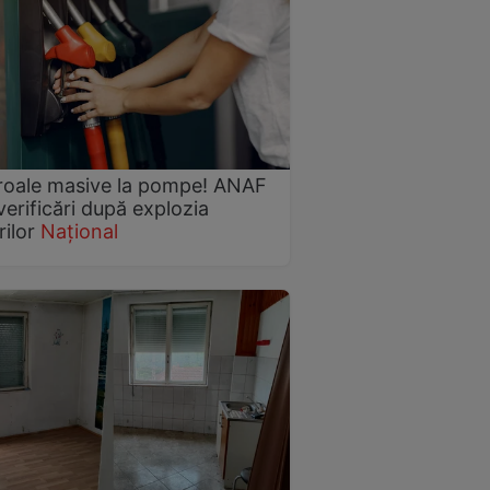
roale masive la pompe! ANAF
verificări după explozia
rilor
Național