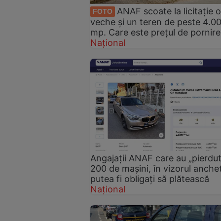
ANAF scoate la licitație 
FOTO
veche și un teren de peste 4.0
mp. Care este prețul de pornire
Național
Angajații ANAF care au „pierdu
200 de mașini, în vizorul anchet
putea fi obligați să plătească
Național