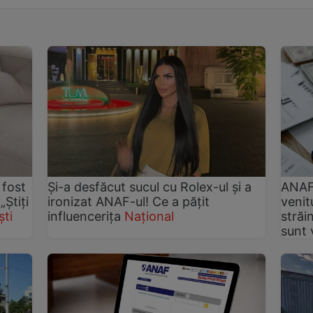
 fost
Și-a desfăcut sucul cu Rolex-ul și a
ANAF 
„Știți
ironizat ANAF-ul! Ce a pățit
venit
ti
influencerița
Național
străi
sunt 