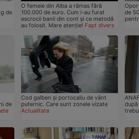
O femeie din Alba a rămas fără
Oport
kg de
100.000 de euro. Cum i-au furat
de 50
escrocii banii din cont și ce metodă
pentr
au folosit. Mare atenție!
Fapt divers
Cod galben și portocaliu de vânt
ANAF 
ni de
puternic. Care sunt zonele vizate
după 
ete
Actualitate
trebui