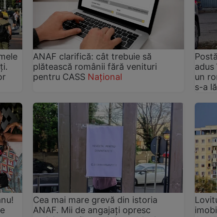
rmele
ANAF clarifică: cât trebuie să
Postă
i.
plătească românii fără venituri
adus 
or
pentru CASS
Național
un ro
s-a l
anu!
Cea mai mare grevă din istoria
Lovit
de
ANAF. Mii de angajați opresc
imobi