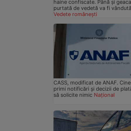
haine confiscate. Până și geac
purtată de vedetă va fi vândut
Vedete românești
CASS, modificat de ANAF. Cine
primi notificări și decizii de plat
să solicite nimic
Național