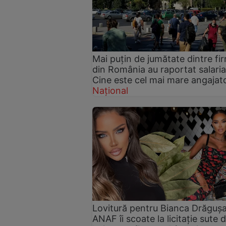
Mai puțin de jumătate dintre fi
din România au raportat salariaț
Cine este cel mai mare angajat
Național
Lovitură pentru Bianca Drăguș
ANAF îi scoate la licitație sute 