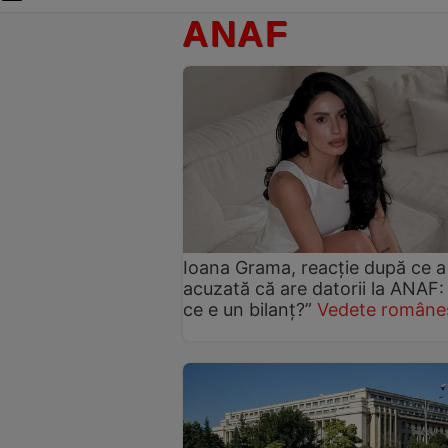
ANAF
Ioana Grama, reacție după ce a
acuzată că are datorii la ANAF: 
ce e un bilanț?”
Vedete româneș