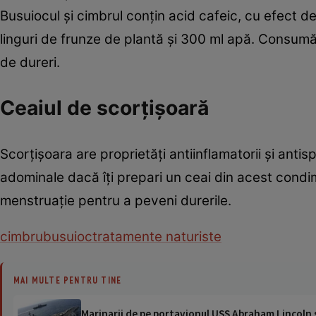
Busuiocul şi cimbrul conţin acid cafeic, cu efect d
linguri de frunze de plantă şi 300 ml apă. Consumă
de dureri.
Ceaiul de scorţişoară
Scorţişoara are proprietăţi antiinflamatorii şi anti
adominale dacă îţi prepari un ceai din acest condi
menstruaţie pentru a peveni durerile.
cimbru
busuioc
tratamente naturiste
MAI MULTE PENTRU TINE
Marinarii de pe portavionul USS Abraham Lincoln su