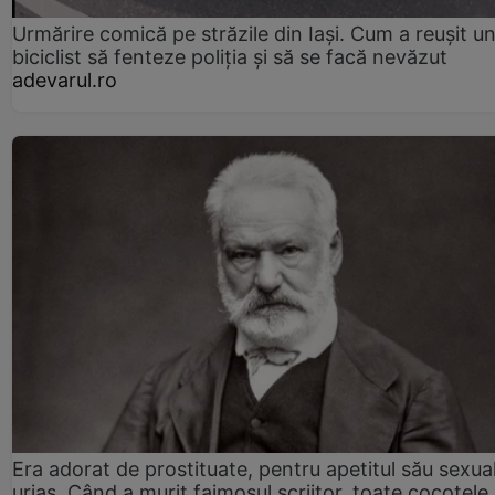
Urmărire comică pe străzile din Iași. Cum a reușit u
biciclist să fenteze poliția și să se facă nevăzut
adevarul.ro
Era adorat de prostituate, pentru apetitul său sexua
uriaș. Când a murit faimosul scriitor, toate cocotele