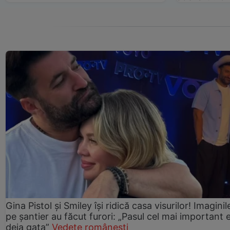
Gina Pistol și Smiley își ridică casa visurilor! Imaginil
pe șantier au făcut furori: „Pasul cel mai important 
deja gata”
Vedete românești