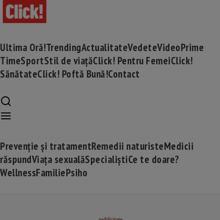
Ultima Oră!
Trending
Actualitate
Vedete
Video
Prime
Time
Sport
Stil de viață
Click! Pentru Femei
Click!
Sănătate
Click! Poftă Bună!
Contact
Prevenție și tratament
Remedii naturiste
Medicii
răspund
Viața sexuală
Specialiști
Ce te doare?
Wellness
Familie
Psiho