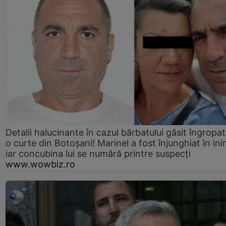
Detalii halucinante în cazul bărbatului găsit îngropat
o curte din Botoșani! Marinel a fost înjunghiat în ini
iar concubina lui se numără printre suspecți
www.wowbiz.ro