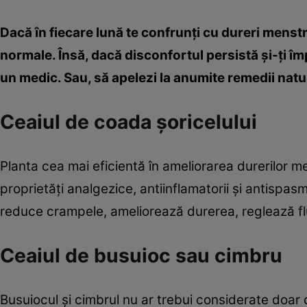
Dacă în fiecare lună te confrunţi cu dureri menstru
normale. Însă, dacă disconfortul persistă şi-ţi împi
un medic. Sau, să apelezi la anumite remedii natu
Ceaiul de coada şoricelului
Planta cea mai eficientă în ameliorarea durerilor m
proprietăţi analgezice, antiinflamatorii şi antispas
reduce crampele, ameliorează durerea, reglează flu
Ceaiul de busuioc sau cimbru
Busuiocul şi cimbrul nu ar trebui considerate doar 