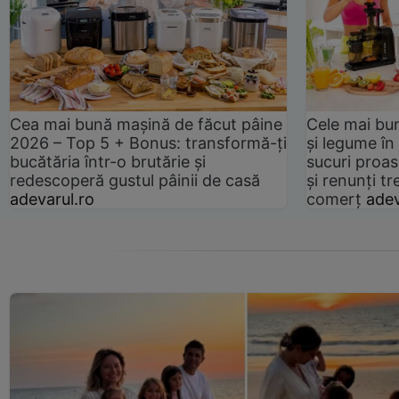
Cea mai bună mașină de făcut pâine
Cele mai bu
2026 – Top 5 + Bonus: transformă-ți
și legume în
bucătăria într-o brutărie și
sucuri proas
redescoperă gustul pâinii de casă
și renunți tr
adevarul.ro
comerț
adev