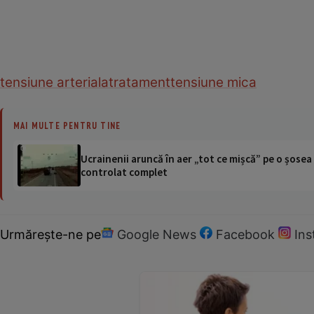
tensiune arteriala
tratament
tensiune mica
MAI MULTE PENTRU TINE
Ucrainenii aruncă în aer „tot ce mișcă” pe o șose
controlat complet
Urmărește-ne pe
Google News
Facebook
In