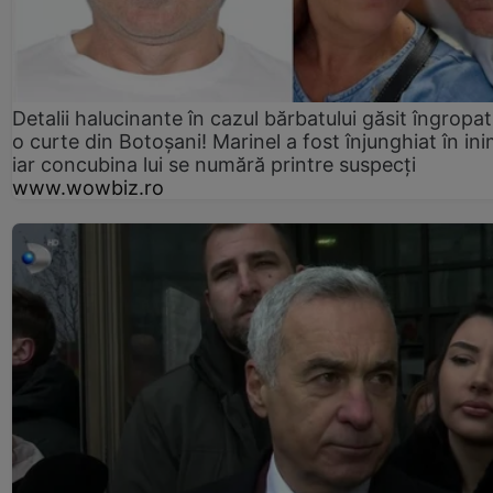
Detalii halucinante în cazul bărbatului găsit îngropat
o curte din Botoșani! Marinel a fost înjunghiat în ini
iar concubina lui se numără printre suspecți
www.wowbiz.ro