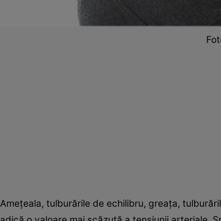
Fot
Ameţeala, tulburările de echilibru, greaţa, tulburăr
adică o valoare mai scăzută a tensiunii arteriale. Sp