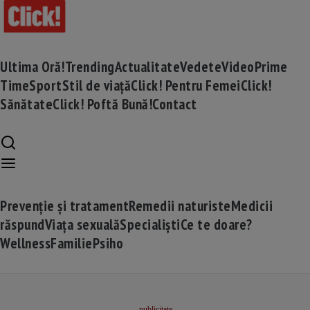
Ultima Oră!
Trending
Actualitate
Vedete
Video
Prime
Time
Sport
Stil de viață
Click! Pentru Femei
Click!
Sănătate
Click! Poftă Bună!
Contact
Prevenție și tratament
Remedii naturiste
Medicii
răspund
Viața sexuală
Specialiști
Ce te doare?
Wellness
Familie
Psiho