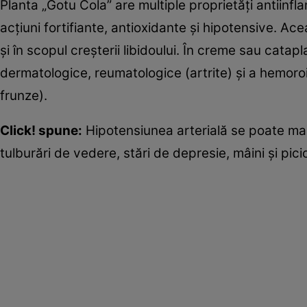
Planta „Gotu Cola” are multiple proprietăţi antiinf
acţiuni fortifiante, antioxidante şi hipotensive. 
şi în scopul creşterii libidoului. În creme sau catap
dermatologice, reumatologice (artrite) şi a hemor
frunze).
Click! spune:
Hipotensiunea arterială se poate manif
tulburări de vedere, stări de depresie, mâini şi pici