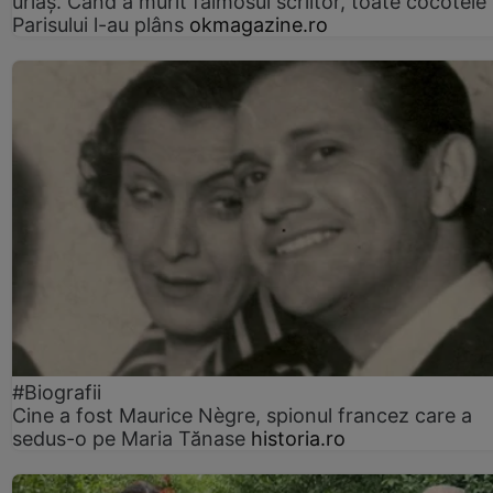
uriaș. Când a murit faimosul scriitor, toate cocotele
Parisului l-au plâns
okmagazine.ro
#Biografii
Cine a fost Maurice Nègre, spionul francez care a
sedus-o pe Maria Tănase
historia.ro