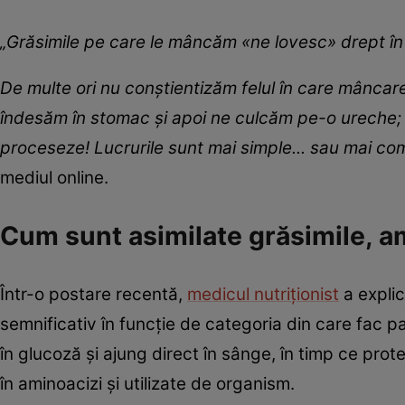
„Grăsimile pe care le mâncăm «ne lovesc» drept în
De multe ori nu conștientizăm felul în care mâncar
îndesăm în stomac și apoi ne culcăm pe-o ureche; are
proceseze! Lucrurile sunt mai simple... sau mai co
mediul online.
Cum sunt asimilate grăsimile, a
Într-o postare recentă,
medicul nutriționist
a explic
semnificativ în funcție de categoria din care fac par
în glucoză și ajung direct în sânge, în timp ce pro
în aminoacizi și utilizate de organism.