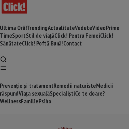
Ultima Oră!
Trending
Actualitate
Vedete
Video
Prime
Time
Sport
Stil de viață
Click! Pentru Femei
Click!
Sănătate
Click! Poftă Bună!
Contact
Prevenție și tratament
Remedii naturiste
Medicii
răspund
Viața sexuală
Specialiști
Ce te doare?
Wellness
Familie
Psiho