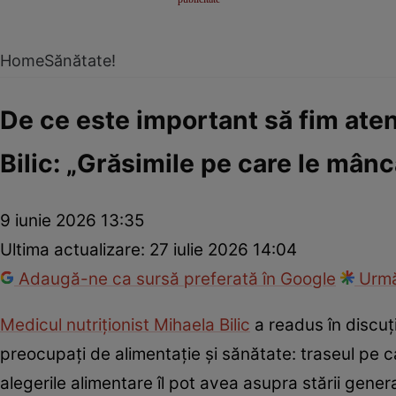
Home
Sănătate!
De ce este important să fim atenț
Bilic: „Grăsimile pe care le mân
9 iunie 2026 13:35
Ultima actualizare:
27 iulie 2026 14:04
Adaugă-ne ca sursă preferată în Google
Urmă
Medicul nutriționist Mihaela Bilic
a readus în discuț
preocupați de alimentație și sănătate: traseul pe c
alegerile alimentare îl pot avea asupra stării gener