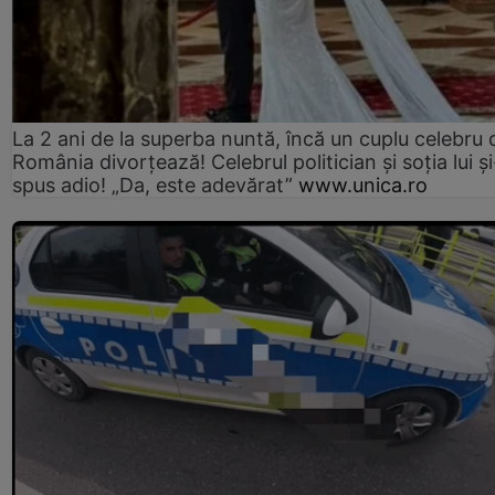
La 2 ani de la superba nuntă, încă un cuplu celebru 
România divorțează! Celebrul politician și soția lui ș
spus adio! „Da, este adevărat”
www.unica.ro