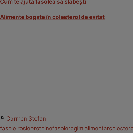
Cum te ajută fasolea să slăbeşti
Alimente bogate în colesterol de evitat
Carmen Ştefan
fasole rosie
proteine
fasole
regim alimentar
colestero