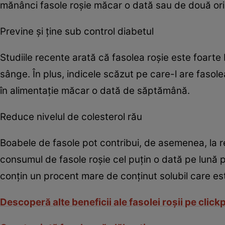
mănânci fasole roșie măcar o dată sau de două or
Previne şi ţine sub control diabetul
Studiile recente arată că fasolea roşie este foarte
sânge. În plus, indicele scăzut pe care-l are fasole
în alimentaţie măcar o dată de săptămână.
Reduce nivelul de colesterol rău
Boabele de fasole pot contribui, de asemenea, la r
consumul de fasole roşie cel puţin o dată pe lună 
conţin un procent mare de conţinut solubil care est
Descoperă alte beneficii ale fasolei roşii pe clic