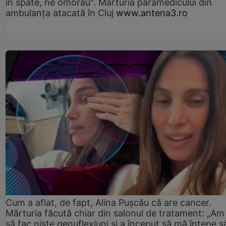
în spate, ne omorau". Mărturia paramedicului din
ambulanţa atacată în Cluj
www.antena3.ro
Cum a aflat, de fapt, Alina Pușcău că are cancer.
Mărturia făcută chiar din salonul de tratament: „Am
să fac niște genuflexiuni și a început să mă înțepe s