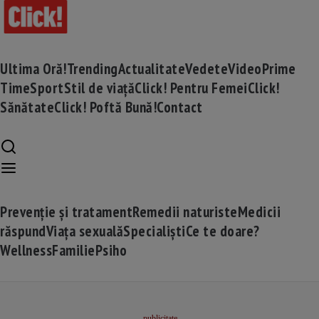
Ultima Oră!
Trending
Actualitate
Vedete
Video
Prime
Time
Sport
Stil de viață
Click! Pentru Femei
Click!
Sănătate
Click! Poftă Bună!
Contact
Prevenție și tratament
Remedii naturiste
Medicii
răspund
Viața sexuală
Specialiști
Ce te doare?
Wellness
Familie
Psiho