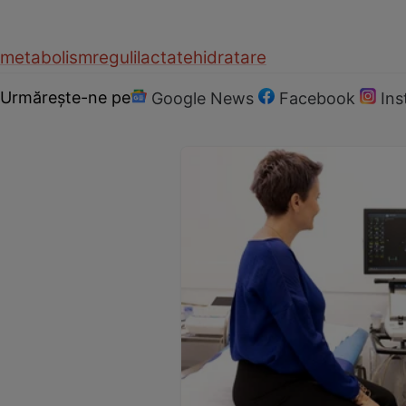
metabolism
reguli
lactate
hidratare
Urmărește-ne pe
Google News
Facebook
In