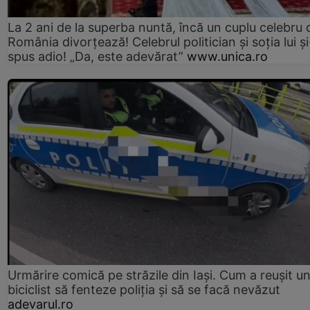
La 2 ani de la superba nuntă, încă un cuplu celebru 
România divorțează! Celebrul politician și soția lui ș
spus adio! „Da, este adevărat”
www.unica.ro
Urmărire comică pe străzile din Iași. Cum a reușit u
biciclist să fenteze poliția și să se facă nevăzut
adevarul.ro