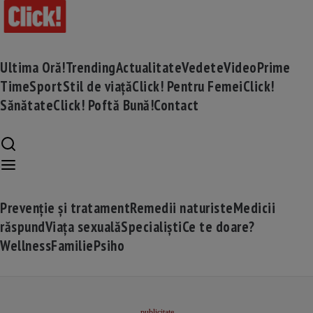
Ultima Oră!
Trending
Actualitate
Vedete
Video
Prime
Time
Sport
Stil de viață
Click! Pentru Femei
Click!
Sănătate
Click! Poftă Bună!
Contact
Prevenție și tratament
Remedii naturiste
Medicii
răspund
Viața sexuală
Specialiști
Ce te doare?
Wellness
Familie
Psiho