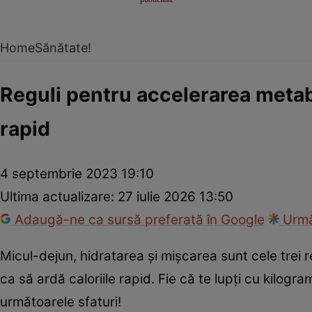
Home
Sănătate!
Reguli pentru accelerarea metabol
rapid
4 septembrie 2023 19:10
Ultima actualizare:
27 iulie 2026 13:50
Adaugă-ne ca sursă preferată în Google
Urmă
Micul-dejun, hidratarea şi mişcarea sunt cele trei r
ca să ardă caloriile rapid. Fie că te lupţi cu kilogram
următoarele sfaturi!