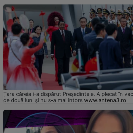
Țara căreia i-a dispărut Președintele. A plecat în va
de două luni și nu s-a mai întors
www.antena3.ro