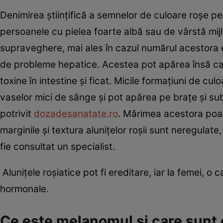
Denimirea ştiinţifică a semnelor de culoare roşe pe
persoanele cu pielea foarte albă sau de vârstă mijl
supraveghere, mai ales în cazul numărul acestora e
de probleme hepatice. Acestea pot apărea însă ca 
toxine în intestine și ficat. Micile formaţiuni de c
vaselor mici de sânge şi pot apărea pe braţe și sub
potrivit
dozadesanatate.ro
. Mărimea acestora poate
marginile și textura aluniţelor roșii sunt neregula
fie consultat un specialist.
Aluniţele roşiatice pot fi ereditare, iar la femei, o
hormonale.
Ce este melanomul şi care sunt 