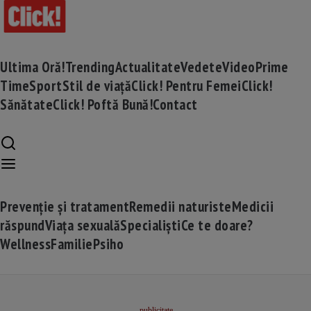
Ultima Oră!
Trending
Actualitate
Vedete
Video
Prime
Time
Sport
Stil de viață
Click! Pentru Femei
Click!
Sănătate
Click! Poftă Bună!
Contact
Prevenție și tratament
Remedii naturiste
Medicii
răspund
Viața sexuală
Specialiști
Ce te doare?
Wellness
Familie
Psiho