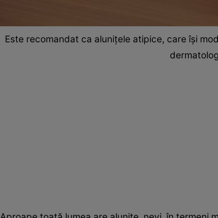
Este recomandat ca aluniţele atipice, care îşi mo
dermatolog
Aproape toată lumea are aluniţe, nevi, în termeni me