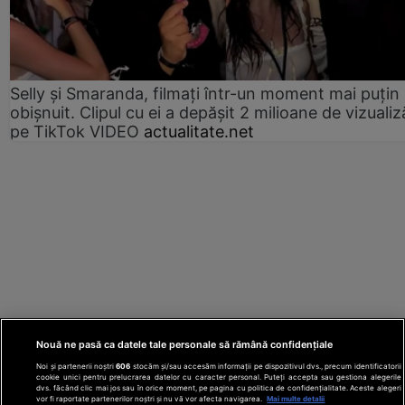
Selly și Smaranda, filmați într-un moment mai puțin
obișnuit. Clipul cu ei a depășit 2 milioane de vizualiz
pe TikTok VIDEO
actualitate.net
Nouă ne pasă ca datele tale personale să rămână confidențiale
Noi și partenerii noștri
606
stocăm și/sau accesăm informații pe dispozitivul dvs., precum identificatorii
cookie unici pentru prelucrarea datelor cu caracter personal. Puteți accepta sau gestiona alegerile
dvs. făcând clic mai jos sau în orice moment, pe pagina cu politica de confidențialitate. Aceste alegeri
vor fi raportate partenerilor noștri și nu vă vor afecta navigarea.
Mai multe detalii