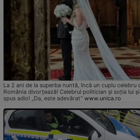
La 2 ani de la superba nuntă, încă un cuplu celebru 
România divorțează! Celebrul politician și soția lui ș
spus adio! „Da, este adevărat”
www.unica.ro