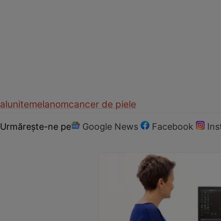
alunite
melanom
cancer de piele
Urmărește-ne pe
Google News
Facebook
In