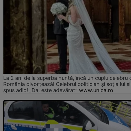
La 2 ani de la superba nuntă, încă un cuplu celebru 
România divorțează! Celebrul politician și soția lui ș
spus adio! „Da, este adevărat”
www.unica.ro