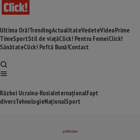
Ultima Oră!
Trending
Actualitate
Vedete
Video
Prime
Time
Sport
Stil de viață
Click! Pentru Femei
Click!
Sănătate
Click! Poftă Bună!
Contact
Război Ucraina-Rusia
Internațional
Fapt
divers
Tehnologie
Național
Sport