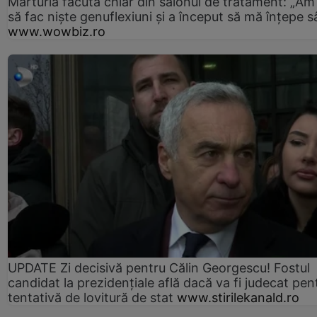
Mărturia făcută chiar din salonul de tratament: „Am
să fac niște genuflexiuni și a început să mă înțepe s
www.wowbiz.ro
UPDATE Zi decisivă pentru Călin Georgescu! Fostul
candidat la prezidențiale află dacă va fi judecat pen
tentativă de lovitură de stat
www.stirilekanald.ro