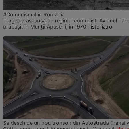
#Comunismul in România
Tragedia ascunsă de regimul comunist: Avionul Ta
prăbușit în Munții Apuseni, în 1970
historia.ro
Se deschide un nou tronson din Autostrada Transilv
Câți kilometri vor fi inaugurați marți, 11 august
Nați