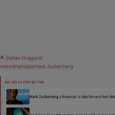
Ștefan Dragomir
meta
whatsapp
mark zuckerberg
MAI MULTE PENTRU TINE
Mark Zuckerberg a încurcat-o rău! De ce a fost da