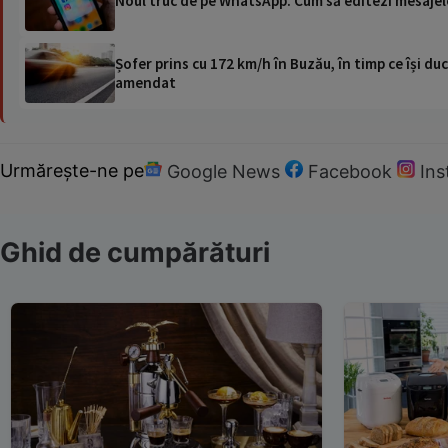
Noul truc de pe WhatsApp. Cum să editezi mesajel
Șofer prins cu 172 km/h în Buzău, în timp ce își duc
amendat
Urmărește-ne pe
Google News
Facebook
In
Ghid de cumpărături