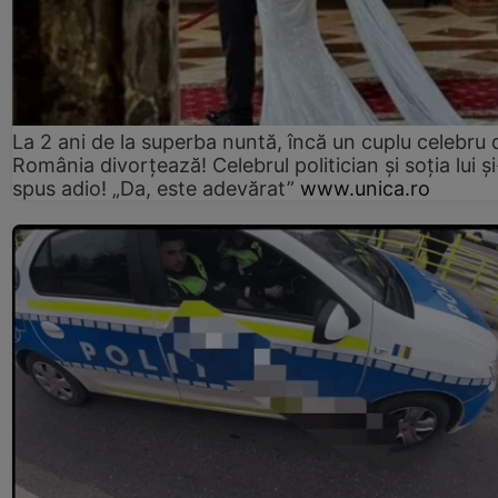
La 2 ani de la superba nuntă, încă un cuplu celebru 
România divorțează! Celebrul politician și soția lui ș
spus adio! „Da, este adevărat”
www.unica.ro