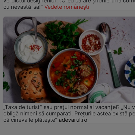
verdictul designerilor. „Cred că are șifonierul la co
cu nevastă-sa!”
Vedete românești
„Taxa de turist” sau prețul normal al vacanței? „Nu 
obligă nimeni să cumpărați. Prețurile astea există p
că cineva le plătește”
adevarul.ro