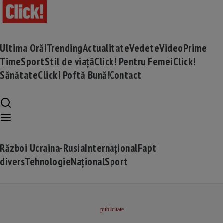
Ultima Oră!
Trending
Actualitate
Vedete
Video
Prime
Time
Sport
Stil de viață
Click! Pentru Femei
Click!
Sănătate
Click! Poftă Bună!
Contact
Război Ucraina-Rusia
Internațional
Fapt
divers
Tehnologie
Național
Sport