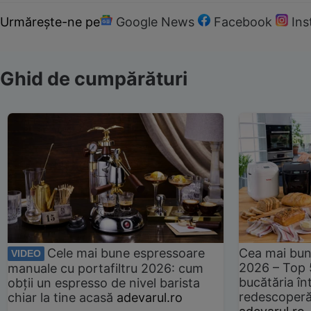
Urmărește-ne pe
Google News
Facebook
In
Ghid de cumpărături
Cele mai bune espressoare
Cea mai bun
VIDEO
2026 – Top 
manuale cu portafiltru 2026: cum
bucătăria înt
obții un espresso de nivel barista
redescoperă 
chiar la tine acasă
adevarul.ro