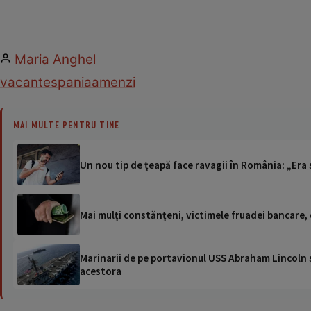
Maria Anghel
vacante
spania
amenzi
MAI MULTE PENTRU TINE
Un nou tip de țeapă face ravagii în România: „Era s
Mai mulți constănțeni, victimele fruadei bancare,
Marinarii de pe portavionul USS Abraham Lincoln su
acestora