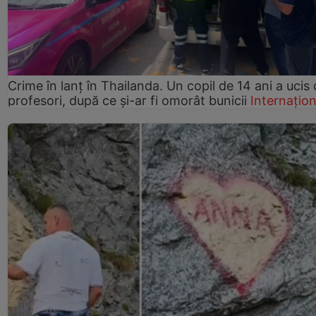
Crime în lanț în Thailanda. Un copil de 14 ani a ucis 
profesori, după ce și-ar fi omorât bunicii
Internațion