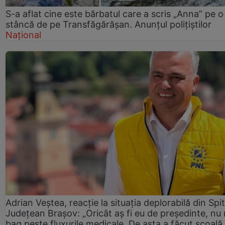
S-a aflat cine este bărbatul care a scris „Anna” pe o
stâncă de pe Transfăgărășan. Anunțul polițiștilor
Național
Adrian Veștea, reacție la situația deplorabilă din Spit
Județean Brașov: „Oricât aș fi eu de președinte, nu
bag peste fluxurile medicale. De asta a făcut școală