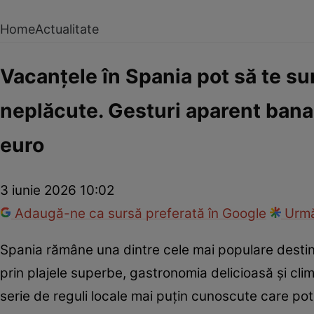
Home
Actualitate
Vacanțele în Spania pot să te s
neplăcute. Gesturi aparent bana
euro
3 iunie 2026 10:02
Adaugă-ne ca sursă preferată în Google
Urmă
Spania rămâne una dintre cele mai populare destinaț
prin plajele superbe, gastronomia delicioasă și cli
serie de reguli locale mai puțin cunoscute care pot