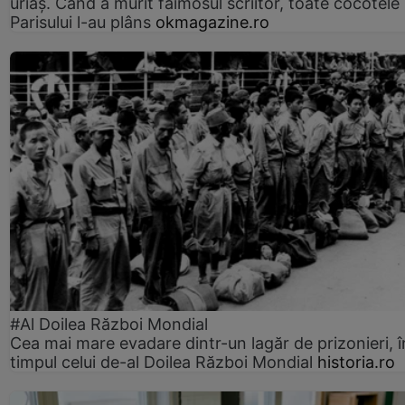
uriaș. Când a murit faimosul scriitor, toate cocotele
Parisului l-au plâns
okmagazine.ro
#Al Doilea Război Mondial
Cea mai mare evadare dintr-un lagăr de prizonieri, î
timpul celui de-al Doilea Război Mondial
historia.ro