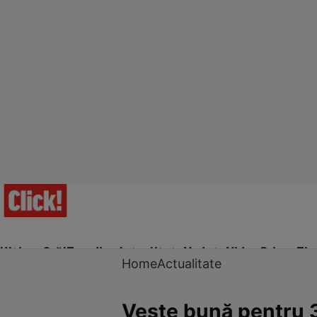
Ultima Oră!
Trending
Actualitate
Vedete
Video
Prime Ti
Home
Actualitate
Veste bună pentru 3