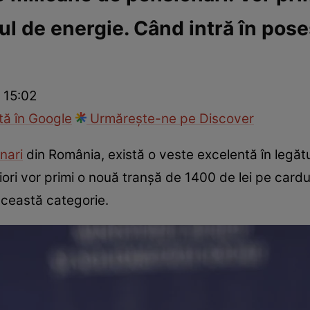
ul de energie. Când intră în pose
ie
Național
Sport
 15:02
ă în Google
Urmărește-ne pe Discover
nari
din România, există o veste excelentă în legătu
niori vor primi o nouă tranșă de 1400 de lei pe cardu
această categorie.