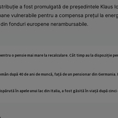
tribuție a fost promulgată de președintele Klaus I
oane vulnerabile pentru a compensa prețul la energ
e din fonduri europene nerambursabile.
entru o pensie mai mare la recalculare. Cât timp au la dispoziție pe
omân după 40 de ani de muncă, față de un pensionar din Germania. D
ispărută în apele unui lac din Italia, a fost găsită în viață după cin
.