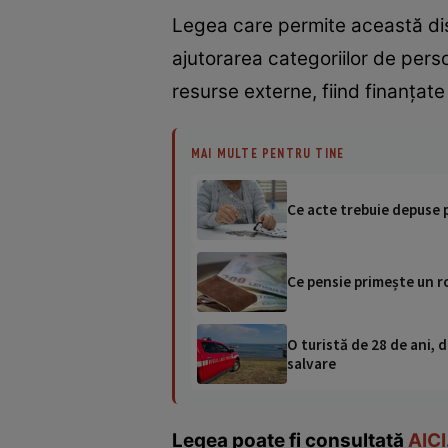
Legea care permite această dis
ajutorarea categoriilor de pers
resurse externe, fiind finanțat
MAI MULTE PENTRU TINE
Ce acte trebuie depuse p
Ce pensie primește un r
O turistă de 28 de ani, d
salvare
Legea poate fi consultată
AICI