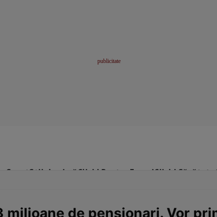
me
Sport
Stil de viață
Click! Pentru Femei
Click! Sănătate
 milioane de pensionari. Vor pri