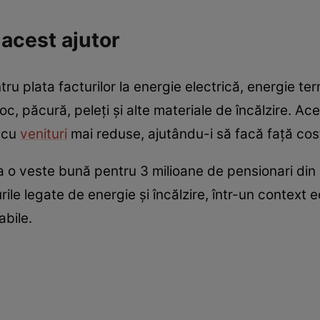
 acest ajutor
entru plata facturilor la energie electrică, energie t
foc, păcură, peleți și alte materiale de încălzire. A
i cu
venituri
mai reduse, ajutându-i să facă față costu
ca o veste bună pentru 3 milioane de pensionari din 
ile legate de energie și încălzire, într-un context 
abile.