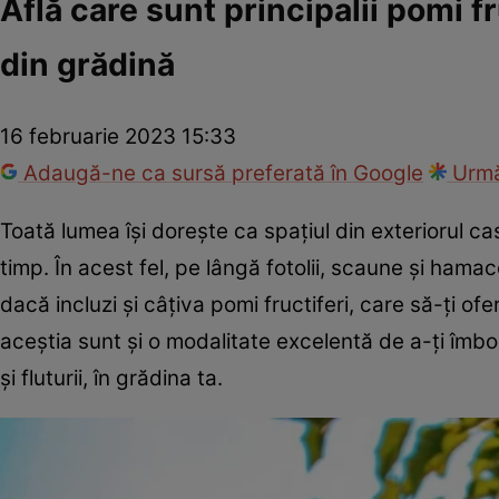
Află care sunt principalii pomi fr
din grădină
16 februarie 2023 15:33
Adaugă-ne ca sursă preferată în Google
Urmă
Toată lumea își dorește ca spațiul din exteriorul ca
timp. În acest fel, pe lângă fotolii, scaune și hama
dacă incluzi și câțiva pomi fructiferi, care să-ți 
aceștia sunt și o modalitate excelentă de a-ți îmbo
și fluturii, în grădina ta.