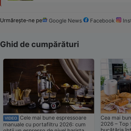
Urmărește-ne pe
Google News
Facebook
In
Ghid de cumpărături
Cele mai bune espressoare
Cea mai bun
VIDEO
2026 – Top 
manuale cu portafiltru 2026: cum
bucătăria înt
obții un espresso de nivel barista