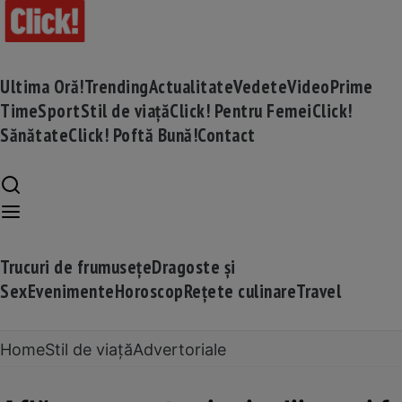
Ultima Oră!
Trending
Actualitate
Vedete
Video
Prime
Time
Sport
Stil de viață
Click! Pentru Femei
Click!
Sănătate
Click! Poftă Bună!
Contact
Trucuri de frumusețe
Dragoste și
Sex
Evenimente
Horoscop
Rețete culinare
Travel
Home
Stil de viață
Advertoriale