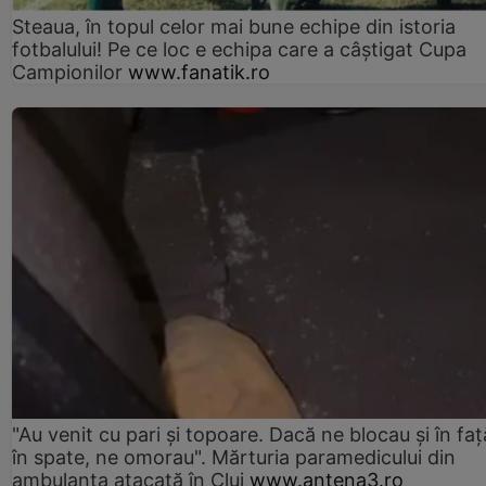
Steaua, în topul celor mai bune echipe din istoria
fotbalului! Pe ce loc e echipa care a câştigat Cupa
Campionilor
www.fanatik.ro
"Au venit cu pari și topoare. Dacă ne blocau şi în faţă
în spate, ne omorau". Mărturia paramedicului din
ambulanţa atacată în Cluj
www.antena3.ro