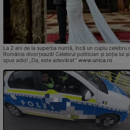
La 2 ani de la superba nuntă, încă un cuplu celebru 
România divorțează! Celebrul politician și soția lui ș
spus adio! „Da, este adevărat”
www.unica.ro