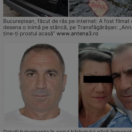
Bucureștean, făcut de râs pe internet: A fost filmat
desena o inimă pe stâncă, pe Transfăgărășan: „Ann
ține-ți prostul acasă”
www.antena3.ro
Detalii halucinante în cazul bărbatului găsit îngropat