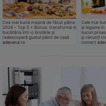
Cea mai bună mașină de făcut pâine
Cele mai bu
2026 – Top 5 + Bonus: transformă-ți
și legume în
bucătăria într-o brutărie și
sucuri proas
redescoperă gustul pâinii de casă
și renunți tr
adevarul.ro
comerț
adev