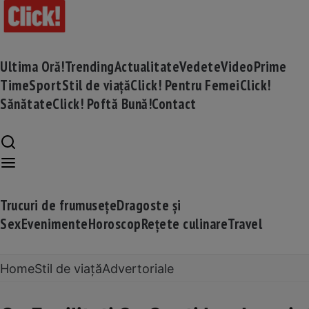
Ultima Oră!
Trending
Actualitate
Vedete
Video
Prime
Time
Sport
Stil de viață
Click! Pentru Femei
Click!
Sănătate
Click! Poftă Bună!
Contact
Trucuri de frumusețe
Dragoste și
Sex
Evenimente
Horoscop
Rețete culinare
Travel
Home
Stil de viață
Advertoriale