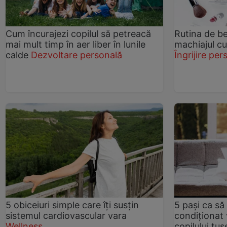
Cum încurajezi copilul să petreacă
Rutina de b
mai mult timp în aer liber în lunile
machiajul cur
calde
Dezvoltare personală
Îngrijire per
5 obiceiuri simple care îți susțin
5 pași ca să 
sistemul cardiovascular vara
condiționat 
Wellness
copilului tu