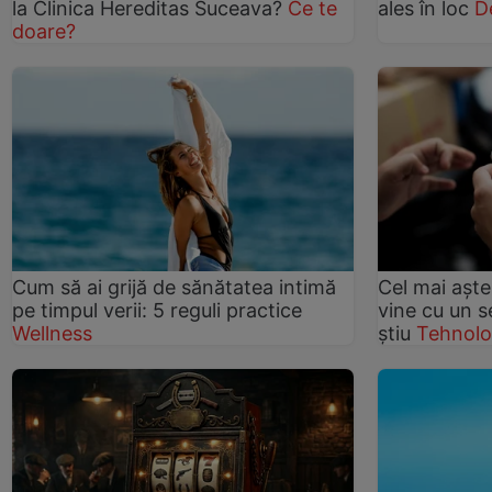
la Clinica Hereditas Suceava?
Ce te
ales în loc
D
doare?
Cum să ai grijă de sănătatea intimă
Cel mai aşte
pe timpul verii: 5 reguli practice
vine cu un se
Wellness
ştiu
Tehnolo