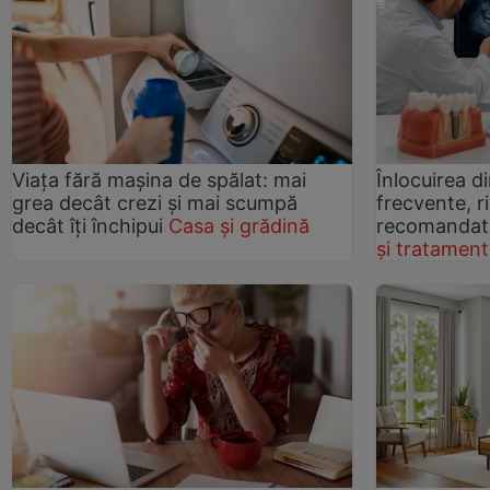
Viața fără mașina de spălat: mai
Înlocuirea di
grea decât crezi și mai scumpă
frecvente, ri
decât îți închipui
Casa și grădină
recomandate
și tratament