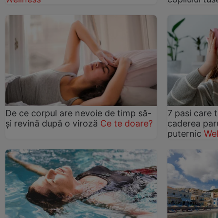
De ce corpul are nevoie de timp să-
7 pasi care 
și revină după o viroză
Ce te doare?
caderea paru
puternic
Wel