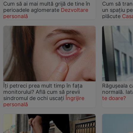
Cum să ai mai multă grijă de tine în
Cum să trans
perioadele aglomerate
Dezvoltare
un spațiu pe
personală
plăcute
Casa
Îți petreci prea mult timp în fața
Răgușeala c
monitorului? Află cum să previi
normală. Ia
sindromul de ochi uscați
Îngrijire
te doare?
personală