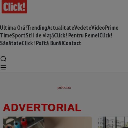
Ultima Oră!
Trending
Actualitate
Vedete
Video
Prime
Time
Sport
Stil de viață
Click! Pentru Femei
Click!
Sănătate
Click! Poftă Bună!
Contact
ADVERTORIAL