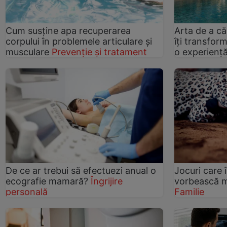
Cum susține apa recuperarea
Arta de a că
corpului în problemele articulare și
îți transfor
musculare
Prevenție și tratament
o experiență
De ce ar trebui să efectuezi anual o
Jocuri care î
ecografie mamară?
Îngrijire
vorbească ma
personală
Familie