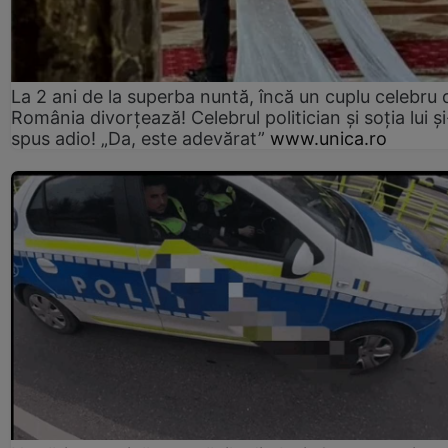
La 2 ani de la superba nuntă, încă un cuplu celebru 
România divorțează! Celebrul politician și soția lui ș
spus adio! „Da, este adevărat”
www.unica.ro