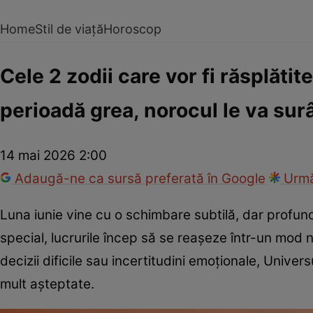
Home
Stil de viață
Horoscop
Cele 2 zodii care vor fi răsplătit
perioadă grea, norocul le va sur
14 mai 2026 2:00
Adaugă-ne ca sursă preferată în Google
Urmă
Luna iunie vine cu o schimbare subtilă, dar profund
special, lucrurile încep să se reașeze într-un mod
decizii dificile sau incertitudini emoționale, Univer
mult așteptate.