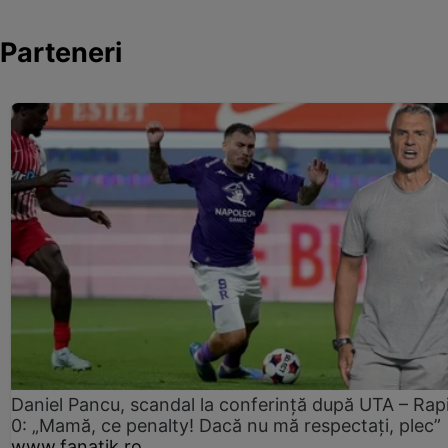
Parteneri
Daniel Pancu, scandal la conferință după UTA – Rap
0: „Mamă, ce penalty! Dacă nu mă respectați, plec”
www.fanatik.ro