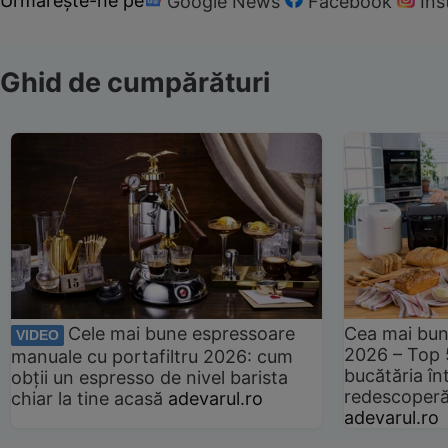
Urmărește-ne pe
Google News
Facebook
In
Ghid de cumpărături
Cele mai bune espressoare
Cea mai bun
VIDEO
2026 – Top 
manuale cu portafiltru 2026: cum
bucătăria înt
obții un espresso de nivel barista
redescoperă 
chiar la tine acasă
adevarul.ro
adevarul.ro