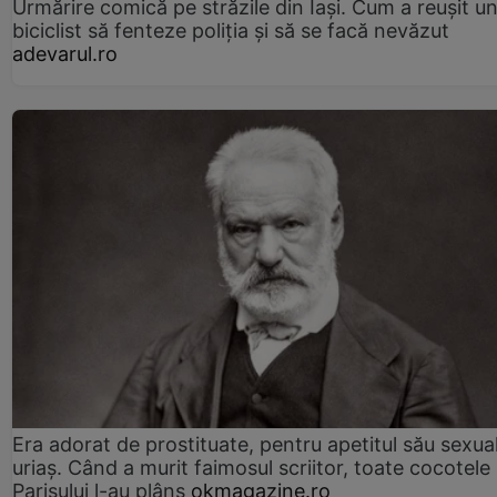
Urmărire comică pe străzile din Iași. Cum a reușit u
biciclist să fenteze poliția și să se facă nevăzut
adevarul.ro
Era adorat de prostituate, pentru apetitul său sexua
uriaș. Când a murit faimosul scriitor, toate cocotele
Parisului l-au plâns
okmagazine.ro