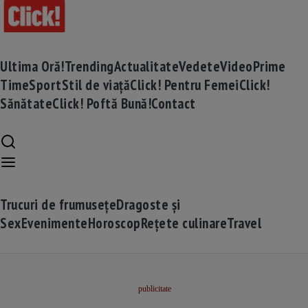
Ultima Oră!
Trending
Actualitate
Vedete
Video
Prime
Time
Sport
Stil de viață
Click! Pentru Femei
Click!
Sănătate
Click! Poftă Bună!
Contact
Trucuri de frumusețe
Dragoste și
Sex
Evenimente
Horoscop
Rețete culinare
Travel