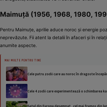
Maimuță (1956, 1968, 1980, 199
Pentru Maimuțe, aprilie aduce noroc și energie poziti
neprevăzute. Fii atent la detalii în afaceri și în rela
anumite aspecte.
MAI MULTE PENTRU TINE
Cele patru zodii care au noroc în dragoste începân
Cele 4 zodii care experimentează o schimbarea kar
Satul din Europa desemnat „cel mai frumos din lum