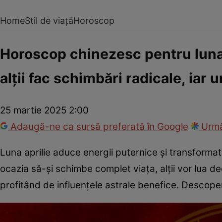
Home
Stil de viață
Horoscop
Horoscop chinezesc pentru luna a
alții fac schimbări radicale, iar 
25 martie 2025 2:00
Adaugă-ne ca sursă preferată în Google
Urmă
Luna aprilie aduce energii puternice și transform
ocazia să-și schimbe complet viața, alții vor lua deci
profitând de influențele astrale benefice. Descoper