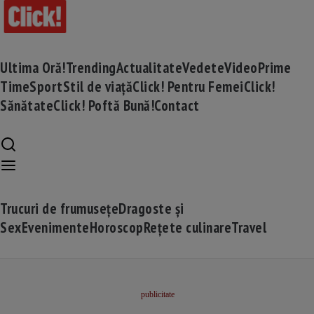
Ultima Oră!
Trending
Actualitate
Vedete
Video
Prime
Time
Sport
Stil de viață
Click! Pentru Femei
Click!
Sănătate
Click! Poftă Bună!
Contact
Trucuri de frumusețe
Dragoste și
Sex
Evenimente
Horoscop
Rețete culinare
Travel