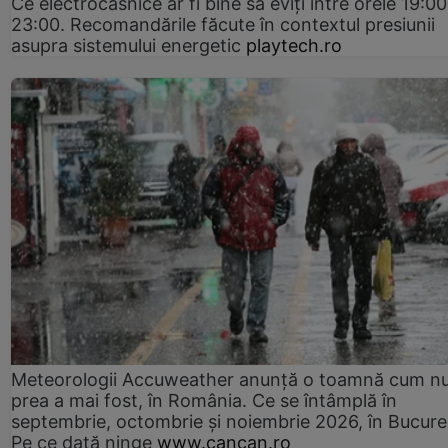
Ce electrocasnice ar fi bine să eviți între orele 19:00
23:00. Recomandările făcute în contextul presiunii
asupra sistemului energetic
playtech.ro
Meteorologii Accuweather anunță o toamnă cum n
prea a mai fost, în România. Ce se întâmplă în
septembrie, octombrie și noiembrie 2026, în Bucureș
Pe ce dată ninge
www.cancan.ro