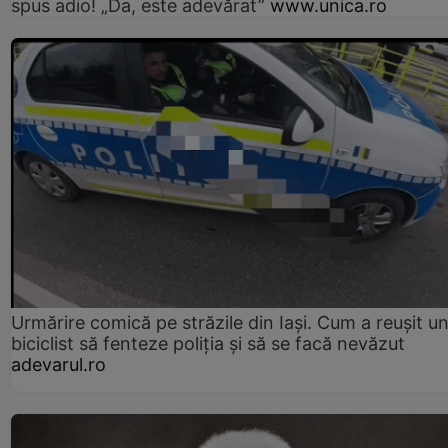
spus adio! „Da, este adevărat”
www.unica.ro
Urmărire comică pe străzile din Iași. Cum a reușit u
biciclist să fenteze poliția și să se facă nevăzut
adevarul.ro