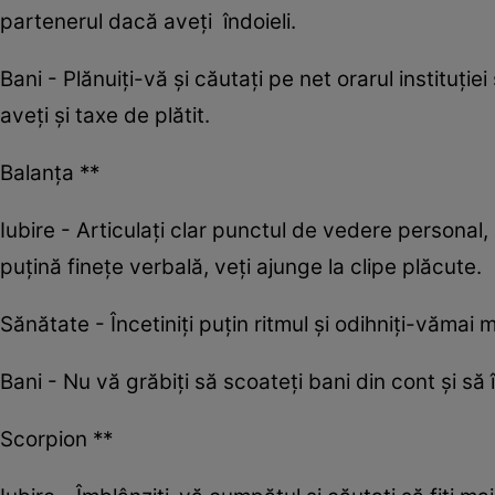
partenerul dacă aveți îndoieli.
Bani - Plănuiți-vă și căutați pe net orarul instituţie
aveţi și taxe de plătit.
Balanța **
Iubire - Articulați clar punctul de vedere personal,
puțină finețe verbală, veți ajunge la clipe plăcute.
Sănătate - Încetiniți puțin ritmul și odihniți-vămai 
Bani - Nu vă grăbiți să scoateți bani din cont și să 
Scorpion **