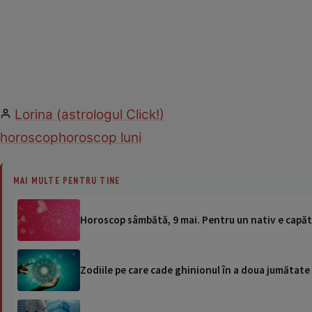
Lorina (astrologul Click!)
horoscop
horoscop luni
MAI MULTE PENTRU TINE
Horoscop sâmbătă, 9 mai. Pentru un nativ e capăt d
Zodiile pe care cade ghinionul în a doua jumătate 