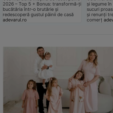
2026 – Top 5 + Bonus: transformă-ți
și legume în
bucătăria într-o brutărie și
sucuri proas
redescoperă gustul pâinii de casă
și renunți tr
adevarul.ro
comerț
adev