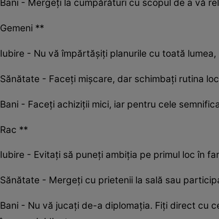
Bani - Mergeți la cumpărături cu scopul de a vă rela
Gemeni **
Iubire - Nu vă împărtășiți planurile cu toată lumea
Sănătate - Faceți mișcare, dar schimbați rutina locu
Bani - Faceți achiziții mici, iar pentru cele semnific
Rac **
Iubire - Evitați să puneţi ambiţia pe primul loc în fam
Sănătate - Mergeţi cu prietenii la sală sau participa
Bani - Nu vă jucaţi de-a diplomaţia. Fiţi direct cu ce