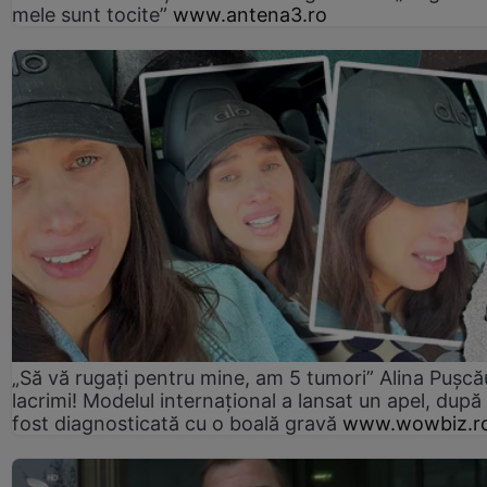
mele sunt tocite”
www.antena3.ro
„Să vă rugați pentru mine, am 5 tumori” Alina Pușcău
lacrimi! Modelul internațional a lansat un apel, după
fost diagnosticată cu o boală gravă
www.wowbiz.r