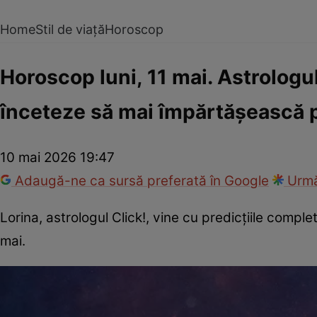
Home
Stil de viață
Horoscop
Horoscop luni, 11 mai. Astrologul
înceteze să mai împărtășească p
10 mai 2026 19:47
Adaugă-ne ca sursă preferată în Google
Urmă
Lorina, astrologul Click!, vine cu predicțiile compl
mai.