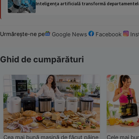
Inteligența artificială transformă departamentele
Urmărește-ne pe
Google News
Facebook
In
Ghid de cumpărături
Cea mai bună mașină de făcut pâine
Cele mai bu