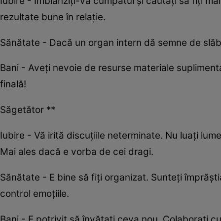
Iubire - Îmblânziți-vă cumpătul și căutați să fiți mai
rezultate bune în relație.
Sănătate - Dacă un organ intern dă semne de slăb
Bani - Aveți nevoie de resurse materiale suplimenta
finală!
Săgetător **
Iubire - Vă irită discuțiile neterminate. Nu luați lum
Mai ales dacă e vorba de cei dragi.
Sănătate - E bine să fiți organizat. Sunteți împrășt
control emoțiile.
Bani - E potrivit să învățați ceva nou. Colaborați cu 