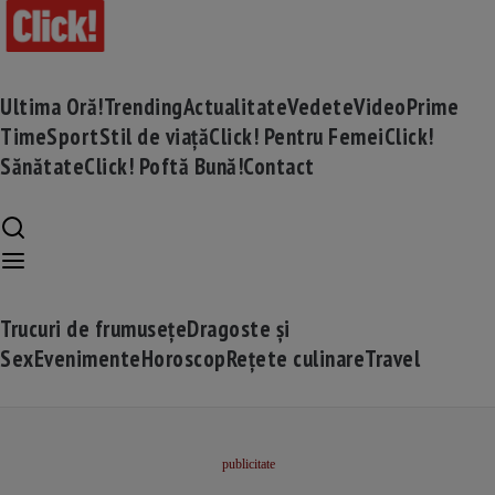
Ultima Oră!
Trending
Actualitate
Vedete
Video
Prime
Time
Sport
Stil de viață
Click! Pentru Femei
Click!
Sănătate
Click! Poftă Bună!
Contact
Trucuri de frumusețe
Dragoste și
Sex
Evenimente
Horoscop
Rețete culinare
Travel