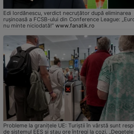
Edi Iordănescu, verdict necruțător după eliminarea
rușinoasă a FCSB-ului din Conference League: „Eur
nu minte niciodată!”
www.fanatik.ro
Probleme la granițele UE: Turiștii în vârstă sunt resp
de sistemul EES și stau ore întregi la cozi. „Degetele