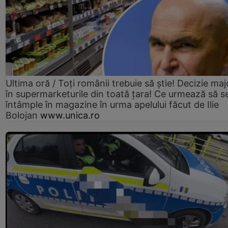
Ultima oră / Toți românii trebuie să știe! Decizie maj
în supermarketurile din toată țara! Ce urmează să s
întâmple în magazine în urma apelului făcut de Ilie
Bolojan
www.unica.ro