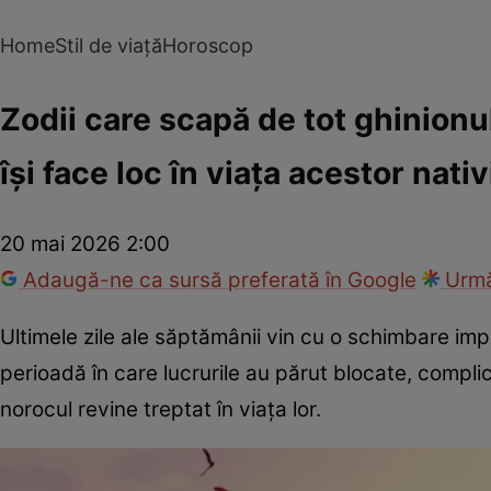
Home
Stil de viață
Horoscop
Zodii care scapă de tot ghinionul
își face loc în viața acestor nativ
20 mai 2026 2:00
Adaugă-ne ca sursă preferată în Google
Urmă
Ultimele zile ale săptămânii vin cu o schimbare impo
perioadă în care lucrurile au părut blocate, compl
norocul revine treptat în viața lor.