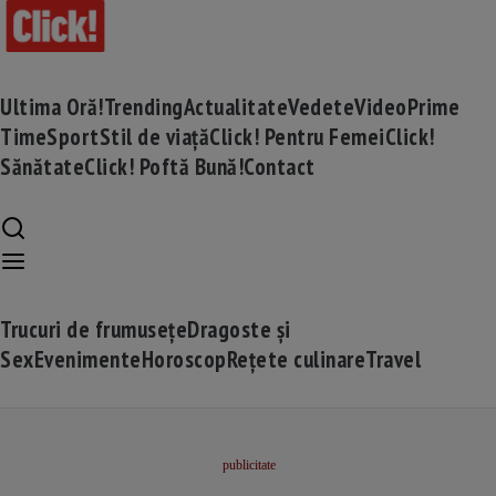
Ultima Oră!
Trending
Actualitate
Vedete
Video
Prime
Time
Sport
Stil de viață
Click! Pentru Femei
Click!
Sănătate
Click! Poftă Bună!
Contact
Trucuri de frumusețe
Dragoste și
Sex
Evenimente
Horoscop
Rețete culinare
Travel