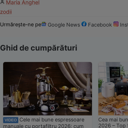
Maria Anghel
zodii
Urmărește-ne pe
Google News
Facebook
In
Ghid de cumpărături
Cele mai bune espressoare
Cea mai bun
VIDEO
2026 – Top 
manuale cu portafiltru 2026: cum