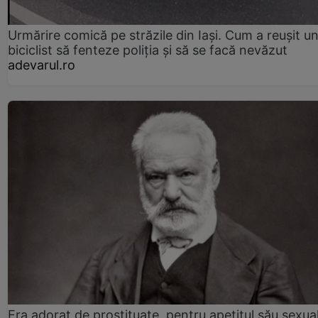
Urmărire comică pe străzile din Iași. Cum a reușit u
biciclist să fenteze poliția și să se facă nevăzut
adevarul.ro
Era adorat de prostituate, pentru apetitul său sexua