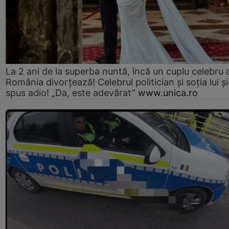
La 2 ani de la superba nuntă, încă un cuplu celebru 
România divorțează! Celebrul politician și soția lui ș
spus adio! „Da, este adevărat”
www.unica.ro