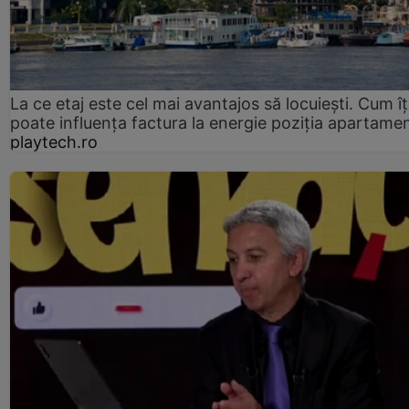
La ce etaj este cel mai avantajos să locuiești. Cum îț
poate influența factura la energie poziția apartamen
playtech.ro