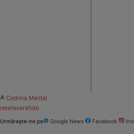
Codrina Mențel
retete
vara
foto
Urmărește-ne pe
Google News
Facebook
In