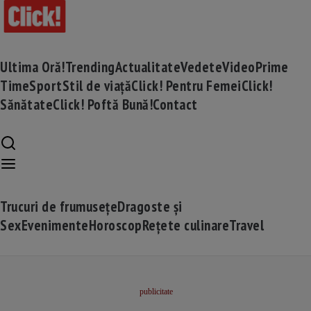
Ultima Oră!
Trending
Actualitate
Vedete
Video
Prime
Time
Sport
Stil de viață
Click! Pentru Femei
Click!
Sănătate
Click! Poftă Bună!
Contact
Trucuri de frumusețe
Dragoste și
Sex
Evenimente
Horoscop
Rețete culinare
Travel