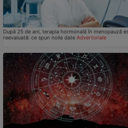
După 25 de ani, terapia hormonală în menopauză e
reevaluată: ce spun noile date
Advertoriale