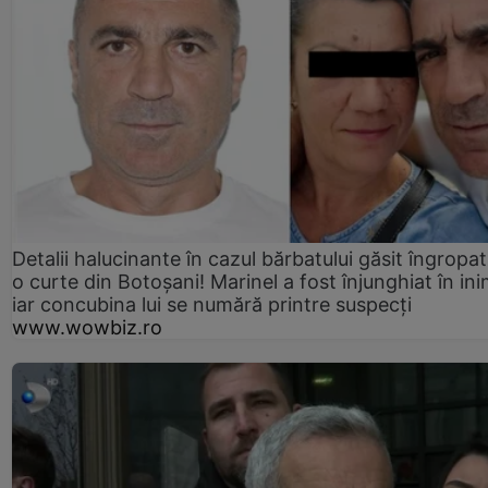
Detalii halucinante în cazul bărbatului găsit îngropat
o curte din Botoșani! Marinel a fost înjunghiat în ini
iar concubina lui se numără printre suspecți
www.wowbiz.ro