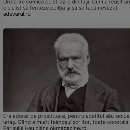
Urmărire comică pe străzile din Iași. Cum a reușit u
biciclist să fenteze poliția și să se facă nevăzut
adevarul.ro
Era adorat de prostituate, pentru apetitul său sexua
uriaș. Când a murit faimosul scriitor, toate cocotele
Parisului l-au plâns
okmagazine.ro