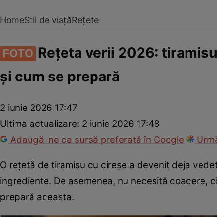
Home
Stil de viață
Rețete
Rețeta verii 2026: tiramisu
FOTO
și cum se prepară
2 iunie 2026 17:47
Ultima actualizare:
2 iunie 2026 17:48
Adaugă-ne ca sursă preferată în Google
Urmă
O rețetă de tiramisu cu cireșe a devenit deja vedet
ingrediente. De asemenea, nu necesită coacere, ci
prepară aceasta.