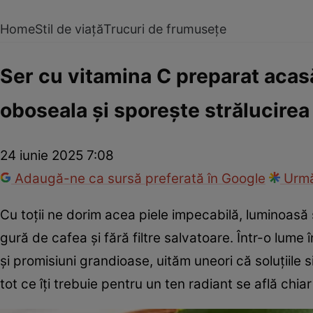
Home
Stil de viață
Trucuri de frumusețe
Ser cu vitamina C preparat acasă
oboseala și sporește strălucirea p
24 iunie 2025 7:08
Adaugă-ne ca sursă preferată în Google
Urmă
Cu toții ne dorim acea piele impecabilă, luminoasă 
gură de cafea și fără filtre salvatoare. Într-o lu
și promisiuni grandioase, uităm uneori că soluțiile 
tot ce îți trebuie pentru un ten radiant se află chiar