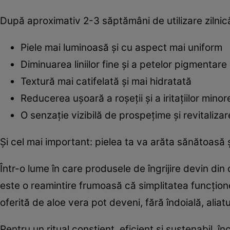
După aproximativ 2-3 săptămâni de utilizare zilnic
Piele mai luminoasă și cu aspect mai uniform
Diminuarea liniilor fine și a petelor pigmentare
Textură mai catifelată și mai hidratată
Reducerea ușoară a roșeții și a iritațiilor minor
O senzație vizibilă de prospețime și revitalizar
Și cel mai important: pielea ta va arăta sănătoasă și
Într-o lume în care produsele de îngrijire devin di
este o reamintire frumoasă că simplitatea funcțio
oferită de aloe vera pot deveni, fără îndoială, aliatu
Pentru un ritual conștient, eficient și sustenabil, î