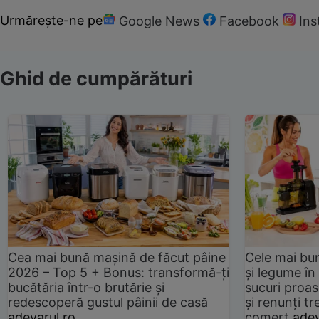
Urmărește-ne pe
Google News
Facebook
In
Ghid de cumpărături
Cea mai bună mașină de făcut pâine
Cele mai bu
2026 – Top 5 + Bonus: transformă-ți
și legume în
bucătăria într-o brutărie și
sucuri proas
redescoperă gustul pâinii de casă
și renunți tr
adevarul.ro
comerț
adev