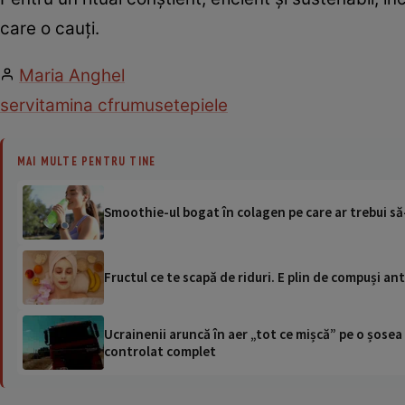
care o cauți.
Maria Anghel
ser
vitamina c
frumusete
piele
MAI MULTE PENTRU TINE
Smoothie-ul bogat în colagen pe care ar trebui să-
Fructul ce te scapă de riduri. E plin de compuși a
Ucrainenii aruncă în aer „tot ce mișcă” pe o șose
controlat complet