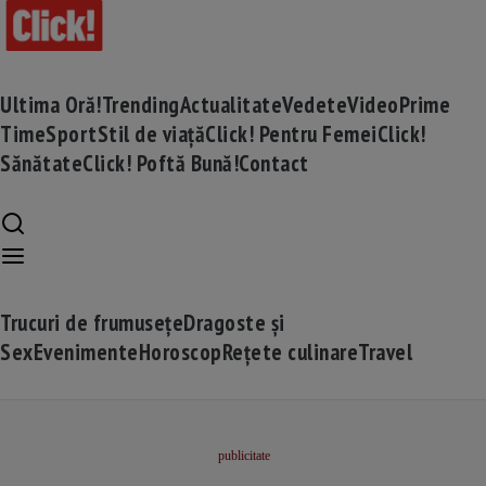
Ultima Oră!
Trending
Actualitate
Vedete
Video
Prime
Time
Sport
Stil de viață
Click! Pentru Femei
Click!
Sănătate
Click! Poftă Bună!
Contact
Trucuri de frumusețe
Dragoste și
Sex
Evenimente
Horoscop
Rețete culinare
Travel