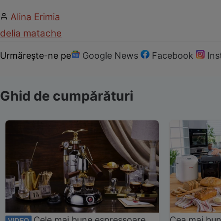
Alina Erimia
delia matache
Urmărește-ne pe
Google News
Facebook
In
Ghid de cumpărături
Cele mai bune espressoare
Cea mai bun
VIDEO