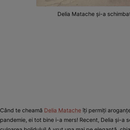
Delia Matache și-a schimba
Când te cheamă
Delia Matache
îți permiți aroganț
pandemie, ei tot bine i-a mers! Recent, Delia și-a
culoarea boliduluil A vrut una mai pe eleganță, chi