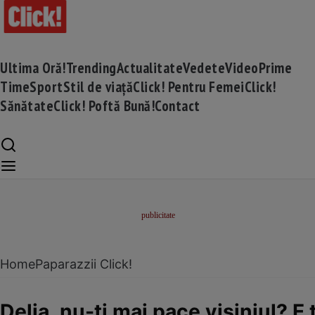
Ultima Oră!
Trending
Actualitate
Vedete
Video
Prime
Time
Sport
Stil de viață
Click! Pentru Femei
Click!
Sănătate
Click! Poftă Bună!
Contact
Home
Paparazzii Click!
Delia, nu-ți mai pace vișiniul? E