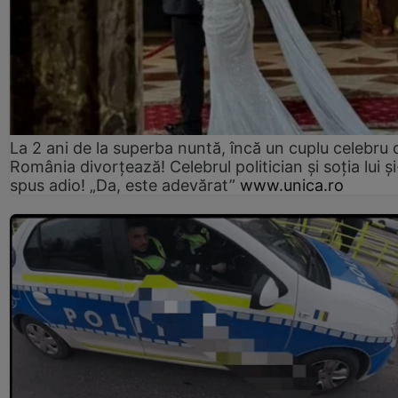
La 2 ani de la superba nuntă, încă un cuplu celebru 
România divorțează! Celebrul politician și soția lui ș
spus adio! „Da, este adevărat”
www.unica.ro