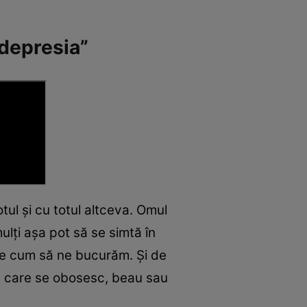
 depresia”
tul și cu totul altceva. Omul
mulți așa pot să se simtă în
țe cum să ne bucurăm. Și de
n care se obosesc, beau sau