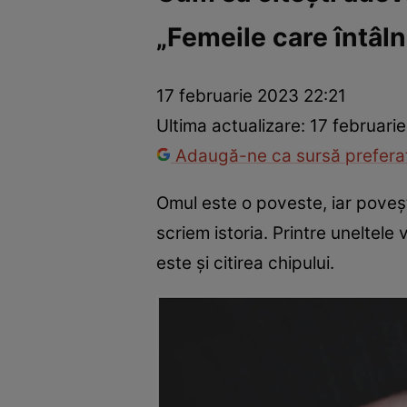
„Femeile care întâln
America Express
Românii au talent
Survivor România
Che
17 februarie 2023 22:21
Ultima actualizare:
17 februari
Adaugă-ne ca sursă preferat
Omul este o poveste, iar poveș
scriem istoria. Printre uneltele
este și citirea chipului.