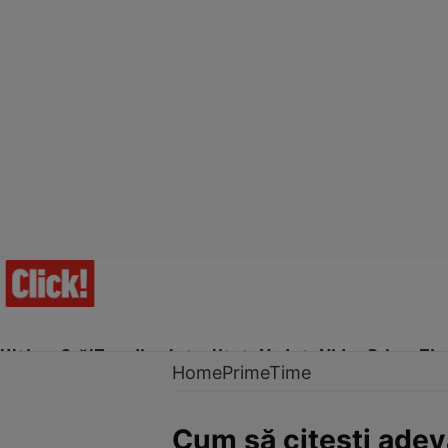
Ultima Oră!
Trending
Actualitate
Vedete
Video
Prime Ti
Home
PrimeTime
Cum să citești adev