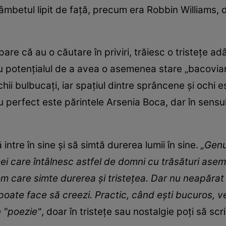
zâmbetul lipit de față, precum era Robbin Williams,
are că au o căutare în priviri, trăiesc o tristețe ad
cu potențialul de a avea o asemenea stare „bacovia
chii bulbucați, iar spațiul dintre sprâncene și ochi e
perfect este părintele Arsenia Boca, dar în sensul î
ntre în sine și să simtă durerea lumii în sine.
„Genul
ei care întâlnesc astfel de domni cu trăsături as
om care simte durerea și tristețea. Dar nu neapărat 
 poate face să creezi. Practic, când ești bucuros, v
e "poezie"
, doar în tristețe sau nostalgie poți să scr