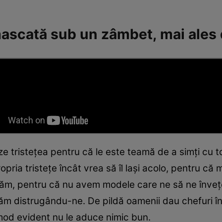
 mascată sub un zâmbet, mai ales
e tristețea pentru că le este teamă de a simți cu to
pria tristețe încât vrea să îl lași acolo, pentru că 
răm, pentru că nu avem modele care ne să ne înve
ăm distrugându-ne. De pildă oamenii dau chefuri î
n mod evident nu le aduce nimic bun.