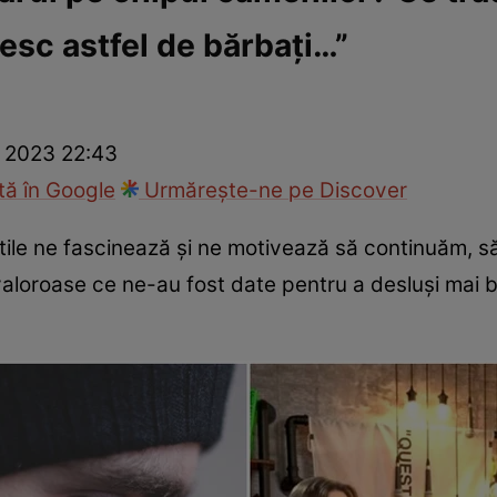
esc astfel de bărbați…”
fi la cuțite
Eurovison
e 2023 22:43
ă în Google
Urmărește-ne pe Discover
tile ne fascinează și ne motivează să continuăm, s
 valoroase ce ne-au fost date pentru a desluși mai 