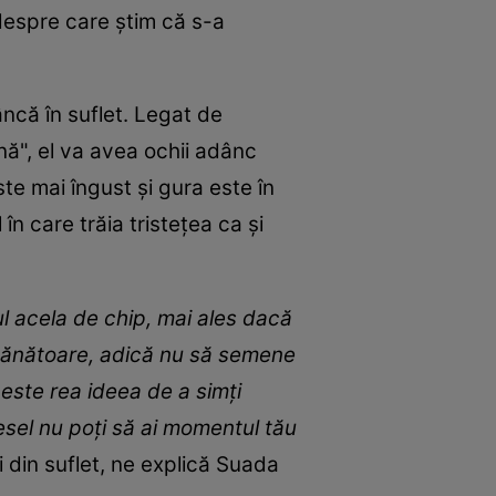
 despre care știm că s-a
âncă în suflet. Legat de
nă", el va avea ochii adânc
ste mai îngust și gura este în
n care trăia tristețea ca și
 acela de chip, mai ales dacă
emănătoare, adică nu să semene
este rea ideea de a simți
esel nu poți să ai momentul tău
ii din suflet, ne explică Suada