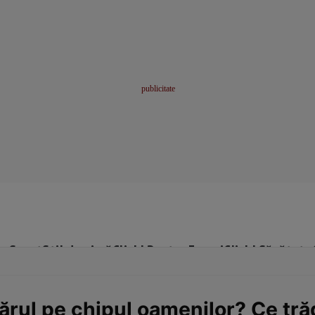
me
Sport
Stil de viață
Click! Pentru Femei
Click! Sănătate
ărul pe chipul oamenilor? Ce tră