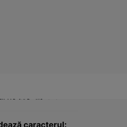
Click! Poftă Bună!
Contact
dează caracterul: