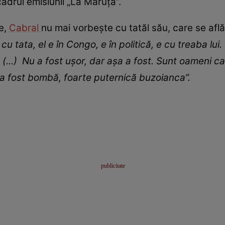
cadrul emisiunii „La Măruță”.
ve,
Cabral
nu mai vorbește cu tatăl său, care se află
tata, el e în Congo, e în politică, e cu treaba lui. (
(...) Nu a fost ușor, dar așa a fost. Sunt oameni car
a a fost bombă, foarte puternică buzoianca”.