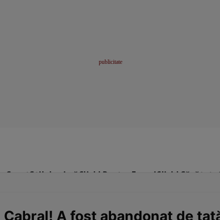
me
Sport
Stil de viață
Click! Pentru Femei
Click! Sănătate
i Cabral! A fost abandonat de ta