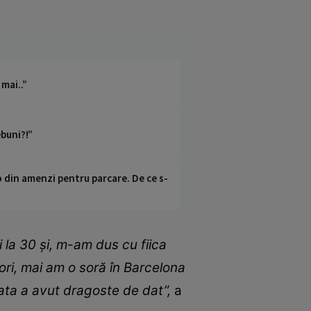
 mai..”
ebuni?!”
o din amenzi pentru parcare. De ce s-
 la 30 și, m-am dus cu fiica
rori, mai am o soră în Barcelona
 tata a avut dragoste de dat
”,
a