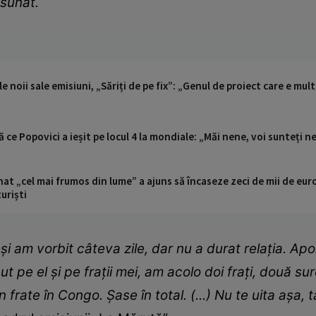
 sunat.
le noii sale emisiuni, „Săriți de pe fix”: „Genul de proiect care e mult
 ce Popovici a ieșit pe locul 4 la mondiale: „Măi nene, voi sunteți n
t „cel mai frumos din lume” a ajuns să încaseze zeci de mii de eur
turiști
i am vorbit câteva zile, dar nu a durat relația.
Apoi
 pe el și pe frații mei, am acolo doi frați, două su
 frate în Congo. Șase în total. (...) Nu te uita așa,