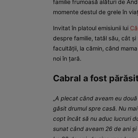
familie frumoasă alături de And
momente destul de grele în via
Invitat în platoul emisiunii lui
Că
despre familie, tatăl său, cât ș
facultății, la cămin, când mama
noi în țară.
Cabral a fost părăs
„
A plecat când aveam eu două să
găsit drumul spre casă. Nu mai
copt încât să nu aduc lucruri d
sunat când aveam 26 de ani și