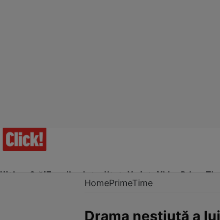
Ultima Oră!
Trending
Actualitate
Vedete
Video
Prime Ti
Home
PrimeTime
Drama neștiută a lu