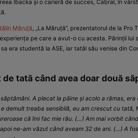
reea Ibacka și o carieră de succes, Cabral, în vârst
ță.
tălin Măruță
, „La Măruță”, prezentatorul de la Pro T
i experiența pe care a avut-o cu acesta. Părinții lui
 sa era studentă la ASE, iar tatăl său venise din C
it de tată când avea doar două s
ptămâni. A plecat la pâine și acolo a rămas, era o
 e demult treaba sensibilă, eu am crescut cu tată, 
ureroase că îmi fac mie rău. (…) Am mai vorbit cân
 apoi ne-am văzut când aveam 32 de ani. (…) A fos