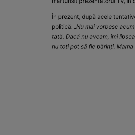
mărturisit prezentatorul TV, în 
În prezent, după acele tentati
politică:
„Nu mai vorbesc acum cu 
tată. Dacă nu aveam, îmi lipsea 
nu toți pot să fie părinți. Mam