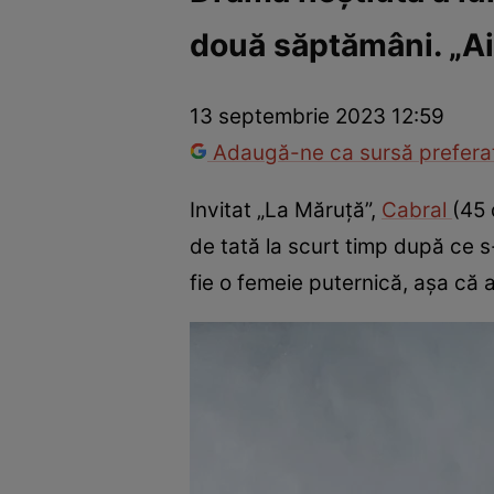
două săptămâni. „Aia 
America Express
Românii au talent
Survivor România
Che
13 septembrie 2023 12:59
Adaugă-ne ca sursă preferat
Invitat „La Măruță”,
Cabral
(45 
de tată la scurt timp după ce 
fie o femeie puternică, așa că a