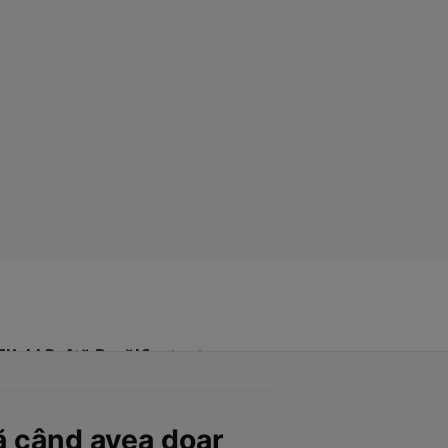
Click! Poftă Bună!
Contact
tă când avea doar