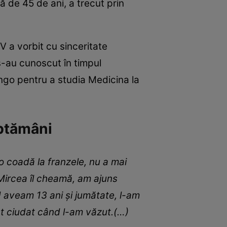
ă de 45 de ani, a trecut prin
V a vorbit cu sinceritate
 s-au cunoscut în timpul
ongo pentru a studia Medicina la
ăptămâni
 coadă la franzele, nu a mai
Mircea îl cheamă, am ajuns
d aveam 13 ani și jumătate, l-am
t ciudat când l-am văzut.(…)