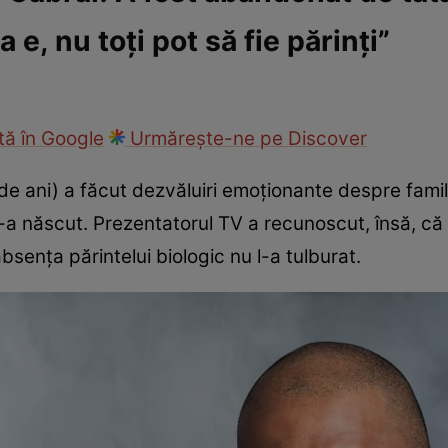
e, nu toți pot să fie părinți”
fi la cuțite
Eurovison
ă în Google
Urmărește-ne pe Discover
de ani) a făcut dezvăluiri emoționante despre famil
s-a născut. Prezentatorul TV a recunoscut, însă, c
bsența părintelui biologic nu l-a tulburat.