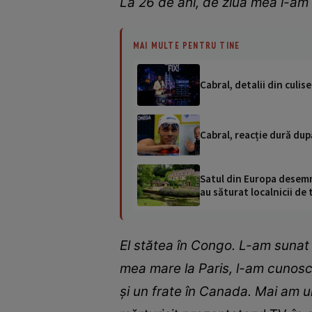
La 26 de ani, de ziua mea l-am
MAI MULTE PENTRU TINE
Cabral, detalii din culise
Cabral, reacție dură după
Satul din Europa desemna
au săturat localnicii de 
El stătea în Congo. L-am sunat ș
mea mare la Paris, l-am cunoscut
și un frate în Canada. Mai am un