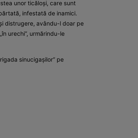
tea unor ticăloşi, care sunt
epărtată, infestată de inamici.
 şi distrugere, avându-l doar pe
„în urechi”, urmărindu-le
Brigada sinucigașilor” pe