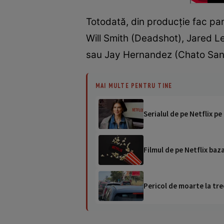
Totodată, din producție fac par
Will Smith (Deadshot), Jared L
sau Jay Hernandez (Chato San
MAI MULTE PENTRU TINE
Serialul de pe Netflix p
Filmul de pe Netflix baz
Pericol de moarte la tre