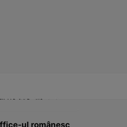
Click! Poftă Bună!
Contact
 office-ul românesc