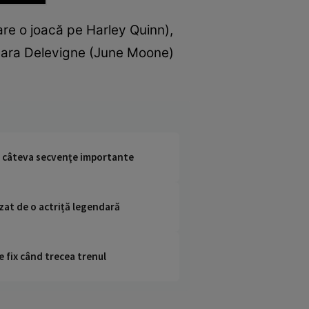
re o joacă pe Harley Quinn),
 Cara Delevigne (June Moone)
în câteva secvenţe importante
izat de o actriță legendară
e fix când trecea trenul