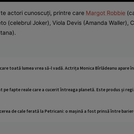
te actori cunoscuți, printre care
Margot Robbie
(ca
eto (celebrul Joker), Viola Devis (Amanda Waller),
tana).
e care toată lumea vrea să-l vadă. Actrița Monica Bîrlădeanu apare 
at pe fapte reale care a cucerit întreaga planetă. Este produs și reg
cerea de cale ferată la Petricani: o mașină a fost prinsă între barier