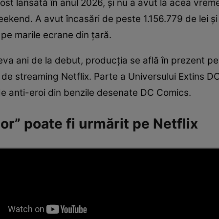
fost lansată în anul 2026, și nu a avut la acea vreme 
weekend. A avut încasări de peste 1.156.779 de lei și
pe marile ecrane din țară.
a ani de la debut, producția se află în prezent pe l
 de streaming Netflix. Parte a Universului Extins D
de anti-eroi din benzile desenate DC Comics.
or” poate fi urmărit pe Netflix