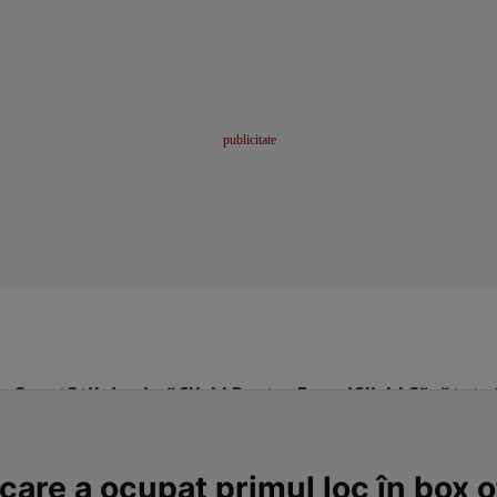
me
Sport
Stil de viață
Click! Pentru Femei
Click! Sănătate
 care a ocupat primul loc în box