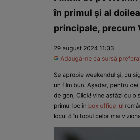
în primul și al doile
America Express
Românii au talent
Survivor România
Che
principale, precum 
29 august 2024 11:33
Adaugă-ne ca sursă preferat
Se apropie weekendul și, cu si
un film bun. Așadar, pentru cei
de gen, Click! vine astăzi cu o
primul loc în
box office-ul
român
locul 8 în topul celor mai vizion