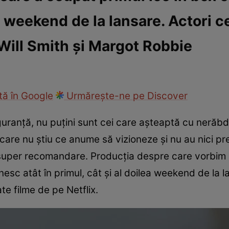
a weekend de la lansare. Actori ce
fi la cuțite
Eurovison
Will Smith și Margot Robbie
ă în Google
Urmărește-ne pe Discover
guranță, nu puțini sunt cei care așteaptă cu nerăbd
 care nu știu ce anume să vizioneze și nu au nici p
 super recomandare. Producția despre care vorbim a
esc atât în primul, cât și al doilea weekend de la
ate filme de pe Netflix.