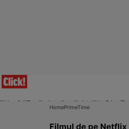
Ultima Oră!
Trending
Actualitate
Vedete
Video
Prime Ti
Home
PrimeTime
Filmul de pe Netflix