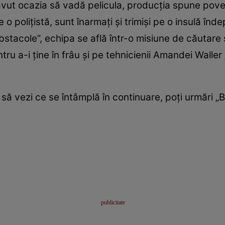
vut ocazia să vadă pelicula, producția spune poves
 o polițistă, sunt înarmaţi și trimişi pe o insulă înd
bstacole”, echipa se află într-o misiune de căutare
tru a-i ţine în frâu şi pe tehnicienii Amandei Waller 
să vezi ce se întâmplă în continuare, poți urmări „