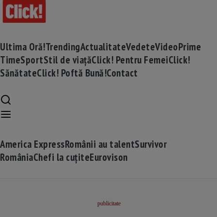
Ultima Oră!
Trending
Actualitate
Vedete
Video
Prime
Time
Sport
Stil de viață
Click! Pentru Femei
Click!
Sănătate
Click! Poftă Bună!
Contact
America Express
Românii au talent
Survivor
România
Chefi la cuțite
Eurovison