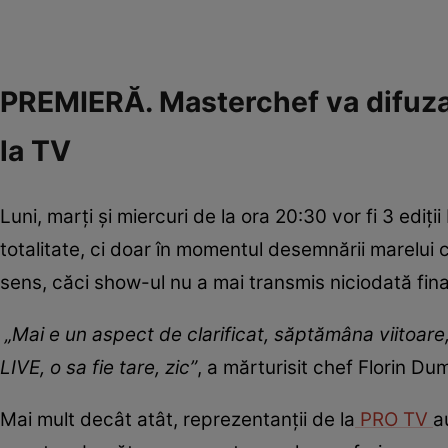
PREMIERĂ. Masterchef va difuza 
la TV
Luni, marți și miercuri de la ora 20:30 vor fi 3 ediți
totalitate, ci doar în momentul desemnării marelui
sens, căci show-ul nu a mai transmis niciodată final
„Mai e un aspect de clarificat, săptămâna viitoare, m
LIVE, o sa fie tare, zic”
, a mărturisit chef Florin D
Mai mult decât atât, reprezentanții de la
PRO TV
a