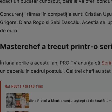
exact un bucătar cunoscut, care le va oferi concuren
Concurenții rămași în competiție sunt: Cristian Uș
Grigore, Diana Rogo și Sebi Dascălu. Aceștia se l
de euro.
Masterchef a trecut printr-o ser
În luna aprilie a acestui an, PRO TV anunța că
Sori
un deceniu în cadrul postului. Cei trei chefi au stat
MAI MULTE PENTRU TINE
Gina Pistol a făcut anunțul așteptat de toată lum