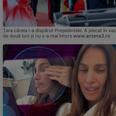
Țara căreia i-a dispărut Președintele. A plecat în va
de două luni și nu s-a mai întors
www.antena3.ro