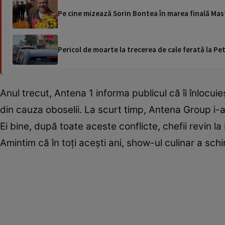
Pe cine mizează Sorin Bontea în marea finală Mas
Pericol de moarte la trecerea de cale ferată la Pet
Anul trecut, Antena 1 informa publicul că îi înlocuie
din cauza oboselii. La scurt timp, Antena Group i-
Ei bine, după toate aceste conflicte, chefii revin 
Amintim că în toți acești ani, show-ul culinar a schi