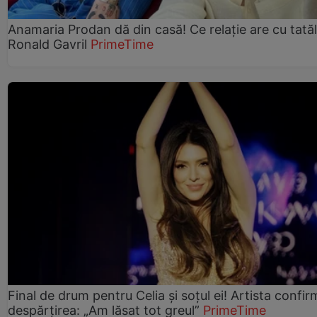
Anamaria Prodan dă din casă! Ce relație are cu tatăl 
Ronald Gavril
PrimeTime
Final de drum pentru Celia și soțul ei! Artista confir
despărțirea: „Am lăsat tot greul”
PrimeTime