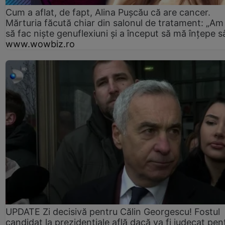
Cum a aflat, de fapt, Alina Pușcău că are cancer.
Mărturia făcută chiar din salonul de tratament: „Am
să fac niște genuflexiuni și a început să mă înțepe s
www.wowbiz.ro
UPDATE Zi decisivă pentru Călin Georgescu! Fostul
candidat la prezidențiale află dacă va fi judecat pen