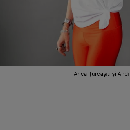
Anca Țurcașiu și And