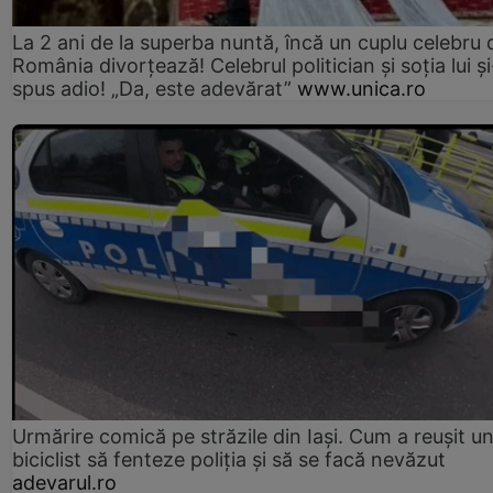
La 2 ani de la superba nuntă, încă un cuplu celebru 
România divorțează! Celebrul politician și soția lui ș
spus adio! „Da, este adevărat”
www.unica.ro
Urmărire comică pe străzile din Iași. Cum a reușit u
biciclist să fenteze poliția și să se facă nevăzut
adevarul.ro