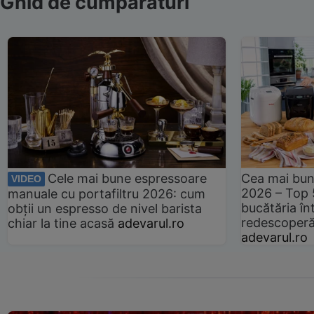
Ghid de cumpărături
Cele mai bune espressoare
Cea mai bun
VIDEO
2026 – Top 
manuale cu portafiltru 2026: cum
bucătăria înt
obții un espresso de nivel barista
redescoperă 
chiar la tine acasă
adevarul.ro
adevarul.ro