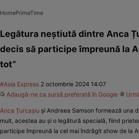
Home
PrimeTime
Legătura neștiută dintre Anca 
decis să participe împreună la A
tot”
#Asia Express
2 octombrie 2024 14:07
Adaugă-ne ca sursă preferată în Google
Urmă
Anca Țurcașiu
și Andreea Samson formează una din
mult, acestea au și o legătură specială, fiind prie
participe împreună la cel mai îndrăgit show de la 