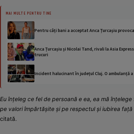
MAI MULTE PENTRU TINE
Pentru câți bani a acceptat Anca Țurcașiu provocar
Anca Țurcașiu și Nicolai Tand, rivali la Asia Express
trucuri
Incident halucinant în județul Cluj. O ambulanță 
Eu înțeleg ce fel de persoană e ea, ea mă înțelege 
pe valori împărtășite și pe respectul și iubirea faț
citată.