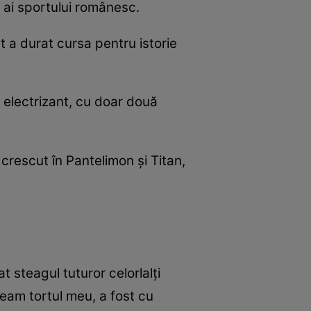
i ai sportului românesc.
t a durat cursa pentru istorie
ş electrizant, cu doar două
 crescut în Pantelimon şi Titan,
 steagul tuturor celorlalţi
veam tortul meu, a fost cu