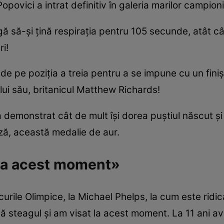
Popovici a intrat definitiv în galeria marilor campion
agă să-şi ţină respiraţia pentru 105 secunde, atât câ
i!
de pe poziţia a treia pentru a se impune cu un fini
ului său, britanicul Matthew Richards!
a demonstrat cât de mult îşi dorea puştiul născut şi
ă, această medalie de aur.
 la acest moment»
ile Olimpice, la Michael Phelps, la cum este ridicat
ică steagul şi am visat la acest moment. La 11 ani a