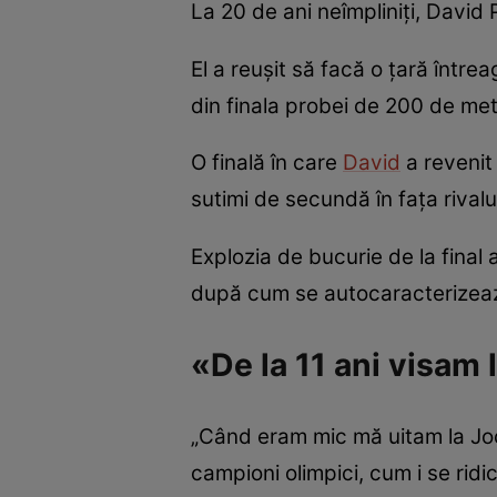
La 20 de ani neîmpliniţi, David 
El a reuşit să facă o ţară între
din finala probei de 200 de metr
O finală în care
David
a revenit 
sutimi de secundă în faţa rival
Explozia de bucurie de la final 
după cum se autocaracterizeaz
«De la 11 ani visam
„Când eram mic mă uitam la Jocur
campioni olimpici, cum i se rid