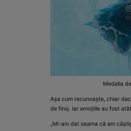
Medalia de
Aşa cum recunoaşte, chiar dacă 
de finiş. Iar emoţiile au fost a
„­Mi-am dat seama că am câştiga