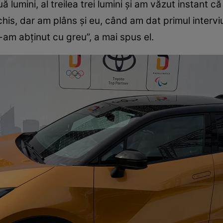
 lumini, al treilea trei lumini şi am văzut instant că 
chis, dar am plâns şi eu, când am dat primul intervi
-am abţinut cu greu”, a mai spus el.