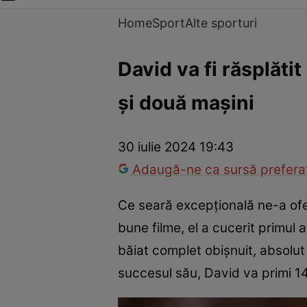
Home
Sport
Alte sporturi
David va fi răsplăti
și două mașini
30 iulie 2024 19:43
Adaugă-ne ca sursă preferat
Ce seară excepţională ne-a ofe
bune filme, el a cucerit primul 
băiat complet obişnuit, absolut 
succesul său, David va primi 1