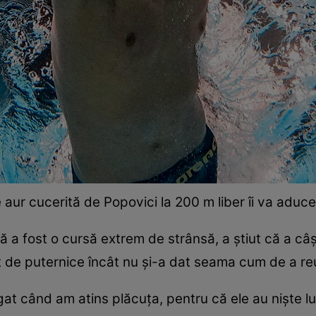
 aur cucerită de Popovici la 200 m liber îi va aduc
a fost o cursă extrem de strânsă, a ştiut că a câş
tât de puternice încât nu şi-a dat seama cum de a reu
t când am atins plăcuţa, pentru că ele au nişte lum