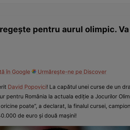
t regeşte pentru aurul olimpic. V
ă în Google
Urmărește-ne pe Discover
rit
David Popovici
! La capătul unei curse de un dr
aur pentru România la actuala ediţie a Jocurilor Oli
oricine poate”, a declarat, la finalul cursei, campion
40.000 de euro şi două maşini!