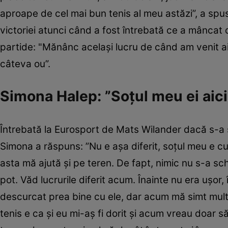
aproape de cel mai bun tenis al meu astăzi”, a spus
victoriei atunci când a fost întrebată ce a mâncat 
partide: "Mănânc acelaşi lucru de când am venit a
câteva ou”.
Simona Halep: ”Soțul meu ei aici
Întrebată la Eurosport de Mats Wilander dacă s-a s
Simona a răspuns: ”Nu e aşa diferit, soţul meu e cu m
asta mă ajută şi pe teren. De fapt, nimic nu s-a sch
pot. Văd lucrurile diferit acum. Înainte nu era uş
descurcat prea bine cu ele, dar acum mă simt mult 
tenis e ca şi eu mi-aş fi dorit şi acum vreau doar