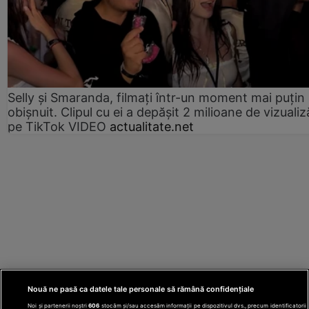
Selly și Smaranda, filmați într-un moment mai puțin
obișnuit. Clipul cu ei a depășit 2 milioane de vizualiz
pe TikTok VIDEO
actualitate.net
Nouă ne pasă ca datele tale personale să rămână confidențiale
Noi și partenerii noștri
606
stocăm și/sau accesăm informații pe dispozitivul dvs., precum identificatorii