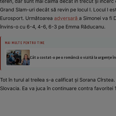
teren, dar sunt mai calmă decât în trecut şi încerc
Grand Slam-uri decât să revin pe locul I. Locul I e
Eurosport. Următoarea
adversară
a Simonei va fi
învins-o cu 6-4, 4-6, 6-3 pe Emma Răducanu.
MAI MULTE PENTRU TINE
Cât a costat-o pe o româncă o vizită la urgențe în
Tot în turul al treilea s-a calificat și Sorana Cîrst
Slovacia. Ea va juca în continuare contra favoritei