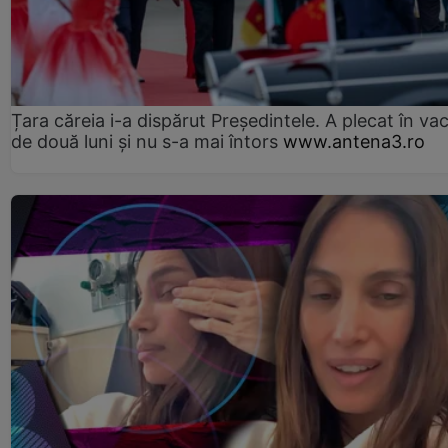
Țara căreia i-a dispărut Președintele. A plecat în va
de două luni și nu s-a mai întors
www.antena3.ro