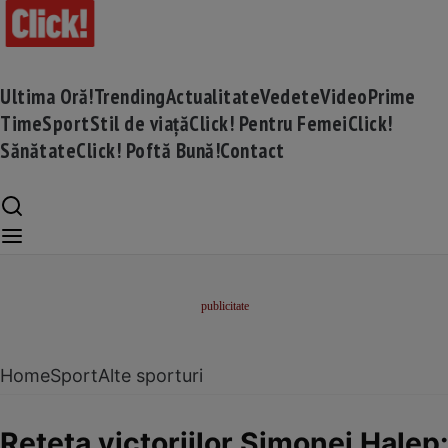
Ultima Oră!
Trending
Actualitate
Vedete
Video
Prime
Time
Sport
Stil de viață
Click! Pentru Femei
Click!
Sănătate
Click! Poftă Bună!
Contact
Home
Sport
Alte sporturi
Rețeta victoriilor Simonei Halep