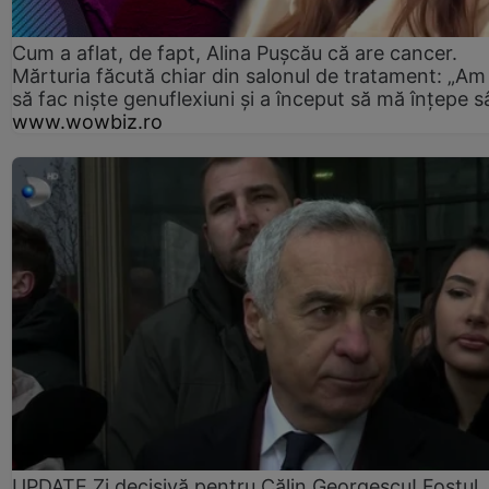
Cum a aflat, de fapt, Alina Pușcău că are cancer.
Mărturia făcută chiar din salonul de tratament: „Am
să fac niște genuflexiuni și a început să mă înțepe s
www.wowbiz.ro
UPDATE Zi decisivă pentru Călin Georgescu! Fostul