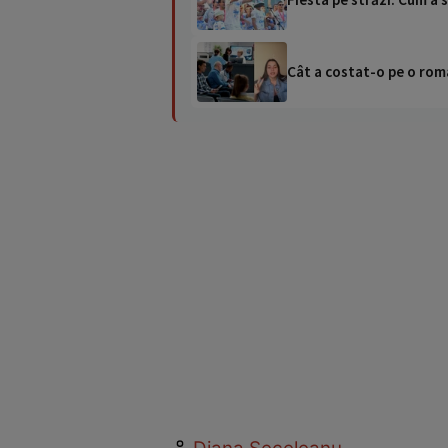
Cât a costat-o pe o româ