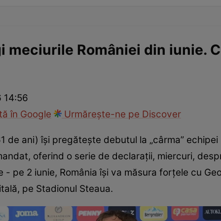
meciurile României din iunie. C
 14:56
ă în Google
Urmărește-ne pe Discover
 de ani) își pregătește debutul la „cârma” echipei
andat, oferind o serie de declarații, miercuri, de
 - pe 2 iunie, România își va măsura forțele cu Georgi
itală, pe Stadionul Steaua.