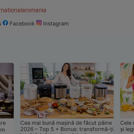
r
nationala
romania
s
Facebook
Instagram
are
Cea mai bună mașină de făcut pâine
Cele 
2026 – Top 5 + Bonus: transformă-ți
și le
um