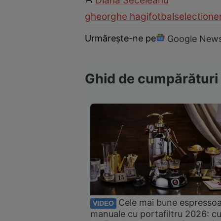
Diana Seceleanu
gheorghe hagi
fotbal
selectione
Urmărește-ne pe
Google New
Ghid de cumpărături
Cele mai bune espresso
VIDEO
manuale cu portafiltru 2026: c