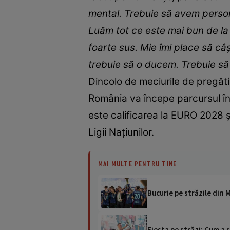
mental. Trebuie să avem person
Luăm tot ce este mai bun de la 
foarte sus. Mie îmi place să câ
trebuie să o ducem. Trebuie să 
Dincolo de meciurile de pregăti
România va începe parcursul în 
este calificarea la EURO 2028 ș
Ligii Națiunilor.
MAI MULTE PENTRU TINE
Bucurie pe străzile din M
Fiesta pe străzi: Cum a s