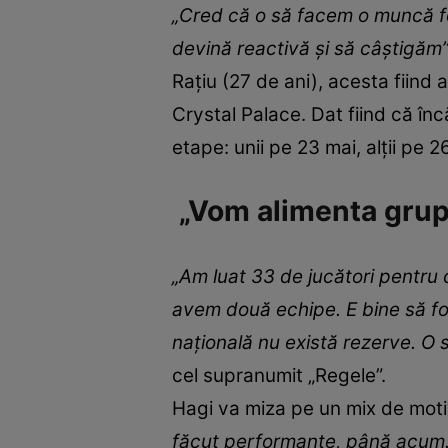
„Cred că o să facem o muncă fo
devină reactivă şi să câştigăm
Raţiu (27 de ani), acesta fiind
Crystal Palace. Dat fiind că înc
etape: unii pe 23 mai, alții pe 26
„Vom alimenta grupu
„Am luat 33 de jucători pentru că
avem două echipe. E bine să folo
naţională nu există rezerve. O 
cel supranumit „Regele”.
Hagi va miza pe un mix de motiva
făcut performanţe, până acum. Î