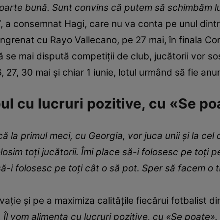
arte bună. Sunt convins că putem să schimbăm luc
”
, a consemnat Hagi, care nu va conta pe unul dint
 angrenat cu Rayo Vallecano, pe 27 mai, în finala 
ă se mai dispută competiții de club, jucătorii vor so
, 27, 30 mai și chiar 1 iunie, lotul urmând să fie anunț
l cu lucruri pozitive, cu «Se po
 la primul meci, cu Georgia, vor juca unii şi la cel cu
sim toţi jucătorii. Îmi place să-i folosesc pe toţi pe
să-i folosesc pe toţi cât o să pot. Sper să facem o 
ție și pe a maximiza calitățile fiecărui fotbalist d
l vom alimenta cu lucruri pozitive, cu «Se poate».