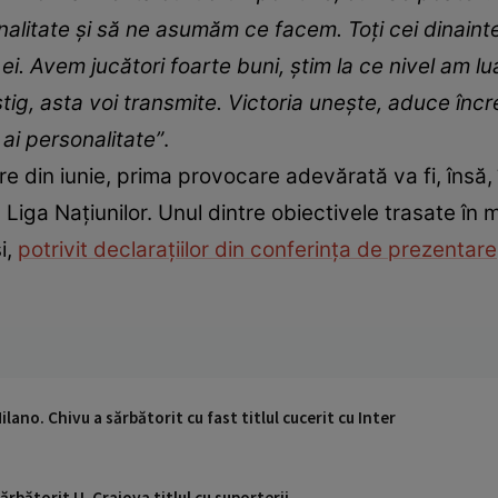
alitate şi să ne asumăm ce facem. Toţi cei dinainte
ei. Avem jucători foarte buni, ştim la ce nivel am 
ştig, asta voi transmite. Victoria uneşte, aduce înc
ai personalitate”
.
re din iunie, prima provocare adevărată va fi, însă
Liga Națiunilor. Unul dintre obiectivele trasate în 
i,
potrivit declarațiilor din conferința de prezentare
ilano. Chivu a sărbătorit cu fast titlul cucerit cu Inter
ărbătorit U. Craiova titlul cu suporterii