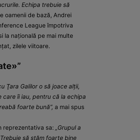
rurile. Echipa trebuie să
re oamenii de bază, Andrei
Conference League împotriva
si la națională pe mai multe
at, zilele viitoare.
ate»”
 Ţara Galilor o să joace alţii,
 care îi iau, pentru că la echipa
treabă foarte bună”,
a mai spus
in reprezentativa sa:
„Grupul a
 Trebuie să stăm foarte bine