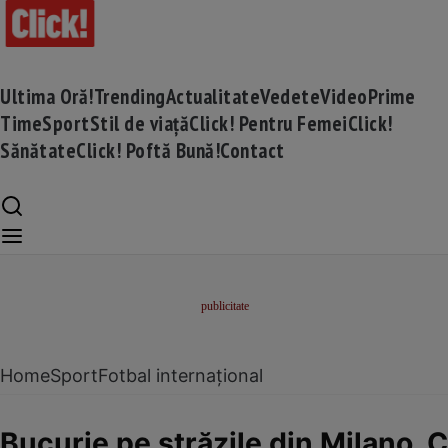
Ultima Oră!
Trending
Actualitate
Vedete
Video
Prime
Time
Sport
Stil de viață
Click! Pentru Femei
Click!
Sănătate
Click! Poftă Bună!
Contact
Home
Sport
Fotbal internațional
Bucurie pe străzile din Milano. Ch