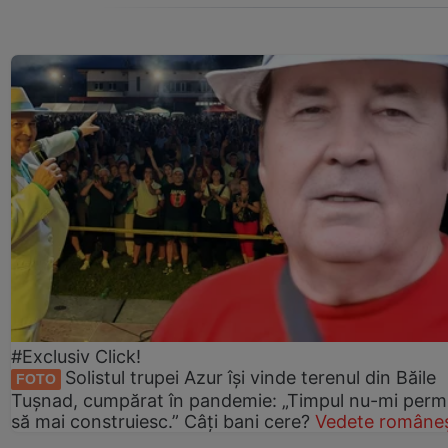
#Exclusiv Click!
Solistul trupei Azur își vinde terenul din Băile
FOTO
Tușnad, cumpărat în pandemie: „Timpul nu-mi perm
să mai construiesc.” Câți bani cere?
Vedete româneș