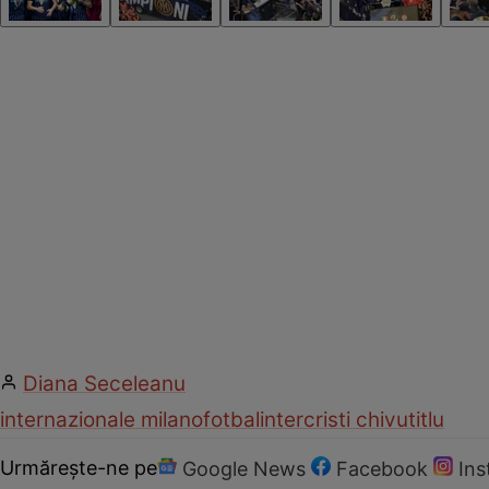
Diana Seceleanu
internazionale milano
fotbal
inter
cristi chivu
titlu
Urmărește-ne pe
Google News
Facebook
In