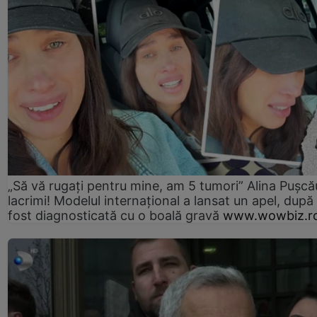
„Să vă rugați pentru mine, am 5 tumori” Alina Pușcău
lacrimi! Modelul internațional a lansat un apel, după
fost diagnosticată cu o boală gravă
www.wowbiz.r