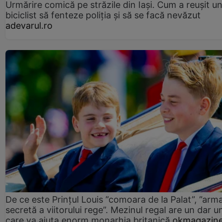
Urmărire comică pe străzile din Iași. Cum a reușit u
biciclist să fenteze poliția și să se facă nevăzut
adevarul.ro
De ce este Prințul Louis ”comoara de la Palat”, ”arm
secretă a viitorului rege”. Mezinul regal are un dar un
care va ajuta enorm monarhia britanică
okmagazine