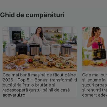
Ghid de cumpărături
Cea mai bună mașină de făcut pâine
Cele mai bu
2026 – Top 5 + Bonus: transformă-ți
și legume în
bucătăria într-o brutărie și
sucuri proas
redescoperă gustul pâinii de casă
și renunți tr
adevarul.ro
comerț
adev