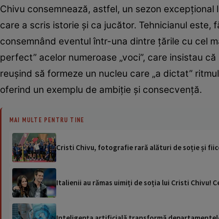
Chivu consemnează, astfel, un sezon excepțional la 
care a scris istorie și ca jucător. Tehnicianul este
consemnând eventul într-una dintre țările cu cel ma
perfect” acelor numeroase „voci”, care insistau că
reușind să formeze un nucleu care „a dictat” ritmul 
oferind un exemplu de ambiție și consecvență.
MAI MULTE PENTRU TINE
Cristi Chivu, fotografie rară alături de soție și fii
Italienii au rămas uimiți de soția lui Cristi Chivu!
Inteligența artificială transformă departamentele