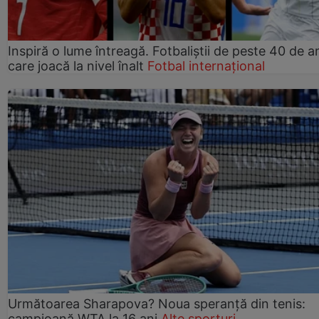
Inspiră o lume întreagă. Fotbaliștii de peste 40 de an
care joacă la nivel înalt
Fotbal internațional
Următoarea Sharapova? Noua speranță din tenis:
campioană WTA la 16 ani
Alte sporturi