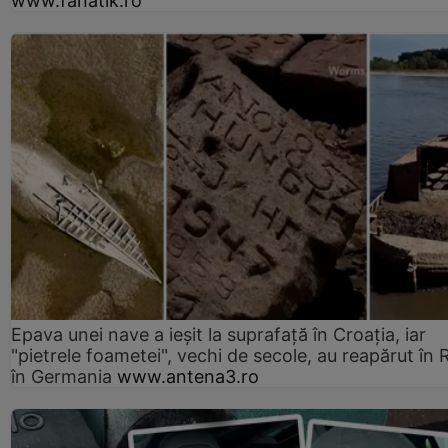
www.fanatik.ro
Epava unei nave a ieșit la suprafață în Croația, iar
"pietrele foametei", vechi de secole, au reapărut în R
în Germania
www.antena3.ro