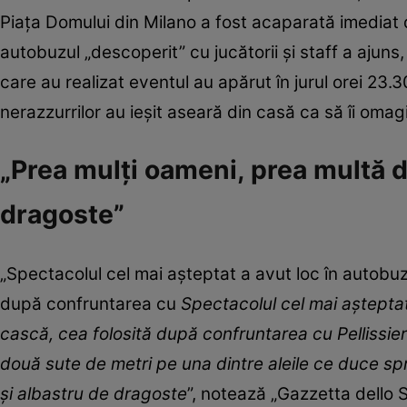
Piaţa Domului din Milano a fost acaparată imediat de
autobuzul „descoperit” cu jucătorii şi staff a ajuns, s
care au realizat eventul au apărut în jurul orei 23.
nerazzurrilor au ieşit aseară din casă ca să îi omag
„Prea mulți oameni, prea multă d
dragoste”
„Spectacolul cel mai aşteptat a avut loc în autobu
după confruntarea cu
Spectacolul cel mai aştepta
cască, cea folosită după confruntarea cu Pellissier 
două sute de metri pe una dintre aleile ce duce s
și albastru de dragoste
”,
notează „Gazzetta dello 